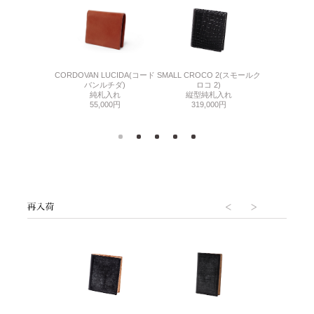
SMALL CROCO 2(スモールク
LINE
DOVAN 2 (シェ
CORDOVAN LUCIDA(コード
ロコ 2)
純札
ドバン2)
バンルチダ)
縦型純札入れ
62,
札入れ
純札入れ
319,000円
,000円
55,000円