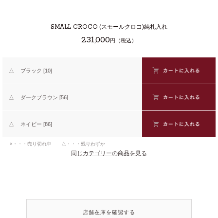
SMALL CROCO
(スモールクロコ)純札入れ
231,000
円（税込）
△
ブラック [10]
△
ダークブラウン [56]
△
ネイビー [86]
×・・・売り切れ中 △・・・残りわずか
同じカテゴリーの商品を見る
店舗在庫を確認する