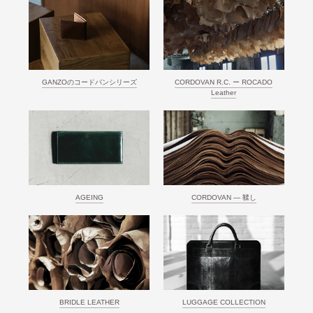
GANZOのコードバンシリーズ
CORDOVAN R.C. ー ROCADO
Leather
AGEING
CORDOVAN ― 鞣し
BRIDLE LEATHER
LUGGAGE COLLECTION