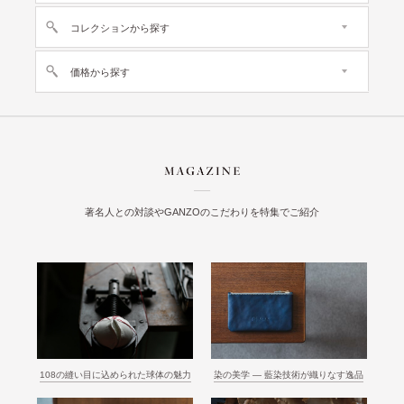
コレクションから探す
価格から探す
著名人との対談やGANZOのこだわりを特集でご紹介
108の縫い目に込められた球体の魅力
染の美学 ― 藍染技術が織りなす逸品