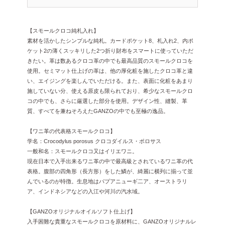
【スモールクロコ純札入れ】
素材を活かしたシンプルな純札。カードポケット8、札入れ2、内ポ
ケット2の薄くスッキリした2つ折り財布をスマートに使っていただ
きたい。革は数あるクロコ革の中でも最高品質のスモールクロコを
使用。セミマット仕上げの革は、他の厚化粧を施したクロコ革と違
い、エイジングを楽しんでいただける。また、表面に化粧をあまり
施していない分、使える原皮も限られており、希少なスモールクロ
コの中でも、さらに厳選した部分を使用。デザイン性、縫製、革
質、すべてを兼ねそろえたGANZOの中でも至極の逸品。
【ワニ革の代表格スモールクロコ】
学名：Crocodylus porosus クロコダイルス・ポロサス
一般和名：スモールクロコ又はイリエワニ。
現在日本で入手出来るワニ革の中で最高級とされているワニ革の代
表格。腹部の四角形（長方形）をした鱗が、綺麗に横列に揃って並
んでいるのが特徴。生息地はパプアニューギ二ア、オーストラリ
ア、インドネシアなどの入江や河川の汽水域。
【GANZOオリジナルオイルソフト仕上げ】
入手困難な貴重なスモールクロコを原材料に、GANZOオリジナルレ