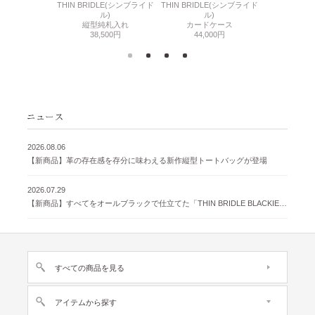
6(リザード6)
THIN BRIDLE(シンブライド
THIN BRIDLE(シンブライド
CORDOVA
刺入れ
ル)
ル)
通しマチ
500円
縦型純札入れ
カードケース
38,
38,500円
44,000円
2026.08.06
【新商品】革の存在感を存分に味わえる新作縦型トートバッグが登場
2026.07.29
【新商品】すべてをオールブラックで仕立てた「THIN BRIDLE BLACKIE 」が登場
すべての商品を見る
アイテムから探す