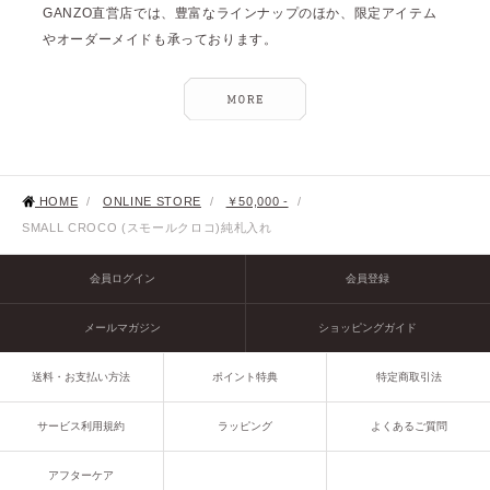
GANZO直営店では、豊富なラインナップのほか、限定アイテム
やオーダーメイドも承っております。
HOME
/
ONLINE STORE
/
￥50,000 -
/
SMALL CROCO (スモールクロコ)純札入れ
会員ログイン
会員登録
メールマガジン
ショッピングガイド
送料・お支払い方法
ポイント特典
特定商取引法
サービス利用規約
ラッピング
よくあるご質問
アフターケア