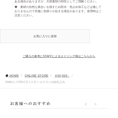
ある場合がありますが、天然素材の特性としてご理解ください。
◆ 素材の自然な風合いを残すため防水・色止め加工などは施して
おりませんので衣服に色移りが起きる場合があります。使用時はご
注意ください。
お気に入りに追加
ご購入の参考にSTAFFによるエイジング例はこちらから
HOME
/
ONLINE STORE
/
￥50,000 -
/
SMALL CROCO (スモールクロコ)純札入れ