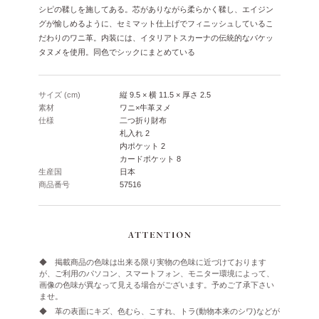
シピの鞣しを施してある。芯がありながら柔らかく鞣し、エイジン
グが愉しめるように、セミマット仕上げでフィニッシュしているこ
だわりのワニ革。内装には、イタリアトスカーナの伝統的なバケッ
タヌメを使用。同色でシックにまとめている
サイズ (cm)
縦 9.5 × 横 11.5 × 厚さ 2.5
素材
ワニ×牛革ヌメ
仕様
二つ折り財布
札入れ 2
内ポケット 2
カードポケット 8
生産国
日本
商品番号
57516
◆ 掲載商品の色味は出来る限り実物の色味に近づけております
が、ご利用のパソコン、スマートフォン、モニター環境によって、
画像の色味が異なって見える場合がございます。予めご了承下さい
ませ。
◆ 革の表面にキズ、色むら、こすれ、トラ(動物本来のシワ)などが