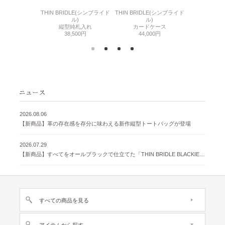
6(リザード6)
THIN BRIDLE(シンブライド
THIN BRIDLE(シンブライド
CORDOVA
刺入れ
ル)
ル)
通しマチ
500円
縦型純札入れ
カードケース
38,
38,500円
44,000円
2026.08.06
【新商品】革の存在感を存分に味わえる新作縦型トートバッグが登場
2026.07.29
【新商品】すべてをオールブラックで仕立てた「THIN BRIDLE BLACKIE 」が登場
すべての商品を見る