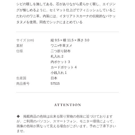
シピの鞣しを施してある。芯がありながら柔らかく鞣し、エイジン
グが愉しめるように、セミマット仕上げでフィニッシュしているこ
だわりのワニ革。内装には、イタリアトスカーナの伝統的なバケッ
タヌメを使用。同色でシックにまとめている
サイズ (cm)
縦 9.5 × 横 11.5 × 厚さ 3.0
素材
ワニ×牛革ヌメ
仕様
二つ折り財布
札入れ 2
内ポケット 3
カードポケット 4
小銭入れ 1
生産国
日本
商品番号
57515
◆ 掲載商品の色味は出来る限り実物の色味に近づけております
が、ご利用のパソコン、スマートフォン、モニター環境によって、
画像の色味が異なって見える場合がございます。予めご了承下さい
ませ。