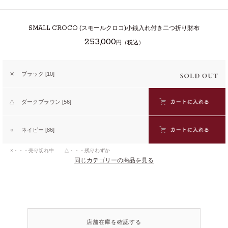
SMALL CROCO
(スモールクロコ)小銭入れ付き二つ折り財布
253,000
円（税込）
✕
ブラック [10]
△
ダークブラウン [56]
○
ネイビー [86]
×・・・売り切れ中 △・・・残りわずか
同じカテゴリーの商品を見る
店舗在庫を確認する