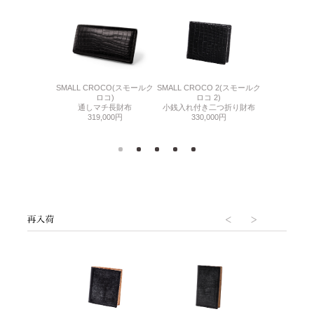
CO 2(スモールク
SMALL CROCO 2(スモールク
LINE
SMALL CROCO(スモールク
 2)
ロコ 2)
二つ折
ロコ)
ー二つ折り財布
小銭入れ付き二つ折り財布
73,
通しマチ長財布
,000円
330,000円
319,000円