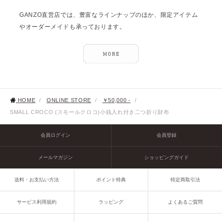
GANZO直営店では、豊富なラインナップのほか、限定アイテム
やオーダーメイドも承っております。
HOME
/
ONLINE STORE
/
￥50,000 -
/
SMALL CROCO (スモールクロコ)小銭入れ付き二つ折り財布
会員ログイン
会員登録
メールマガジン
ショッピングガイド
送料・お支払い方法
ポイント特典
特定商取引法
サービス利用規約
ラッピング
よくあるご質問