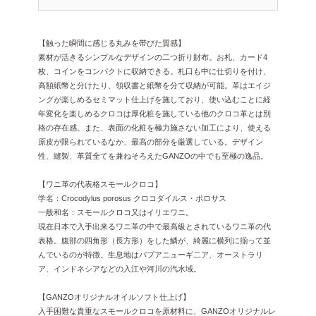
【触った瞬間に感じる丸みを帯びた質感】
素材が活きるシンプルなデザインの二つ折り財布。お札、カード4
枚、コインをコンパクトに収納できる。札口も中に仕切りを付け、
高額紙幣と分けたり、領収書と紙幣を分て収納が可能。革はエイジ
ングが楽しめるセミマット仕上げを施しており、使い込むことに経
年変化を楽しめるクロコは厚化粧を施している他のクロコ革とは別
格の存在感。また、表面の化粧を極力施さない加工により、使える
原皮が限られているなか、最高の部分を厳選している。デザイン
性、縫製、革質全てを兼ねそろえたGANZOの中でも至極の逸品。
【ワニ革の代表格スモールクロコ】
学名：Crocodylus porosus クロコダイルス・ポロサス
一般和名：スモールクロコ又はイリエワニ。
現在日本で入手出来るワニ革の中で最高級とされているワニ革の代
表格。腹部の四角形（長方形）をした鱗が、綺麗に横列に揃って並
んでいるのが特徴。生息地はパプアニューギ二ア、オーストラリ
ア、インドネシアなどの入江や河川の汽水域。
【GANZOオリジナルオイルソフト仕上げ】
入手困難な貴重なスモールクロコを原材料に、GANZOオリジナルレ