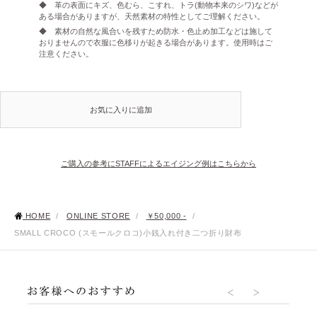
◆ 革の表面にキズ、色むら、こすれ、トラ(動物本来のシワ)などが
ある場合がありますが、天然素材の特性としてご理解ください。
◆ 素材の自然な風合いを残すため防水・色止め加工などは施して
おりませんので衣服に色移りが起きる場合があります。使用時はご
注意ください。
お気に入りに追加
ご購入の参考にSTAFFによるエイジング例はこちらから
HOME
/
ONLINE STORE
/
￥50,000 -
/
SMALL CROCO (スモールクロコ)小銭入れ付き二つ折り財布