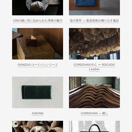
108の縫い目に込められた球体の魅力
染の美学 ― 藍染技術が織りなす逸品
GANZOのコードバンシリーズ
CORDOVAN R.C. ー ROCADO
Leather
AGEING
CORDOVAN ― 鞣し