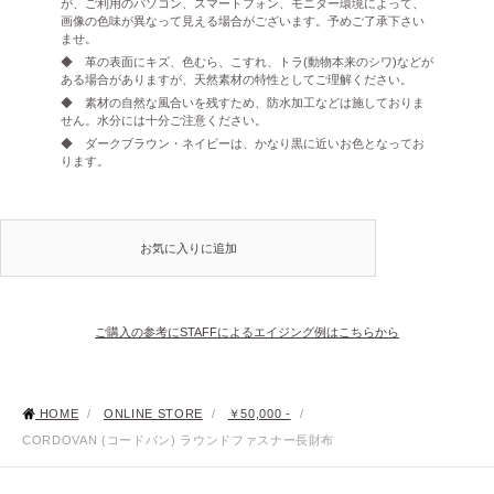
が、ご利用のパソコン、スマートフォン、モニター環境によって、
画像の色味が異なって見える場合がございます。予めご了承下さい
ませ。
◆ 革の表面にキズ、色むら、こすれ、トラ(動物本来のシワ)などが
ある場合がありますが、天然素材の特性としてご理解ください。
◆ 素材の自然な風合いを残すため、防水加工などは施しておりま
せん。水分には十分ご注意ください。
◆ ダークブラウン・ネイビーは、かなり黒に近いお色となってお
ります。
お気に入りに追加
ご購入の参考にSTAFFによるエイジング例はこちらから
HOME
/
ONLINE STORE
/
￥50,000 -
/
CORDOVAN (コードバン) ラウンドファスナー長財布