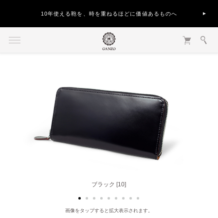
10年使える鞄を、時を重ねるほどに価値あるものへ
ブラック [10]
ヘーゼル [50]
画像をタップすると拡大表示されます。