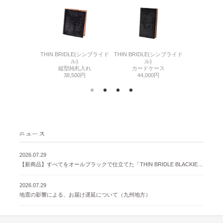
6(リザード6)
THIN BRIDLE(シンブライド
THIN BRIDLE(シンブライド
CORDOVA
刺入れ
ル)
ル)
通しマチ
500円
縦型純札入れ
カードケース
38,
38,500円
44,000円
2026.07.29
【新商品】すべてをオールブラックで仕立てた「THIN BRIDLE BLACKIE 」が登場
2026.07.29
地震の影響による、お届け遅延について（九州地方）