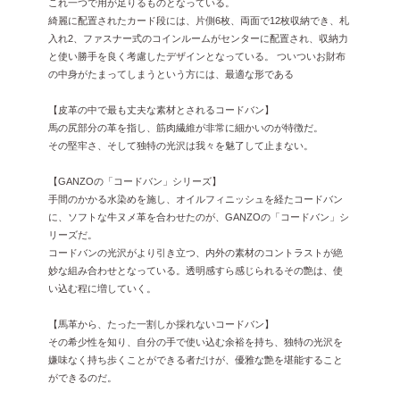
これ一つで用が足りるものとなっている。
綺麗に配置されたカード段には、片側6枚、両面で12枚収納でき、札
入れ2、ファスナー式のコインルームがセンターに配置され、収納力
と使い勝手を良く考慮したデザインとなっている。 ついついお財布
の中身がたまってしまうという方には、最適な形である
【皮革の中で最も丈夫な素材とされるコードバン】
馬の尻部分の革を指し、筋肉繊維が非常に細かいのが特徴だ。
その堅牢さ、そして独特の光沢は我々を魅了して止まない。
【GANZOの「コードバン」シリーズ】
手間のかかる水染めを施し、オイルフィニッシュを経たコードバン
に、ソフトな牛ヌメ革を合わせたのが、GANZOの「コードバン」シ
リーズだ。
コードバンの光沢がより引き立つ、内外の素材のコントラストが絶
妙な組み合わせとなっている。透明感すら感じられるその艶は、使
い込む程に増していく。
【馬革から、たった一割しか採れないコードバン】
その希少性を知り、自分の手で使い込む余裕を持ち、独特の光沢を
嫌味なく持ち歩くことができる者だけが、優雅な艶を堪能すること
ができるのだ。