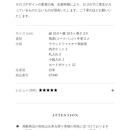
※ロゴデザインの変更の為、生産時期により、ロゴの下に英文が入
っているものとないものが混在いたします。ご了承のほどお願いい
たします。
サイズ (cm)
縦 10.0 × 横 19.5 × 厚さ 2.5
素材
馬革(コードバン) × 牛革ヌメ
仕様
ラウンドファスナー長財布
内ポケット 2
札入れ 2
小銭入れ 1
カードポケット 12
生産国
日本
商品番号
57340
レビュー (5件)
◆ 掲載商品の色味は出来る限り実物の色味に近づけております