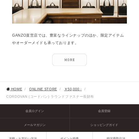
GANZO直営店では、豊富なラインナップのほか、限定アイテム
やオーダーメイドも承っております。
HOME
/
ONLINE STORE
/
￥50,000 -
/
CORDOVAN (コードバン) ラウンドファスナー長財布
会員ログイン
会員登録
メールマガジン
ショッピングガイド
送料・お支払い方法
ポイント特典
特定商取引法