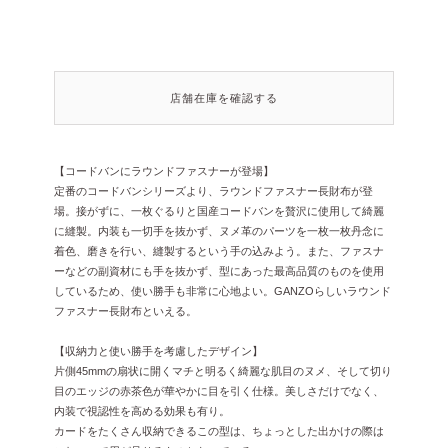
店舗在庫を確認する
【コードバンにラウンドファスナーが登場】
定番のコードバンシリーズより、ラウンドファスナー長財布が登
場。接がずに、一枚ぐるりと国産コードバンを贅沢に使用して綺麗
に縫製。内装も一切手を抜かず、ヌメ革のパーツを一枚一枚丹念に
着色、磨きを行い、縫製するという手の込みよう。また、ファスナ
ーなどの副資材にも手を抜かず、型にあった最高品質のものを使用
しているため、使い勝手も非常に心地よい。GANZOらしいラウンド
ファスナー長財布といえる。
【収納力と使い勝手を考慮したデザイン】
片側45mmの扇状に開くマチと明るく綺麗な肌目のヌメ、そして切り
目のエッジの赤茶色が華やかに目を引く仕様。美しさだけでなく、
内装で視認性を高める効果も有り。
カードをたくさん収納できるこの型は、ちょっとした出かけの際は