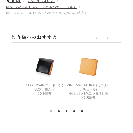
HOME
/
ONLINE STORE
/
MINERVA NATURAL（ミネルバナチュラル）
/
Minerva Natural (ミネルバナチュラル)BOX小銭入れ
BABY CAL
2(マエストロ2)
CORDOVAN(コードバン)
MINERVA NATURAL(ミネルバ
BOX
銭入れ
BOX小銭入れ
ナチュラル)
25,
500円
30,800円
小銭入れ付き二つ折り財布
47,300円