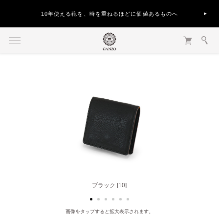
10年使える鞄を、時を重ねるほどに価値あるものへ
ナチュラル [40]
ブラック [10]
画像をタップすると拡大表示されます。