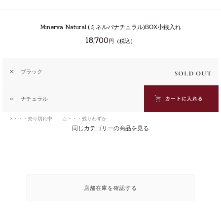
Minerva Natural
(ミネルバナチュラル)BOX小銭入れ
18,700
円（税込）
✕
ブラック
○
ナチュラル
×・・・売り切れ中 △・・・残りわずか
同じカテゴリーの商品を見る
店舗在庫を確認する