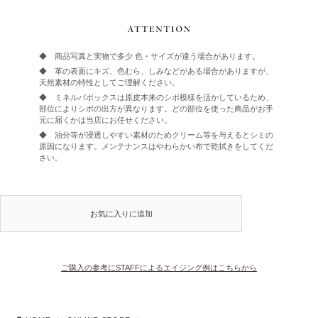
◆ 商品写真と実物で多少 色・サイズが違う場合があります。
◆ 革の表面にキズ、色むら、しみなどがある場合がありますが、
天然素材の特性としてご理解ください。
◆ ミネルバボックスは原皮本来のシボ模様を活かしているため、
部位によりシボの出方が異なります。どの部位を使った商品がお手
元に届くかは当店にお任せください。
◆ 油分等が浸透しやすい素材のためクリーム等を与えるとシミの
原因になります。メンテナンスはやわらかい布で乾拭きをしてくだ
さい。
お気に入りに追加
ご購入の参考にSTAFFによるエイジング例はこちらから