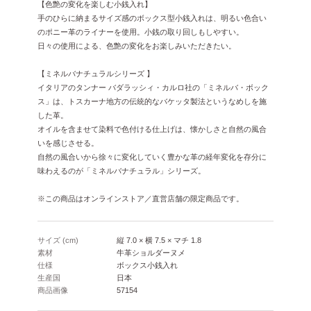
【色艶の変化を楽しむ小銭入れ】
手のひらに納まるサイズ感のボックス型小銭入れは、明るい色合い
のポニー革のライナーを使用。小銭の取り回しもしやすい。
日々の使用による、色艶の変化をお楽しみいただきたい。
【ミネルバナチュラルシリーズ 】
イタリアのタンナー バダラッシィ・カルロ社の「ミネルバ・ボック
ス」は、トスカーナ地方の伝統的なバケッタ製法というなめしを施
した革。
オイルを含ませて染料で色付ける仕上げは、懐かしさと自然の風合
いを感じさせる。
自然の風合いから徐々に変化していく豊かな革の経年変化を存分に
味わえるのが「ミネルバナチュラル」シリーズ。
※この商品はオンラインストア／直営店舗の限定商品です。
サイズ (cm)
縦 7.0 × 横 7.5 × マチ 1.8
素材
牛革ショルダーヌメ
仕様
ボックス小銭入れ
生産国
日本
商品画像
57154