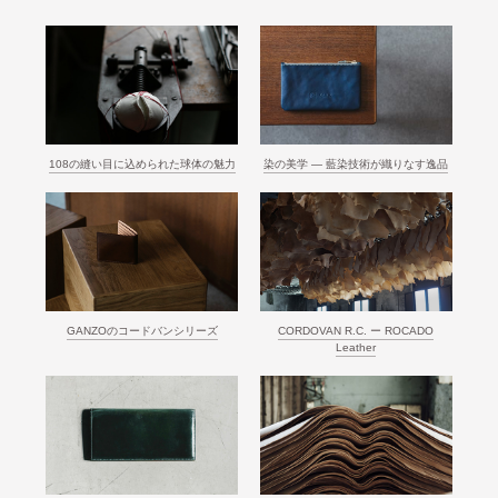
108の縫い目に込められた球体の魅力
染の美学 ― 藍染技術が織りなす逸品
GANZOのコードバンシリーズ
CORDOVAN R.C. ー ROCADO
Leather