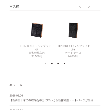
6(リザード6)
THIN BRIDLE(シンブライド
THIN BRIDLE(シンブライド
CORDOVA
刺入れ
ル)
ル)
通しマチ
500円
縦型純札入れ
カードケース
38,
38,500円
44,000円
2026.08.06
【新商品】革の存在感を存分に味わえる新作縦型トートバッグが登場