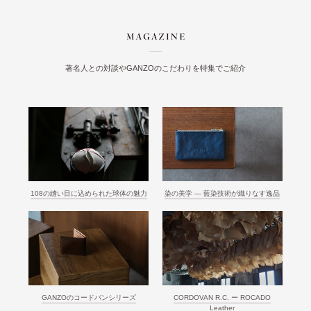
著名人との対談やGANZOのこだわりを特集でご紹介
108の縫い目に込められた球体の魅力
染の美学 ― 藍染技術が織りなす逸品
GANZOのコードバンシリーズ
CORDOVAN R.C. ー ROCADO
Leather