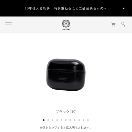
10年使える鞄を、時を重ねるほどに価値あるものへ
ブラック [10]
ベージュ [40]
画像をタップすると拡大表示されます。