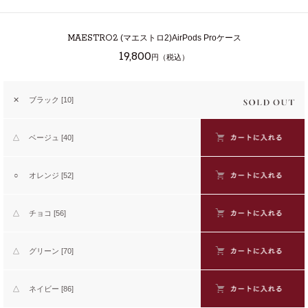
MAESTRO2
(マエストロ2)AirPods Proケース
19,800
円（税込）
✕
ブラック [10]
△
ベージュ [40]
○
オレンジ [52]
△
チョコ [56]
△
グリーン [70]
△
ネイビー [86]