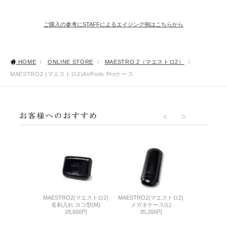
ご購入の参考にSTAFFによるエイジング例はこちらから
HOME
/
ONLINE STORE
/
MAESTRO 2（マエストロ2）
/
MAESTRO2 (マエストロ2)AirPods Proケース
CORDOVA
2(マエストロ2)
MAESTRO2(マエストロ2)
MAESTRO2(マエストロ2)
45mm用Apple
銭入れ
名刺入れ ヨコ型(M)
メガネケース(L)
ベ
500円
28,600円
35,200円
15,