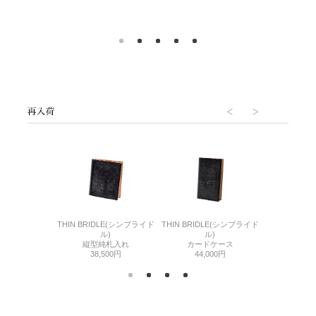
6(リザード6)
THIN BRIDLE(シンブライド
THIN BRIDLE(シンブライド
CORDOVA
刺入れ
ル)
ル)
通しマチ
500円
縦型純札入れ
カードケース
38,
38,500円
44,000円