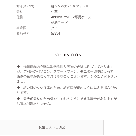
サイズ (cm)
縦 5.5 × 横 7.5 × マチ 2.0
素材
牛革
仕様
AirPodsPro1，2専用ケース
補助テープ
生産国
タイ
商品番号
57734
◆ 掲載商品の色味は出来る限り実物の色味に近づけております
が、ご利用のパソコン、スマートフォン、モニター環境によって、
画像の色味が異なって見える場合がございます。予めご了承下さい
ませ。
◆ 縫い目のない加工のため、継ぎ目が傷のように見える場合があ
ります。
◆ 素天然素材のため傷やこすれのように見える場合がありますが
品質上問題ありません。
お気に入りに追加