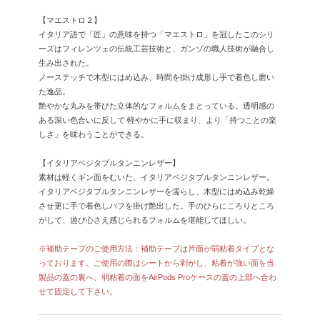
【マエストロ２】
イタリア語で「匠」の意味を持つ「マエストロ」を冠したこのシリ
ーズはフィレンツェの伝統工芸技術と、ガンゾの職人技術が融合し
生み出された。
ノーステッチで木型にはめ込み、時間を掛け成形し手で着色し磨い
た逸品。
艶やかな丸みを帯びた立体的なフォルムをまとっている。透明感の
ある深い色合いに反して 軽やかに手に収まり、より「持つことの楽
しさ」を味わうことができる。
【イタリアベジタブルタンニンレザー】
素材は軽くギン面をむいた、イタリアベジタブルタンニンレザー。
イタリアベジタブルタンニンレザーを濡らし、木型にはめ込み乾燥
させ更に手で着色しバフを掛け艶出した。手のひらにころりところ
がして、遊び心さえ感じられるフォルムを堪能してほしい。
※補助テープのご使用方法：補助テープは片面が弱粘着タイプとな
っております。ご使用の際はシートから剥がし、粘着が強い面を当
製品の蓋の裏へ、弱粘着の面をAirPods Proケースの蓋の上部へ合わ
せて固定して下さい。