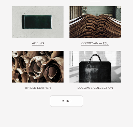
AGEING
CORDOVAN ― 鞣し
BRIDLE LEATHER
LUGGAGE COLLECTION