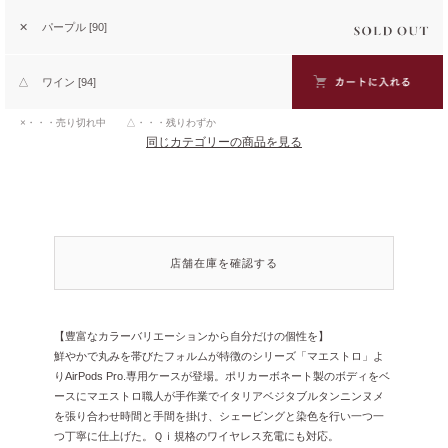
✕
パープル [90]
△
ワイン [94]
×・・・売り切れ中 △・・・残りわずか
同じカテゴリーの商品を見る
店舗在庫を確認する
【豊富なカラーバリエーションから自分だけの個性を】
鮮やかで丸みを帯びたフォルムが特徴のシリーズ「マエストロ」よ
りAirPods Pro.専用ケースが登場。ポリカーボネート製のボディをベ
ースにマエストロ職人が手作業でイタリアベジタブルタンニンヌメ
を張り合わせ時間と手間を掛け、シェービングと染色を行い一つ一
つ丁寧に仕上げた。Ｑｉ規格のワイヤレス充電にも対応。