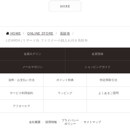
HOME
/
ONLINE STORE
/
長財布
/
LIZARD6 (リザード6) ファスナー小銭入れ付き長財布
会員ログイン
会員登録
メールマガジン
ショッピングガイド
送料・お支払い方法
ポイント特典
特定商取引法
サービス利用規約
ラッピング
よくあるご質問
アフターケア
プライバシー
会社概要
採用情報
サイトマップ
ポリシー