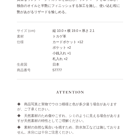
独自のオイルと半艶にフィニッシュする加工を施し、使い込む程に
艶があがるリザードを愉しめる。
サイズ (cm)
縦 10.0 × 横 19.0 × 厚さ 2.1
素材
トカゲ革
仕様
カードポケット ×12
ポケット ×2
小銭入れ ×1
札入れ ×2
生産国
日本
商品番号
57777
◆ 商品写真と実物でウロコ模様と色が多少違う場合があります
が、ご了承ください。
◆ 天然素材のため傷やこすれ、シミのように見える場合がありま
すが天然素材の特性としてご理解ください。
◆ 素材の自然な風合いを残すため、防水加工などは施しておりま
せん。水分には十分ご注意ください。