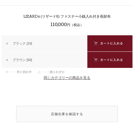
LIZARD6
(リザード6) ファスナー小銭入れ付き長財布
110,000
円（税込）
○
ブラック [10]
○
ブラウン [50]
×・・・売り切れ中 △・・・残りわずか
同じカテゴリーの商品を見る
店舗在庫を確認する