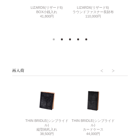
LIZARD6(リザード6)
LIZARD6(リザード6)
LINE
OCO(スモールク
BOX小銭入れ
ラウンドファスナー長財布
ファスナー小
コ)
41,800円
110,000円
長
チ長財布
80,
,000円
6(リザード6)
THIN BRIDLE(シンブライド
THIN BRIDLE(シンブライド
CORDOVA
刺入れ
ル)
ル)
通しマチ
500円
縦型純札入れ
カードケース
38,
38,500円
44,000円