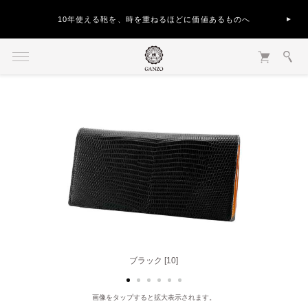
10年使える鞄を、時を重ねるほどに価値あるものへ
ブラック [10]
ブラウン [50]
画像をタップすると拡大表示されます。