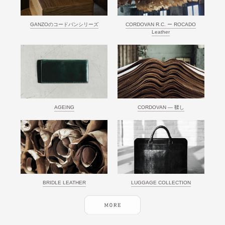
GANZOのコードバンシリーズ
CORDOVAN R.C. ー ROCADO
Leather
AGEING
CORDOVAN ― 鞣し
BRIDLE LEATHER
LUGGAGE COLLECTION