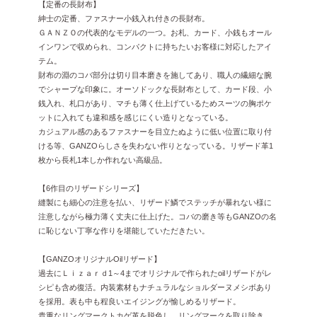
【定番の長財布】
紳士の定番、ファスナー小銭入れ付きの長財布。
ＧＡＮＺＯの代表的なモデルの一つ。お札、カード、小銭もオール
インワンで収められ、コンパクトに持ちたいお客様に対応したアイ
テム。
財布の淵のコバ部分は切り目本磨きを施してあり、職人の繊細な腕
でシャープな印象に。オーソドックな長財布として、カード段、小
銭入れ、札口があり、マチも薄く仕上げているためスーツの胸ポケ
ットに入れても違和感を感じにくい造りとなっている。
カジュアル感のあるファスナーを目立たぬように低い位置に取り付
ける等、GANZOらしさを失わない作りとなっている。リザード革1
枚から長札1本しか作れない高級品。
【6作目のリザードシリーズ】
縫製にも細心の注意を払い、リザード鱗でステッチが暴れない様に
注意しながら極力薄く丈夫に仕上げた。コバの磨き等もGANZOの名
に恥じない丁寧な作りを堪能していただきたい。
【GANZOオリジナルOilリザード】
過去にＬｉｚａｒｄ1～4までオリジナルで作られたoilリザードがレ
シピも含め復活。内装素材もナチュラルなショルダーヌメシボあり
を採用。表も中も程良いエイジングが愉しめるリザード。
貴重なリングマークトカゲ革を脱色し、リングマークを取り除き、