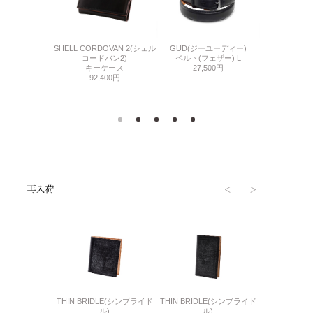
5(インカス25)
SHELL CORDOVAN 2(シェル
GUD(ジーユーディー)
GUD(ジー
ューホーン
コードバン2)
ベルト(フェザー) L
ベルト(フェ
900円
キーケース
27,500円
27,
92,400円
6(リザード6)
THIN BRIDLE(シンブライド
THIN BRIDLE(シンブライド
CORDOVA
刺入れ
ル)
ル)
通しマチ