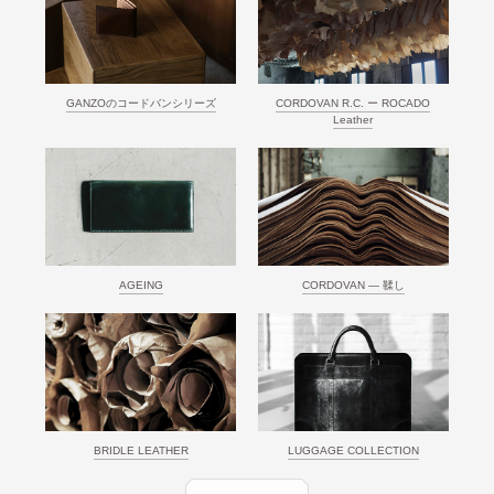
GANZOのコードバンシリーズ
CORDOVAN R.C. ー ROCADO
Leather
AGEING
CORDOVAN ― 鞣し
BRIDLE LEATHER
LUGGAGE COLLECTION