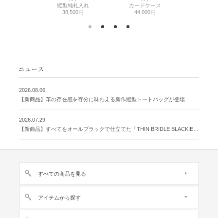
500円
縦型純札入れ
カードケース
38,
38,500円
44,000円
2026.08.06
【新商品】革の存在感を存分に味わえる新作縦型トートバッグが登場
2026.07.29
【新商品】すべてをオールブラックで仕立てた「THIN BRIDLE BLACKIE 」が登場
すべての商品を見る
アイテムから探す