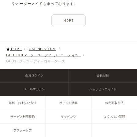
やオーダーメイドも承っております。
HOME
/
ONLINE STORE
/
GUD_GUD2（ジーユーディ_ジーユーディ2）
/
GUD2 (ジーユーディー2)キーケース
会員ログイン
会員登録
メールマガジン
ショッピングガイド
送料・お支払い方法
ポイント特典
特定商取引法
サービス利用規約
ラッピング
よくあるご質問
アフターケア