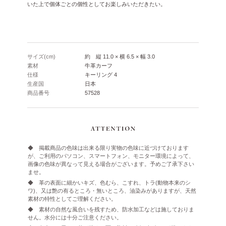
いた上で個体ごとの個性としてお楽しみいただきたい。
サイズ(cm)
約 縦 11.0 × 横 6.5 × 幅 3.0
素材
牛革カーフ
仕様
キーリング 4
生産国
日本
商品番号
57528
◆ 掲載商品の色味は出来る限り実物の色味に近づけております
が、ご利用のパソコン、スマートフォン、モニター環境によって、
画像の色味が異なって見える場合がございます。予めご了承下さい
ませ。
◆ 革の表面に細かいキズ、色むら、こすれ、トラ(動物本来のシ
ワ)、又は艶の有るところ・無いところ、油染みがありますが、天然
素材の特性としてご理解ください。
◆ 素材の自然な風合いを残すため、防水加工などは施しておりま
せん。水分には十分ご注意ください。