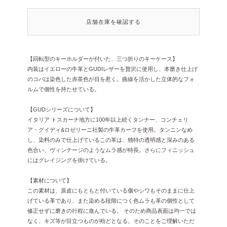
店舗在庫を確認する
【回転型のキーホルダーが付いた、三つ折りのキーケース】
内装はイエローの牛革とGUDIレザーを贅沢に使用し、本磨き仕上げ
のコバは染色した赤茶色が目を惹く。曲線を活かした立体的なフォ
ルムで個性を持たせている。
【GUDシリーズについて】
イタリア トスカーナ地方に100年以上続くタンナー、コンチェリ
ア・グイディ&ロゼリーニ社製の牛革カーフを使用。タンニンなめ
し、染料のみで仕上げているこの革は、独特の透明感と深みのある
色合い、ヴィンテージのようなムラ感が特長。さらにフィニッシュ
にはグレイジングを掛けている。
【素材について】
この素材は、原皮にもともと付いている傷やシワもそのままに仕上
げている革であり、また染める段階につく色ムラも革の個性として
修正せずに磨きの行程に進んでいる。
そのため商品表面は均一では
なく、キズ等が目立つものが殆どとなる。そのことをご理解いただ