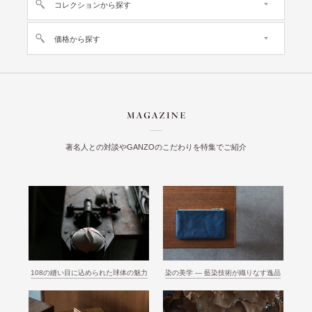
コレクションから探す
価格から探す
著名人との対談やGANZOのこだわりを特集でご紹介
108の縫い目に込められた球体の魅力
染の美学 ― 藍染技術が織りなす逸品