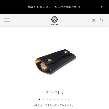
地震の影響による、お届け遅延について
バーガンディ [56]
ブラック [10]
画像をタップすると拡大表示されます。