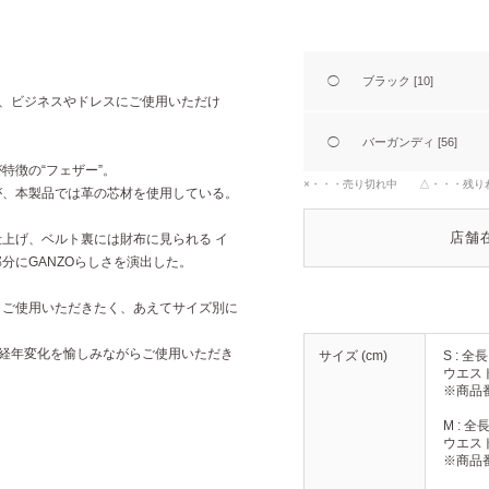
◯
ブラック [10]
と、ビジネスやドレスにご使用いただけ
◯
バーガンディ [56]
特徴の“フェザー”。
×・・・売り切れ中 △・・・残り
が、本製品では革の芯材を使用している。
店舗
上げ、ベルト裏には財布に見られる イ
分にGANZOらしさを演出した。
まご使用いただきたく、あえてサイズ別に
の経年変化を愉しみながらご使用いただき
サイズ (cm)
S : 全長 
ウエストサ
※商品番
M : 全長
ウエストサ
※商品番