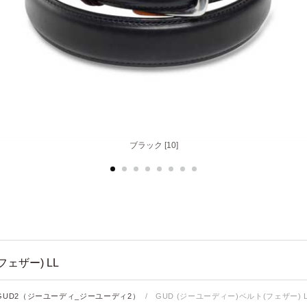
バーガンディ [56]
ブラック [10]
ェザー) LL
_GUD2（ジーユーディ_ジーユーディ2）
/
GUD (ジーユーディー)ベルト(フェザー) L