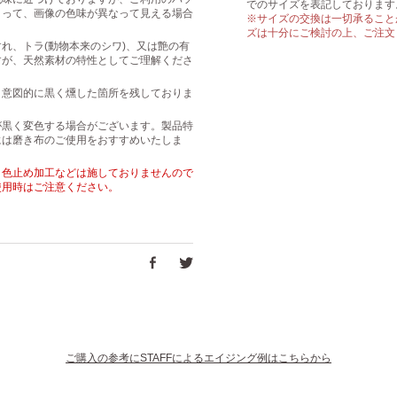
でのサイズを表記しております
よって、画像の色味が異なって見える場合
※サイズの交換は一切承ること
ズは十分にご検討の上、ご注文
れ、トラ(動物本来のシワ)、又は艶の有
すが、天然素材の特性としてご理解くださ
、意図的に黒く燻した箇所を残しておりま
。
が黒く変色する場合がございます。製品特
には磨き布のご使用をおすすめいたしま
・色止め加工などは施しておりませんので
使用時はご注意ください。
ご購入の参考にSTAFFによるエイジング例はこちらから