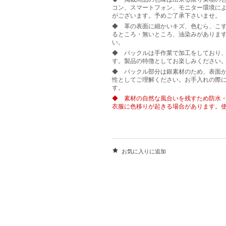
コン、スマートフォン、モニター環境に
がございます。予めご了承下さいませ。
◆ 革の表面に細かいキズ、色むら、こす
るところ・無いところ、油染みがありま
い。
◆ バックルは手作業で加工をしており
す。製品の特徴としてお楽しみください
◆ バックル部分は銀素材のため、表面
性としてご理解ください。お手入れの際
す。
◆ 素材の自然な風合いを残すため防水
衣服に色移りが起きる場合があります。
お気に入りに追加