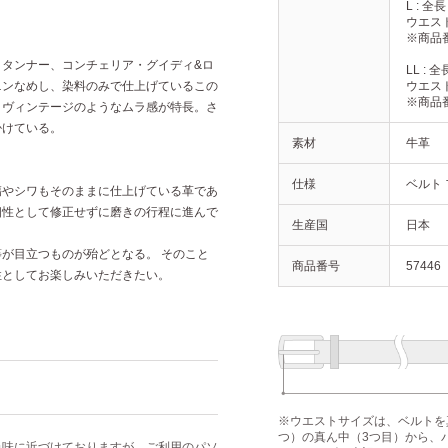
L : 全長 
ウエストサ
※商品番
くタンナー、コンチェリア・グイディ&ロ
LL : 全長
ニンなめし、染料のみで仕上げているこの
ウエストサ
※商品番
、ヴィンテージのようなムラ感が特長。さ
掛けている。
素材
牛革
仕様
ベルト
傷やシワもそのままに仕上げている革であ
個性として修正せずに磨きの行程に進んで
生産国
日本
が目立つものが殆どとなる。 そのこと
商品番号
57446
性としてお楽しみいただきたい。
※ウエストサイズは、ベルトを
つ）の真ん中（3つ目）から、
色味に近づけておりますが、ご利用のパソ