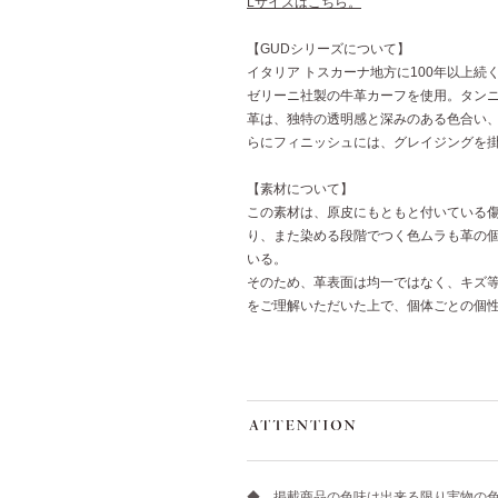
Lサイズはこちら。
【GUDシリーズについて】
イタリア トスカーナ地方に100年以上続
ゼリーニ社製の牛革カーフを使用。タン
革は、独特の透明感と深みのある色合い
らにフィニッシュには、グレイジングを
【素材について】
この素材は、原皮にもともと付いている
り、また染める段階でつく色ムラも革の
いる。
そのため、革表面は均一ではなく、キズ等
をご理解いただいた上で、個体ごとの個
◆ 掲載商品の色味は出来る限り実物の