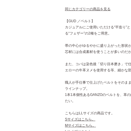
同じカテゴリーの商品を見る
【GUD ／ベルト】
カジュアルにご使用いただける“平造り”
る“フェザー”の2種をご用意。
帯の中心がゆるやかに盛り上がった形状が
芯材には合成素材を使うことが多いのだ
また、コバは染色後「切り目本磨き」で仕
エローの牛革ヌメを使用する等、細かな部
職人が手仕事で仕上げたベルトをそのま
ラインナップ。
1本1本個性あるGANZOのベルトを、革
たい。
こちらはLLサイズの商品です。
Sサイズはこちら。
Mサイズはこちら。