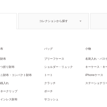
コレクションから探す
財布
バッグ
小物
長財布
ブリーフケース
名刺入れ・パス
二つ折り財布
ショルダー・リュック
キーケース・キ
ミニ財布・コンパクト財布
トート
iPhoneケース
小銭入れ
クラッチ
ステーショナリ
マネークリップ
ポーチ
コインレス財布
サコッシュ