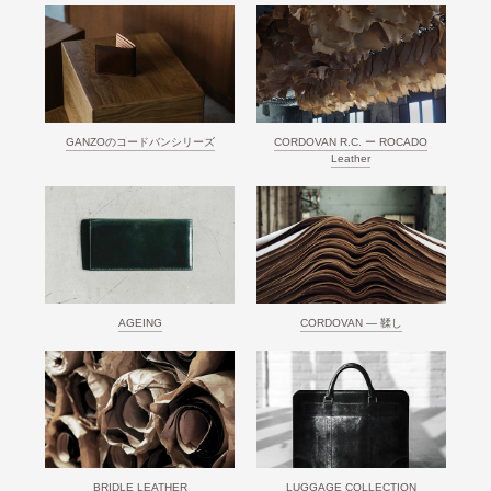
GANZOのコードバンシリーズ
CORDOVAN R.C. ー ROCADO
Leather
AGEING
CORDOVAN ― 鞣し
BRIDLE LEATHER
LUGGAGE COLLECTION