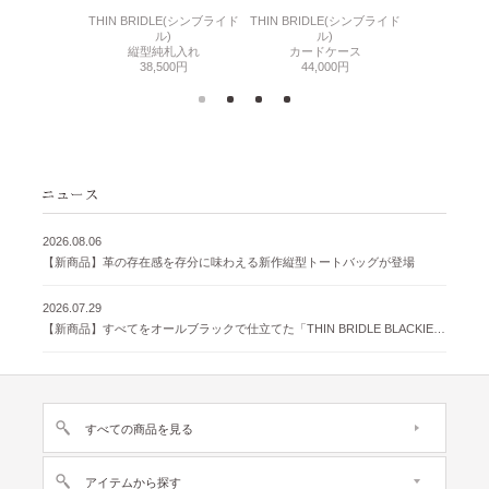
6(リザード6)
THIN BRIDLE(シンブライド
THIN BRIDLE(シンブライド
CORDOVA
刺入れ
ル)
ル)
通しマチ
500円
縦型純札入れ
カードケース
38,
38,500円
44,000円
2026.08.06
【新商品】革の存在感を存分に味わえる新作縦型トートバッグが登場
2026.07.29
【新商品】すべてをオールブラックで仕立てた「THIN BRIDLE BLACKIE 」が登場
すべての商品を見る
アイテムから探す