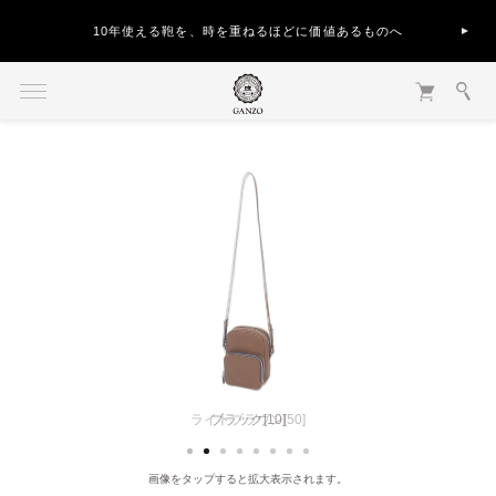
10年使える鞄を、時を重ねるほどに価値あるものへ
ライトブラウン[50]
ブラック[10]
画像をタップすると拡大表示されます。