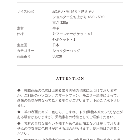
サイズ(cm)
縦19.0 × 横 14.0 × 厚さ 9.0
ショルダー立ち上がり 45.0～50.0
重さ 320g
素材
牛革
仕様
外ファスナーポケット × 1
外ポケット × 1
生産国
日本
カテゴリー
ショルダーバッグ
商品番号
55028
◆ 掲載商品の色味は出来る限り実物の色味に近づけております
が、ご利用のパソコン、スマートフォン、モニター環境によって、
画像の色味が異なって見える場合がございます。予めご了承下さい
ませ。
◆ 革の表面にキズ、色むら、こすれ、トラ(動物本来のシワ)などが
ある場合がありますが、天然素材の特性としてご理解ください。
◆ 素材の自然な風合いを残すため色止め加工などは施しておりま
せんので衣服に色移りが起きる場合があります。使用時はご注意く
ださい。
◆ unisizeでの内容量表記については商品の体積を元に算出した目