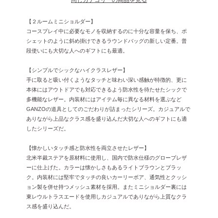
【２ルームミニショルダー】
コースプレイ中に必要なモノを収納するのに十分な容量を保ち、ポ
シェットのように斜め掛けできるラウンドバッグの新しい定番。普
段使いにも大切な人へのギフトにも最適。
【シンプルでシックなハイクラスレザー】
手に取ると吸い付くようなタッチと味わい深い感触が特徴的、更に
本体にはアウトドアでも対応できるよう防水性を待たせたシックで
多機能なレザー。内装材にはアイテム毎に異なる材料を選ぶなど
GANZOの道具としてのごだわりが詰まったシリーズ。カジュアルで
ありながら上品なクラス感を盛り込んだ大切な人へのギフトにも適
したシリーズだ。
【懐かしいタッチ感と防水性を両立させたレザー】
北米半裁ステアを原材料に使用し、国内で防水仕様のグローブレザ
ーに仕上げた。カラーは懐かしさもあるライトブラウンとブラッ
ク。内装材には堅牢でタッチの良いカーリーボア、通気性とクッシ
ョン製を併せ持つメッシュ素材を採用。またミニショルダー裏には
東レウルトラスエードを使用しカジュアルでありながら上質なクラ
ス感を盛り込んだ。