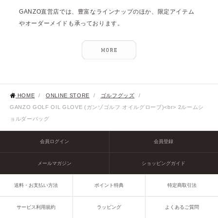
GANZO直営店では、豊富なラインナップのほか、限定アイテム
やオーダーメイドも承っております。
HOME
/
ONLINE STORE
/
ゴルフグッズ
/
GANZO GOLF OIL GLOVE (ガンゾゴルフ オイルグローブ)<br> 2ルームシ
ョルダーバッグ
会員ログイン
会員登録
メールマガジン
ショッピングガイド
送料・お支払い方法
ポイント特典
特定商取引法
サービス利用規約
ラッピング
よくあるご質問