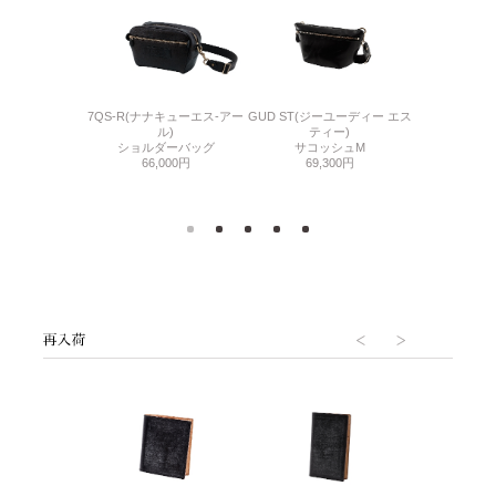
F OIL GLOVE
7QS-R(ナナキューエス-アー
GUD ST(ジーユーディー エス
N POLO
フ オイルグロー
ル)
ティー)
ショルダ
ブ)
ショルダーバッグ
サコッシュM
93,
ョルダーバッグ
66,000円
69,300円
300円