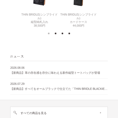
6(リザード6)
THIN BRIDLE(シンブライド
THIN BRIDLE(シンブライド
CORDOVA
刺入れ
ル)
ル)
通しマチ
500円
縦型純札入れ
カードケース
38,
38,500円
44,000円
2026.08.06
【新商品】革の存在感を存分に味わえる新作縦型トートバッグが登場
2026.07.29
【新商品】すべてをオールブラックで仕立てた「THIN BRIDLE BLACKIE 」が登場
すべての商品を見る