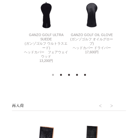
F OIL GLOVE
GANZO GOLF ULTRA
GANZO GOLF OIL GLOVE
GANZO GO
フ オイルグロー
SUEDE
(ガンゾゴルフ オイルグロー
SU
ブ)
(ガンゾゴルフ ウルトラスエ
ブ)
(ガンゾゴルフ
ーカバー
ード)
ヘッドカバー ドライバー
ー
000円
ヘッドカバー フェアウェイ
17,600円
ヘッドカバー
ウッド
14,
13,200円