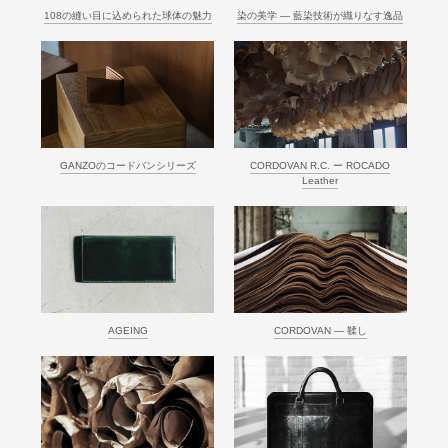
108の縫い目に込められた球体の魅力
染の美学 ― 藍染技術が織りなす逸品
GANZOのコードバンシリーズ
CORDOVAN R.C. ー ROCADO
Leather
AGEING
CORDOVAN ― 鞣し