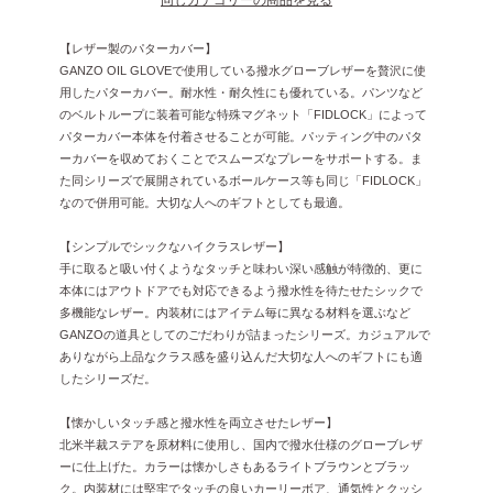
【レザー製のパターカバー】
GANZO OIL GLOVEで使用している撥水グローブレザーを贅沢に使
用したパターカバー。耐水性・耐久性にも優れている。パンツなど
のベルトループに装着可能な特殊マグネット「FIDLOCK」によって
パターカバー本体を付着させることが可能。パッティング中のパタ
ーカバーを収めておくことでスムーズなプレーをサポートする。ま
た同シリーズで展開されているボールケース等も同じ「FIDLOCK」
なので併用可能。大切な人へのギフトとしても最適。
【シンプルでシックなハイクラスレザー】
手に取ると吸い付くようなタッチと味わい深い感触が特徴的、更に
本体にはアウトドアでも対応できるよう撥水性を待たせたシックで
多機能なレザー。内装材にはアイテム毎に異なる材料を選ぶなど
GANZOの道具としてのごだわりが詰まったシリーズ。カジュアルで
ありながら上品なクラス感を盛り込んだ大切な人へのギフトにも適
したシリーズだ。
【懐かしいタッチ感と撥水性を両立させたレザー】
北米半裁ステアを原材料に使用し、国内で撥水仕様のグローブレザ
ーに仕上げた。カラーは懐かしさもあるライトブラウンとブラッ
ク。内装材には堅牢でタッチの良いカーリーボア、通気性とクッシ