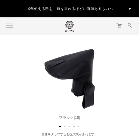
10年使える鞄を、時を重ねるほどに価値あるものへ
ライトブラウン[50]
ブラック[10]
画像をタップすると拡大表示されます。