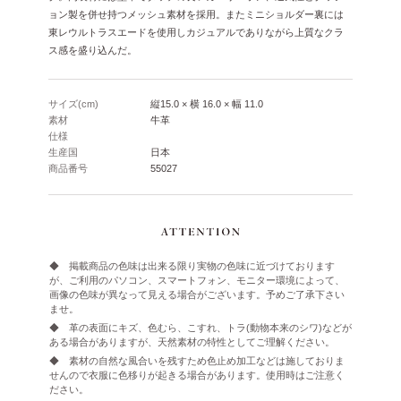
ョン製を併せ持つメッシュ素材を採用。またミニショルダー裏には
東レウルトラスエードを使用しカジュアルでありながら上質なクラ
ス感を盛り込んだ。
サイズ(cm)
縦15.0 × 横 16.0 × 幅 11.0
素材
牛革
仕様
生産国
日本
商品番号
55027
◆ 掲載商品の色味は出来る限り実物の色味に近づけております
が、ご利用のパソコン、スマートフォン、モニター環境によって、
画像の色味が異なって見える場合がございます。予めご了承下さい
ませ。
◆ 革の表面にキズ、色むら、こすれ、トラ(動物本来のシワ)などが
ある場合がありますが、天然素材の特性としてご理解ください。
◆ 素材の自然な風合いを残すため色止め加工などは施しておりま
せんので衣服に色移りが起きる場合があります。使用時はご注意く
ださい。