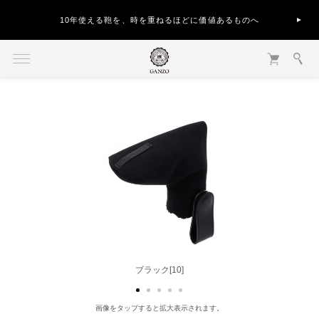
10年使える鞄を、時を重ねるほどに価値あるものへ
ブラック[10]
グレー[20]
画像をタップすると拡大表示されます。