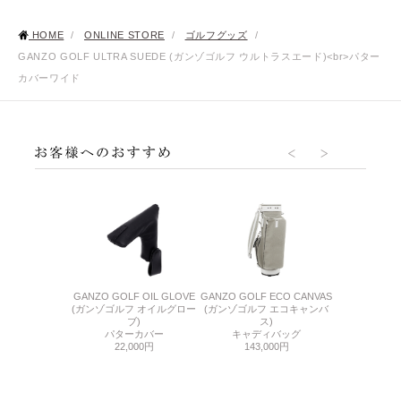
HOME
/
ONLINE STORE
/
ゴルフグッズ
/
GANZO GOLF ULTRA SUEDE (ガンゾゴルフ ウルトラスエード)<br>パター
カバーワイド
OLF ULTRA
GANZO GOLF OIL GLOVE
GANZO GOLF ECO CANVAS
GANZO GO
EDE
(ガンゾゴルフ オイルグロー
(ガンゾゴルフ エコキャンバ
SU
フ ウルトラスエ
ブ)
ス)
(ガンゾゴルフ
ド)
パターカバー
キャディバッグ
ー
ーカバー
22,000円
143,000円
ヘッドカバー
800円
ウ
13,