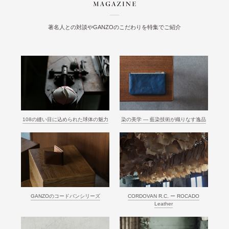
著名人との対談やGANZOのこだわりを特集でご紹介
108の縫い目に込められた球体の魅力
染の美学 ― 藍染技術が織りなす逸品
GANZOのコードバンシリーズ
CORDOVAN R.C. ー ROCADO
Leather