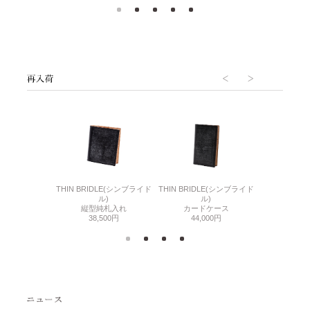
6(リザード6)
THIN BRIDLE(シンブライド
THIN BRIDLE(シンブライド
CORDOVA
刺入れ
ル)
ル)
通しマチ
500円
縦型純札入れ
カードケース
38,
38,500円
44,000円