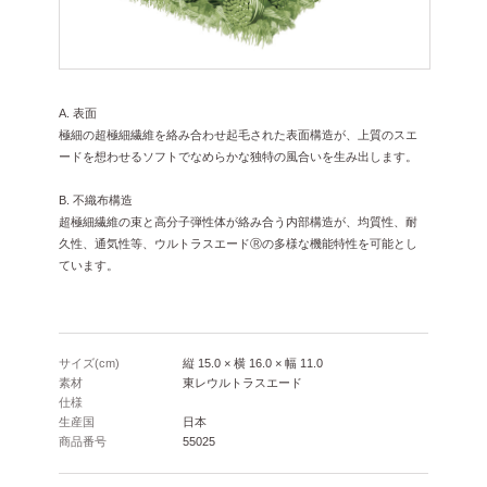
A. 表面
極細の超極細繊維を絡み合わせ起毛された表面構造が、上質のスエ
ードを想わせるソフトでなめらかな独特の風合いを生み出します。
B. 不織布構造
超極細繊維の束と高分子弾性体が絡み合う内部構造が、均質性、耐
久性、通気性等、ウルトラスエードⓇの多様な機能特性を可能とし
ています。
サイズ(cm)
縦 15.0 × 横 16.0 × 幅 11.0
素材
東レウルトラスエード
仕様
生産国
日本
商品番号
55025