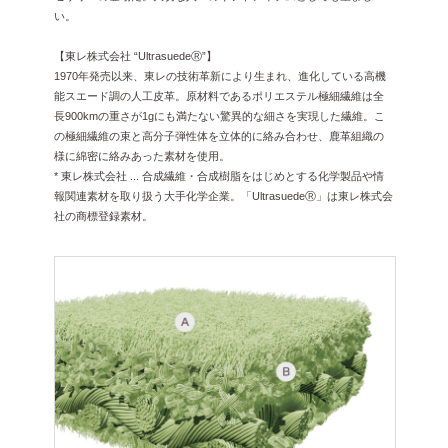
い。
【東レ株式会社 “UltrasuedeⓇ”】
1970年発売以来、東レの技術革新により生まれ、進化している高機
能スエード調の人工皮革。原材料であるポリエステル極細繊維は全
長900kmの重さが1gにも満たない驚異的な細さを実現した繊維。こ
の極細繊維の束と高分子弾性体を立体的に絡み合わせ、鹿革組織の
様に綿密に絡みあった素材を使用。
* 東レ株式会社 ... 合成繊維・合成樹脂をはじめとする化学製品や情
報関連素材を取り扱う大手化学企業。「UltrasuedeⓇ」は東レ株式会
社の商標登録素材。