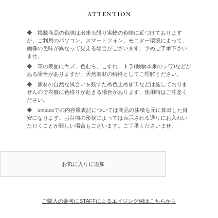
◆ 掲載商品の色味は出来る限り実物の色味に近づけております
が、ご利用のパソコン、スマートフォン、モニター環境によって、
画像の色味が異なって見える場合がございます。予めご了承下さい
ませ。
◆ 革の表面にキズ、色むら、こすれ、トラ(動物本来のシワ)などが
ある場合がありますが、天然素材の特性としてご理解ください。
◆ 素材の自然な風合いを残すため色止め加工などは施しておりま
せんので衣服に色移りが起きる場合があります。使用時はご注意く
ださい。
◆ unisizeでの内容量表記については商品の体積を元に算出した目
安になります。お荷物の形状によっては表示される通りにお入れい
ただくことが難しい場合もございます。ご了承くださいませ。
お気に入りに追加
ご購入の参考にSTAFFによるエイジング例はこちらから