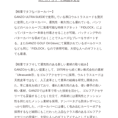
【軽量でタフなパターカバー】
GANZO ULTRA SUEDEで使用している厚口ウルトラスエードを贅沢
に使用したパターカバー。通気性・耐久性にも優れている。パンツ
などのベルトループに装着可能な特殊マグネット「FIDLOCK」によ
ってパターカバー本体を付着させることが可能。パッティング中の
パターカバーを収めておくことでスムーズなプレーをサポートす
る。またGANZO GOLF Oil Gloveにて展開されているボールケース
なども同じ「FIDLOCK」なので併用可能。大切な人へのギフトとし
ても最適。
【軽量でタフそして通気性のある新しい素材の取り組み】
GANZOから新しい提案として、1970年から続く東レ株式会社の素材
「UltrasuedeⓇ」をゴルフアクセサリーに採用。ウルトラスエードは
天然皮革ではなく、人工皮革として鹿革の組織を研究し開発され
た。常に進化を続けており、優れた耐久性のある、使い勝手の良い
軽い素材。GANZOでは本革で培った技術を活かし、ゴルフアクセサ
リーでも妥協することなく仕立て、内装材には通気性とクッション
性を持たせたメッシュ素材を採用。ナンバータグも防水レザーにし
っかり刻印した。パターカバーには優しく包み込むカーリーボアを
採用するなど細部にもこだわった上品なクラス感のあるゴルフアク
セサリーの登場だ。大切な人へのギフトアイテムとしても望まし