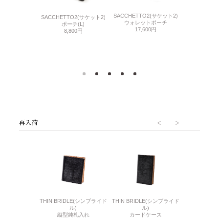
SACCHETTO2(サケット2)
F OIL GLOVE
GANZO GO
SACCHETTO2(サケット2)
ウォレットポーチ
フ オイルグロー
SU
ポーチ(L)
17,600円
ブ)
(ガンゾゴルフ
8,800円
 フェアウェイウ
ー
ッド
ヘッドカバー
400円
14,
6(リザード6)
THIN BRIDLE(シンブライド
THIN BRIDLE(シンブライド
CORDOVA
刺入れ
ル)
ル)
通しマチ
500円
縦型純札入れ
カードケース
38,