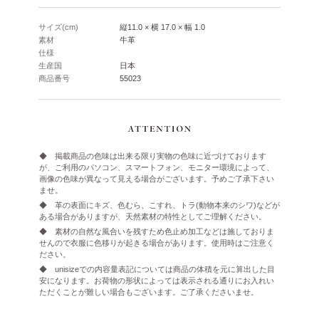
サイズ(cm)
縦11.0 × 横 17.0 × 幅 1.0
素材
牛革
仕様
生産国
日本
商品番号
55023
◆ 掲載商品の色味は出来る限り実物の色味に近づけております
が、ご利用のパソコン、スマートフォン、モニター環境によって、
画像の色味が異なって見える場合がございます。予めご了承下さい
ませ。
◆ 革の表面にキズ、色むら、こすれ、トラ(動物本来のシワ)などが
ある場合がありますが、天然素材の特性としてご理解ください。
◆ 素材の自然な風合いを残すため色止め加工などは施しておりま
せんので衣服に色移りが起きる場合があります。使用時はご注意く
ださい。
◆ unisizeでの内容量表記については商品の体積を元に算出した目
安になります。お荷物の形状によっては表示される通りにお入れい
ただくことが難しい場合もございます。ご了承くださいませ。