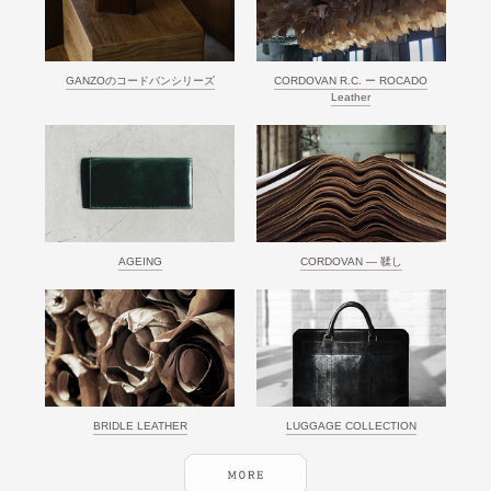
GANZOのコードバンシリーズ
CORDOVAN R.C. ー ROCADO
Leather
AGEING
CORDOVAN ― 鞣し
BRIDLE LEATHER
LUGGAGE COLLECTION