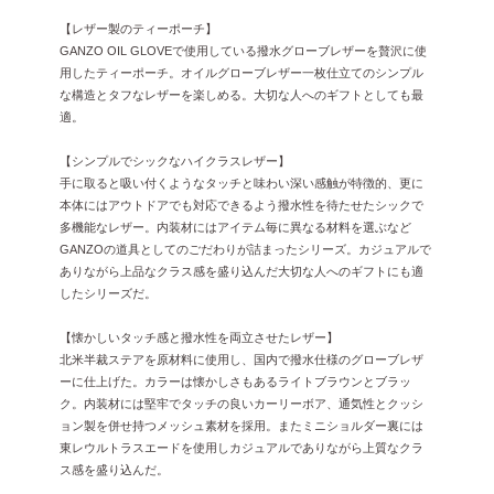
【レザー製のティーポーチ】
GANZO OIL GLOVEで使用している撥水グローブレザーを贅沢に使
用したティーポーチ。オイルグローブレザー一枚仕立てのシンプル
な構造とタフなレザーを楽しめる。大切な人へのギフトとしても最
適。
【シンプルでシックなハイクラスレザー】
手に取ると吸い付くようなタッチと味わい深い感触が特徴的、更に
本体にはアウトドアでも対応できるよう撥水性を待たせたシックで
多機能なレザー。内装材にはアイテム毎に異なる材料を選ぶなど
GANZOの道具としてのごだわりが詰まったシリーズ。カジュアルで
ありながら上品なクラス感を盛り込んだ大切な人へのギフトにも適
したシリーズだ。
【懐かしいタッチ感と撥水性を両立させたレザー】
北米半裁ステアを原材料に使用し、国内で撥水仕様のグローブレザ
ーに仕上げた。カラーは懐かしさもあるライトブラウンとブラッ
ク。内装材には堅牢でタッチの良いカーリーボア、通気性とクッシ
ョン製を併せ持つメッシュ素材を採用。またミニショルダー裏には
東レウルトラスエードを使用しカジュアルでありながら上質なクラ
ス感を盛り込んだ。