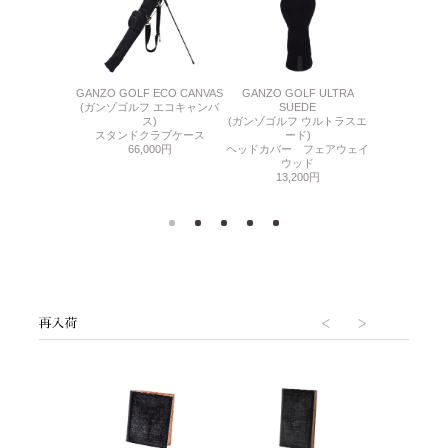
 ECO CANVAS
GANZO GOLF ECO CANVAS
GANZO GOLF ULTRA
GANZO GOLF
フ エコキャンバ
(ガンゾゴルフ エコキャンバ
SUEDE
(ガンゾゴルフ
ス)
ス)
(ガンゾゴルフ ウルトラスエ
ブ
ィバッグ
スタンドクラブケース
ード)
ヘッドカバー 
,000円
66,000円
ヘッドカバー フェアウェイ
ッ
ウッド
15,
13,200円