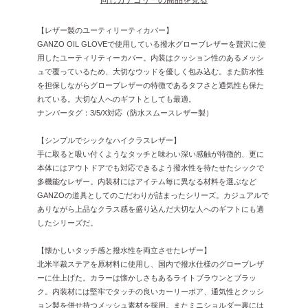
【レザー製のユーティリーティカバー】
GANZO OIL GLOVEで使用している撥水グローブレザーを贅沢に使
用したユーティリティーカバー。内装はクッション性のあるメッシ
ュで覆っているため、大切なウッドを優しく包み込む。また防水性
を担保しながらグローブレザーの特徴であるタフさと通気性も保た
れている。大切な人へのギフトとしても最適。
ナンバータグ：3/5/X対応（防水スムースレザー製）
【シンプルでシックなハイクラスレザー】
手に取ると吸い付くようなタッチと味わい深い感触が特徴的、更に
本体にはアウトドアでも対応できるよう撥水性を待たせたシックで
多機能なレザー。内装材にはアイテム毎に異なる材料を選ぶなど
GANZOの道具としてのごだわりが詰まったシリーズ。カジュアルで
ありながら上品なクラス感を盛り込んだ大切な人へのギフトにも適
したシリーズだ。
【懐かしいタッチ感と撥水性を両立させたレザー】
北米半裁ステアを原材料に使用し、国内で撥水仕様のグローブレザ
ーに仕上げた。カラーは懐かしさもあるライトブラウンとブラッ
ク。内装材には堅牢でタッチの良いカーリーボア、通気性とクッシ
ョン製を併せ持つメッシュ素材を採用。またミニショルダー裏には