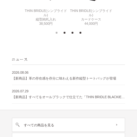
6(リザード6)
THIN BRIDLE(シンブライド
THIN BRIDLE(シンブライド
CORDOVA
刺入れ
ル)
ル)
通しマチ
500円
縦型純札入れ
カードケース
38,
38,500円
44,000円
2026.08.06
【新商品】革の存在感を存分に味わえる新作縦型トートバッグが登場
2026.07.29
【新商品】すべてをオールブラックで仕立てた「THIN BRIDLE BLACKIE 」が登場
すべての商品を見る