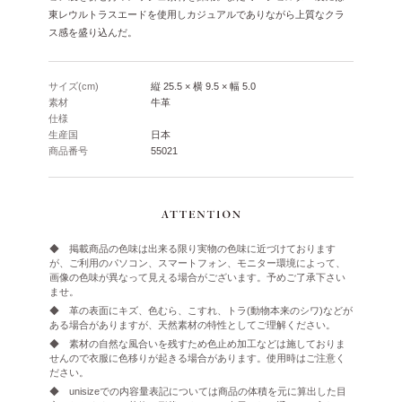
東レウルトラスエードを使用しカジュアルでありながら上質なクラ
ス感を盛り込んだ。
サイズ(cm)
縦 25.5 × 横 9.5 × 幅 5.0
素材
牛革
仕様
生産国
日本
商品番号
55021
◆ 掲載商品の色味は出来る限り実物の色味に近づけております
が、ご利用のパソコン、スマートフォン、モニター環境によって、
画像の色味が異なって見える場合がございます。予めご了承下さい
ませ。
◆ 革の表面にキズ、色むら、こすれ、トラ(動物本来のシワ)などが
ある場合がありますが、天然素材の特性としてご理解ください。
◆ 素材の自然な風合いを残すため色止め加工などは施しておりま
せんので衣服に色移りが起きる場合があります。使用時はご注意く
ださい。
◆ unisizeでの内容量表記については商品の体積を元に算出した目