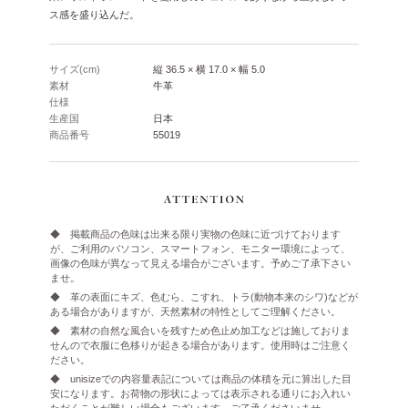
ス感を盛り込んだ。
サイズ(cm)
縦 36.5 × 横 17.0 × 幅 5.0
素材
牛革
仕様
生産国
日本
商品番号
55019
◆ 掲載商品の色味は出来る限り実物の色味に近づけております
が、ご利用のパソコン、スマートフォン、モニター環境によって、
画像の色味が異なって見える場合がございます。予めご了承下さい
ませ。
◆ 革の表面にキズ、色むら、こすれ、トラ(動物本来のシワ)などが
ある場合がありますが、天然素材の特性としてご理解ください。
◆ 素材の自然な風合いを残すため色止め加工などは施しておりま
せんので衣服に色移りが起きる場合があります。使用時はご注意く
ださい。
◆ unisizeでの内容量表記については商品の体積を元に算出した目
安になります。お荷物の形状によっては表示される通りにお入れい
ただくことが難しい場合もございます。ご了承くださいませ。