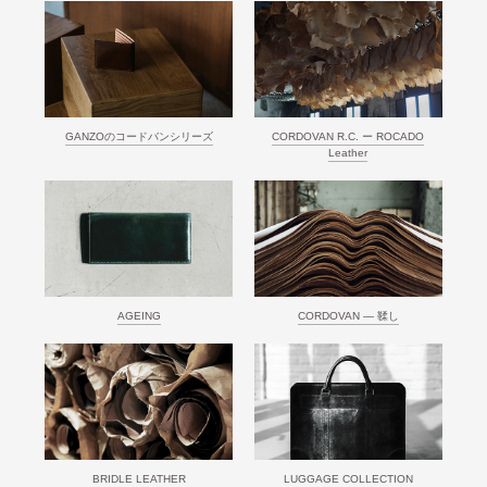
GANZOのコードバンシリーズ
CORDOVAN R.C. ー ROCADO
Leather
AGEING
CORDOVAN ― 鞣し
BRIDLE LEATHER
LUGGAGE COLLECTION