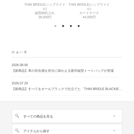
6(リザード6)
THIN BRIDLE(シンブライド
THIN BRIDLE(シンブライド
CORDOVA
刺入れ
ル)
ル)
通しマチ
500円
縦型純札入れ
カードケース
38,
38,500円
44,000円
2026.08.06
【新商品】革の存在感を存分に味わえる新作縦型トートバッグが登場
2026.07.29
【新商品】すべてをオールブラックで仕立てた「THIN BRIDLE BLACKIE 」が登場
すべての商品を見る
アイテムから探す