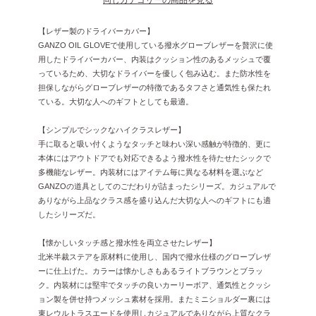
【レザー製のドライバーカバー】
GANZO OIL GLOVEで使用している撥水グローブレザーを贅沢に使
用したドライバーカバー、内装はクッション性のあるメッシュで覆
っているため、大切なドライバーを優しく包み込む。また防水性を
担保しながらグローブレザーの特徴であるタフさと通気性も保たれ
ている。大切な人へのギフトとしても最適。
【シンプルでシックなハイクラスレザー】
手に取ると吸い付くようなタッチと味わい深い感触が特徴的、更に
本体にはアウトドアでも対応できるよう撥水性を待たせたシックで
多機能なレザー。内装材にはアイテム毎に異なる材料を選ぶなど
GANZOの道具としてのごだわりが詰まったシリーズ。カジュアルで
ありながら上品なクラス感を盛り込んだ大切な人へのギフトにも適
したシリーズだ。
【懐かしいタッチ感と撥水性を両立させたレザー】
北米半裁ステアを原材料に使用し、国内で撥水仕様のグローブレザ
ーに仕上げた。カラーは懐かしさもあるライトブラウンとブラッ
ク。内装材には堅牢でタッチの良いカーリーボア、通気性とクッシ
ョン製を併せ持つメッシュ素材を採用。またミニショルダー裏には
東レウルトラスエードを使用しカジュアルでありながら上質なクラ