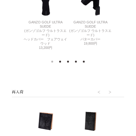
 ECO CANVAS
GANZO GOLF ULTRA
GANZO GOLF ULTRA
GANZO GOLF
フ エコキャンバ
SUEDE
SUEDE
(ガンゾゴルフ
ス)
(ガンゾゴルフ ウルトラスエ
(ガンゾゴルフ ウルトラスエ
ブ
ィバッグ
ード)
ード)
パターカ
,000円
ヘッドカバー フェアウェイ
パターカバー
22,
ウッド
19,800円
13,200円