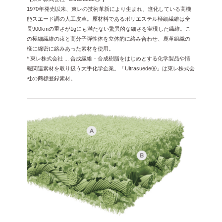
1970年発売以来、東レの技術革新により生まれ、進化している高機
能スエード調の人工皮革。原材料であるポリエステル極細繊維は全
長900kmの重さが1gにも満たない驚異的な細さを実現した繊維。こ
の極細繊維の束と高分子弾性体を立体的に絡み合わせ、鹿革組織の
様に綿密に絡みあった素材を使用。
* 東レ株式会社 ... 合成繊維・合成樹脂をはじめとする化学製品や情
報関連素材を取り扱う大手化学企業。「UltrasuedeⓇ」は東レ株式会
社の商標登録素材。