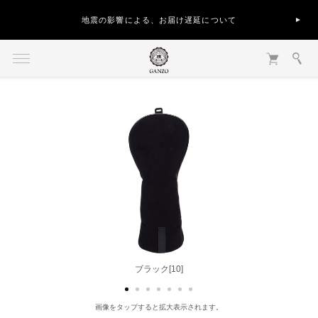
地震の影響による、お届け遅延について
ブラック[10]
グレー[20]
画像をタップすると拡大表示されます。