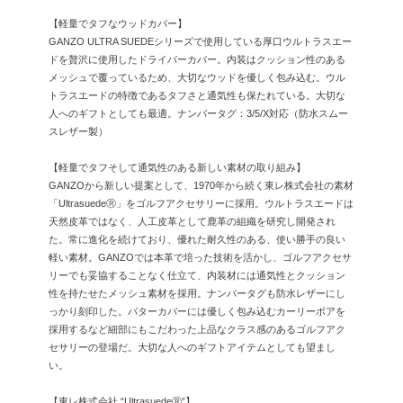
【軽量でタフなウッドカバー】
GANZO ULTRA SUEDEシリーズで使用している厚口ウルトラスエー
ドを贅沢に使用したドライバーカバー。内装はクッション性のある
メッシュで覆っているため、大切なウッドを優しく包み込む。ウル
トラスエードの特徴であるタフさと通気性も保たれている。大切な
人へのギフトとしても最適。ナンバータグ：3/5/X対応（防水スムー
スレザー製）
【軽量でタフそして通気性のある新しい素材の取り組み】
GANZOから新しい提案として、1970年から続く東レ株式会社の素材
「UltrasuedeⓇ」をゴルフアクセサリーに採用。ウルトラスエードは
天然皮革ではなく、人工皮革として鹿革の組織を研究し開発され
た。常に進化を続けており、優れた耐久性のある、使い勝手の良い
軽い素材。GANZOでは本革で培った技術を活かし、ゴルフアクセサ
リーでも妥協することなく仕立て、内装材には通気性とクッション
性を持たせたメッシュ素材を採用。ナンバータグも防水レザーにし
っかり刻印した。パターカバーには優しく包み込むカーリーボアを
採用するなど細部にもこだわった上品なクラス感のあるゴルフアク
セサリーの登場だ。大切な人へのギフトアイテムとしても望まし
い。
【東レ株式会社 “UltrasuedeⓇ”】