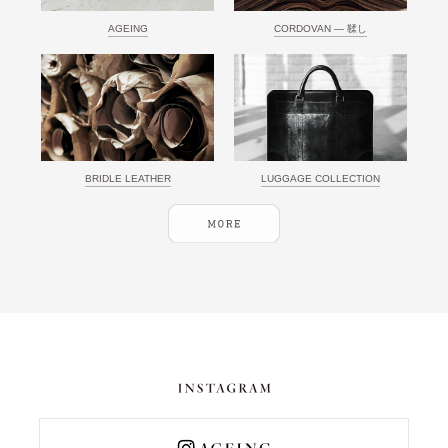
AGEING
CORDOVAN ― 鞣し
BRIDLE LEATHER
LUGGAGE COLLECTION