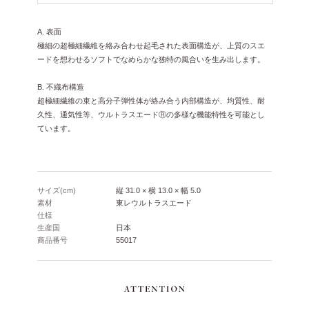
A. 表面
極細の超極細繊維を絡み合わせ起毛された表面構造が、上質のスエ
ードを想わせるソフトでなめらかな独特の風合いを生み出します。
B. 不織布構造
超極細繊維の束と高分子弾性体が絡み合う内部構造が、均質性、耐
久性、通気性等、ウルトラスエードⓇの多様な機能特性を可能とし
ています。
サイズ(cm)
縦 31.0 × 横 13.0 × 幅 5.0
素材
東レウルトラスエード
仕様
生産国
日本
商品番号
55017