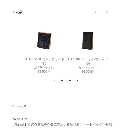
6(リザード6)
THIN BRIDLE(シンブライド
THIN BRIDLE(シンブライド
CORDOVA
刺入れ
ル)
ル)
通しマチ
500円
縦型純札入れ
カードケース
38,
38,500円
44,000円
2026.08.06
【新商品】革の存在感を存分に味わえる新作縦型トートバッグが登場