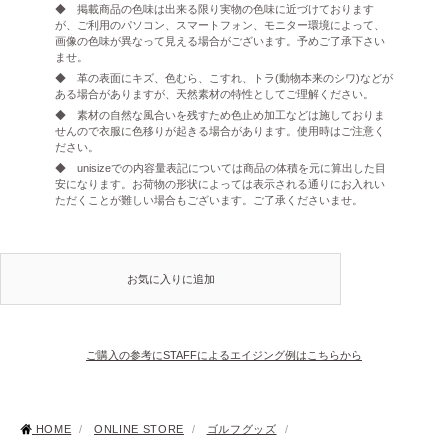
◆ 掲載商品の色味は出来る限り実物の色味に近づけております
が、ご利用のパソコン、スマートフォン、モニター環境によって、
画像の色味が異なって見える場合がございます。予めご了承下さい
ませ。
◆ 革の表面にキズ、色むら、こすれ、トラ(動物本来のシワ)などが
ある場合がありますが、天然素材の特性としてご理解ください。
◆ 素材の自然な風合いを残すため色止め加工などは施しておりま
せんので衣服に色移りが起きる場合があります。使用時はご注意く
ださい。
◆ unisizeでの内容量表記については商品の体積を元に算出した目
安になります。お荷物の形状によっては表示される通りにお入れい
ただくことが難しい場合もございます。ご了承くださいませ。
お気に入りに追加
ご購入の参考にSTAFFによるエイジング例はこちらから
HOME
/
ONLINE STORE
/
ゴルフグッズ
/