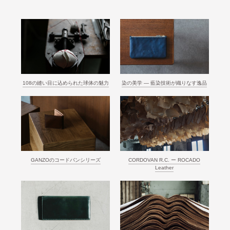
108の縫い目に込められた球体の魅力
染の美学 ― 藍染技術が織りなす逸品
GANZOのコードバンシリーズ
CORDOVAN R.C. ー ROCADO
Leather