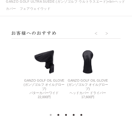
GANZO GOLF ULTRA SUEDE (ガンゾゴルフ ウルトラスエード)<br>ヘッド
カバー フェアウェイウッド
F OIL GLOVE
GANZO GOLF OIL GLOVE
GANZO GOLF OIL GLOVE
GANZO GO
フ オイルグロー
(ガンゾゴルフ オイルグロー
(ガンゾゴルフ オイルグロー
SU
ブ)
ブ)
ブ)
(ガンゾゴルフ
 ユーティリテ
パターカバーワイド
ヘッドカバー ドライバー
ー
ィ
22,000円
17,600円
パター
300円
19,