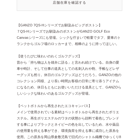
店舗在庫を確認する
【GANZO 7QS-Hシリーズでお馴染みビッグボストン】
７QS-Hシリーズでお馴染みのボストンがGANZO GOLF Eco
Canvasシリーズにも登場。シックな佇まいで軽量でタフ、愛車のト
ランクからゴルフ場のロッカーまで、相棒のように持ってほしい。
【使うたびに味わいのわくゴルフグッズ】
昔から「持ち物は人を雄弁に語る」と言われ続けている。自身の愛
車や時計、そして仕事の道具としての名刺入れや鞄、手帳などレザ
ーグッズも然り。休日のゴルフグッズはどうだろう。GANZOの他の
コレクション同様、より長い時間お客様の日常に寄り添うアイテム
になるため、休日もともにお使いいただける道具として、GANZOら
しいシックな味わいのあるゴルフグッズが登場。
【ペットボトルから再生されたエコキャンバス】
メインで使用されている素材はペットボトルから再生されたポリエ
ステル。再生ポリエステルのワタの状態から顔料で着色しブレンド
する事によりブラックとネイビーの色を出しているため、水や薬品
の使用量を抑える事ができ、環境負荷を抑える事に成功した原糸を
使用。この原糸を岡山県倉敷児島で旧式のシャトル織機でゆっくり8