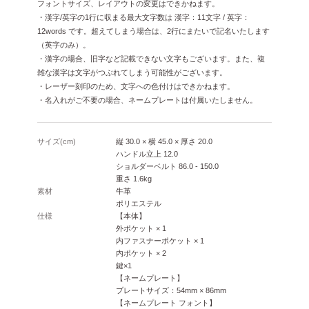
フォントサイズ、レイアウトの変更はできかねます。
・漢字/英字の1行に収まる最大文字数は 漢字：11文字 / 英字：
12words です。超えてしまう場合は、2行にまたいで記名いたします
（英字のみ）。
・漢字の場合、旧字など記載できない文字もございます。また、複
雑な漢字は文字がつぶれてしまう可能性がございます。
・レーザー刻印のため、文字への色付けはできかねます。
・名入れがご不要の場合、ネームプレートは付属いたしません。
サイズ(cm)
縦 30.0 × 横 45.0 × 厚さ 20.0
ハンドル立上 12.0
ショルダーベルト 86.0 - 150.0
重さ 1.6kg
素材
牛革
ポリエステル
仕様
【本体】
外ポケット × 1
内ファスナーポケット × 1
内ポケット × 2
鍵×1
【ネームプレート】
プレートサイズ：54mm × 86mm
【ネームプレート フォント】