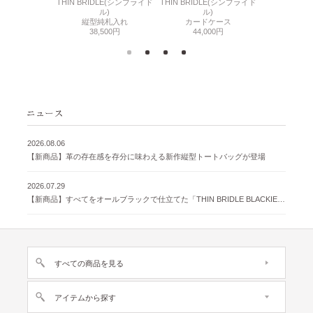
6(リザード6)
THIN BRIDLE(シンブライド
THIN BRIDLE(シンブライド
CORDOVA
刺入れ
ル)
ル)
通しマチ
500円
縦型純札入れ
カードケース
38,
38,500円
44,000円
2026.08.06
【新商品】革の存在感を存分に味わえる新作縦型トートバッグが登場
2026.07.29
【新商品】すべてをオールブラックで仕立てた「THIN BRIDLE BLACKIE 」が登場
すべての商品を見る
アイテムから探す