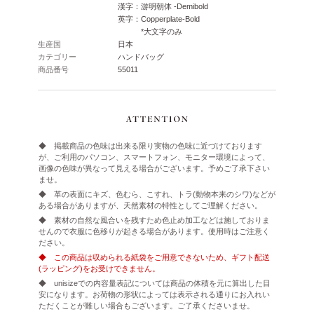
漢字：游明朝体 -Demibold
英字：Copperplate-Bold
*大文字のみ
生産国
日本
カテゴリー
ハンドバッグ
商品番号
55011
◆ 掲載商品の色味は出来る限り実物の色味に近づけております
が、ご利用のパソコン、スマートフォン、モニター環境によって、
画像の色味が異なって見える場合がございます。予めご了承下さい
ませ。
◆ 革の表面にキズ、色むら、こすれ、トラ(動物本来のシワ)などが
ある場合がありますが、天然素材の特性としてご理解ください。
◆ 素材の自然な風合いを残すため色止め加工などは施しておりま
せんので衣服に色移りが起きる場合があります。使用時はご注意く
ださい。
◆ この商品は収められる紙袋をご用意できないため、ギフト配送
(ラッピング)をお受けできません。
◆ unisizeでの内容量表記については商品の体積を元に算出した目
安になります。お荷物の形状によっては表示される通りにお入れい
ただくことが難しい場合もございます。ご了承くださいませ。