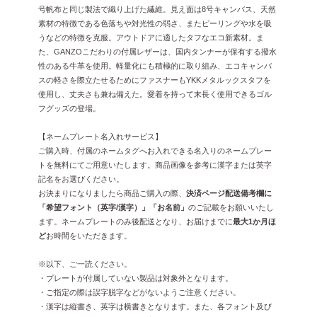
号帆布と同じ製法で織り上げた繊維。見え面は8号キャンバス、天然
素材の特徴である色落ちや対光性の弱さ、またピーリングや水を吸
うなどの特徴を克服。アウトドアに適したタフなエコ新素材。ま
た、GANZOこだわりの付属レザーは、国内タンナーが保有する撥水
性のある牛革を使用。軽量化にも積極的に取り組み、エコキャンバ
スの軽さを際立たせるためにファスナーもYKKメタルックスタフを
使用し、丈夫さも兼ね備えた。愛着を持って末長く使用できるゴル
フグッズの登場。
【ネームプレート名入れサービス】
ご購入時、付属のネームタグへお入れできる名入りのネームプレー
トを無料にてご用意いたします。商品画像を参考に漢字または英字
記名をお選びください。
お決まりになりましたら商品ご購入の際、
決済ページ配送備考欄に
「希望フォント（英字/漢字）」「お名前」
のご記載をお願いいたし
ます。ネームプレートのみ後配送となり、お届けまでに
最大1か月ほ
ど
お時間をいただきます。
※以下、ご一読ください。
・プレートが付属していない製品は対象外となります。
・ご指定の際は誤字脱字などがないようご注意ください。
・漢字は縦書き、英字は横書きとなります。また、各フォント及び