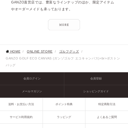
GANZO直営店では、豊富なラインナップのほか、限定アイテム
やオーダーメイドも承っております。
HOME
/
ONLINE STORE
/
ゴルフグッズ
/
GANZO GOLF ECO CANVAS (ガンゾゴルフ エコキャンバス)<br>ボストン
バッグ
会員ログイン
会員登録
メールマガジン
ショッピングガイド
送料・お支払い方法
ポイント特典
特定商取引法
サービス利用規約
ラッピング
よくあるご質問