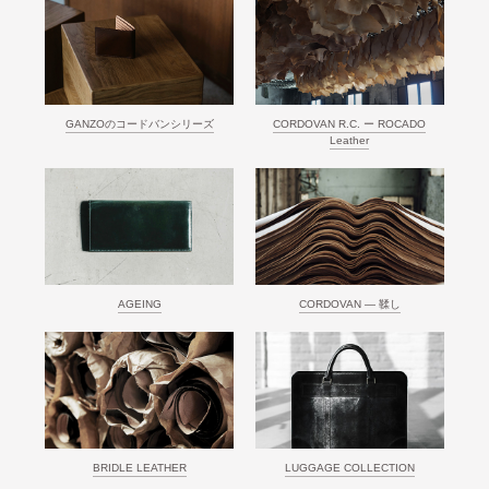
GANZOのコードバンシリーズ
CORDOVAN R.C. ー ROCADO
Leather
AGEING
CORDOVAN ― 鞣し
BRIDLE LEATHER
LUGGAGE COLLECTION