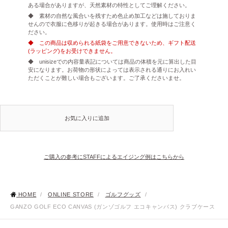
ある場合がありますが、天然素材の特性としてご理解ください。
◆ 素材の自然な風合いを残すため色止め加工などは施しておりま
せんので衣服に色移りが起きる場合があります。使用時はご注意く
ださい。
◆ この商品は収められる紙袋をご用意できないため、ギフト配送
(ラッピング)をお受けできません。
◆ unisizeでの内容量表記については商品の体積を元に算出した目
安になります。お荷物の形状によっては表示される通りにお入れい
ただくことが難しい場合もございます。ご了承くださいませ。
お気に入りに追加
ご購入の参考にSTAFFによるエイジング例はこちらから
HOME
/
ONLINE STORE
/
ゴルフグッズ
/
GANZO GOLF ECO CANVAS (ガンゾゴルフ エコキャンバス) クラブケース