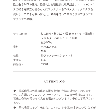
性のある牛革を使用。軽量化にも積極的に取り組み、エコキャンバ
スの軽さを際立たせるためにファスナーもYKKメタルックスタフを
使用し、丈夫さも兼ね備えた。愛着を持って末長く使用できるゴル
フグッズの登場。
サイズ(cm)
縦 118.0 × 横 32.0 × 幅 16.0（ヘッド収納部）
ショルダーベルト70.0～113.0
重さ900g
素材
ポリエステル
牛革
仕様
外ファスナーポケット × 1
生産国
日本
商品番号
55001
◆ 掲載商品の色味は出来る限り実物の色味に近づけております
が、ご利用のパソコン、スマートフォン、モニター環境によって、
画像の色味が異なって見える場合がございます。予めご了承下さい
ませ。
◆ 革の表面にキズ、色むら、こすれ、トラ(動物本来のシワ)などが