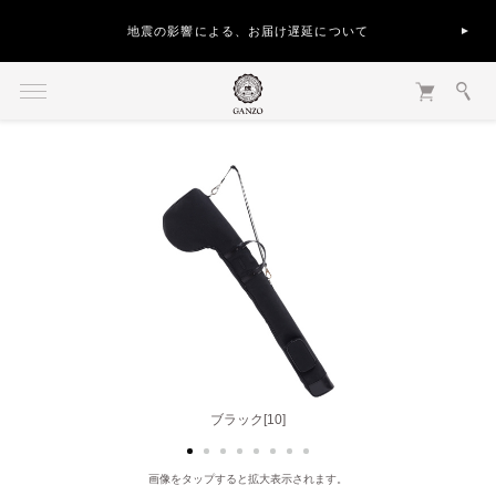
地震の影響による、お届け遅延について
ブラック[10]
ネイビー[86]
画像をタップすると拡大表示されます。