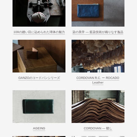
108の縫い目に込められた球体の魅力
染の美学 ― 藍染技術が織りなす逸品
GANZOのコードバンシリーズ
CORDOVAN R.C. ー ROCADO
Leather
AGEING
CORDOVAN ― 鞣し