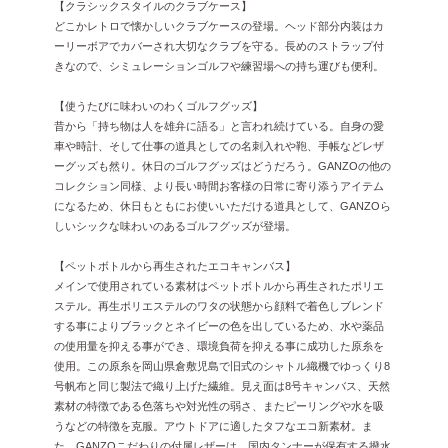
【クラシックスタイルのクラブケース】
どこかレトロで懐かしいクラブケースの登場。ヘッド部分内装はカ
ーリーボアでカバーされ大切なクラブを守る。長めのストラップ付
きなので、シミュレーションゴルフや練習場への持ち運びも便利。
【使うたびに味わいのわくゴルフグッズ】
昔から「持ち物は人を雄弁に語る」と言われ続けている。自身の愛
車や時計、そして仕事の道具としての名刺入れや鞄、手帳などレザ
ーグッズも然り。休日のゴルフグッズはどうだろう。GANZOの他の
コレクション同様、より長い時間お客様の日常に寄り添うアイテム
になるため、休日もともにお使いいただける道具として、GANZOら
しいシックな味わいのあるゴルフグッズが登場。
【ペットボトルから再生されたエコキャンバス】
メインで使用されている素材はペットボトルから再生されたポリエ
ステル。再生ポリエステルのワタの状態から顔料で着色しブレンド
する事によりブラックとネイビーの色を出しているため、水や薬品
の使用量を抑える事ができ、環境負荷を抑える事に成功した原糸を
使用。この原糸を岡山県倉敷児島で旧式のシャトル織機でゆっくり8
号帆布と同じ製法で織り上げた繊維。見え面は8号キャンバス、天然
素材の特徴である色落ちや対光性の弱さ、またピーリングや水を吸
うなどの特徴を克服。アウトドアに適したタフなエコ新素材。ま
た、GANZOこだわりの付属レザーは、国内タンナーが保有する撥水