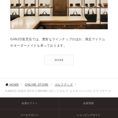
GANZO直営店では、豊富なラインナップのほか、限定アイテム
やオーダーメイドも承っております。
HOME
/
ONLINE STORE
/
ゴルフグッズ
/
GANZO GOLF ECO CANVAS (ガンゾゴルフ エコキャンバス) クラブケース
会員ログイン
会員登録
メールマガジン
ショッピングガイド