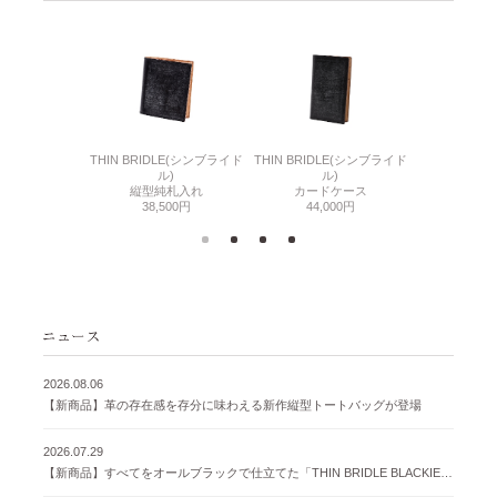
6(リザード6)
THIN BRIDLE(シンブライド
THIN BRIDLE(シンブライド
CORDOVA
刺入れ
ル)
ル)
通しマチ
500円
縦型純札入れ
カードケース
38,
38,500円
44,000円
2026.08.06
【新商品】革の存在感を存分に味わえる新作縦型トートバッグが登場
2026.07.29
【新商品】すべてをオールブラックで仕立てた「THIN BRIDLE BLACKIE 」が登場