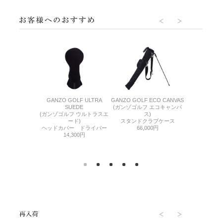
F OIL GLOVE
GANZO GOLF ULTRA
GANZO GOLF ECO CANVAS
GANZO GOLF
フ オイルグロー
SUEDE
(ガンゾゴルフ エコキャンバ
(ガンゾゴルフ
ブ)
(ガンゾゴルフ ウルトラスエ
ス)
ブ
バーワイド
ード)
スタンドクラブケース
パター
000円
ヘッドカバー ドライバー
66,000円
22,
14,300円