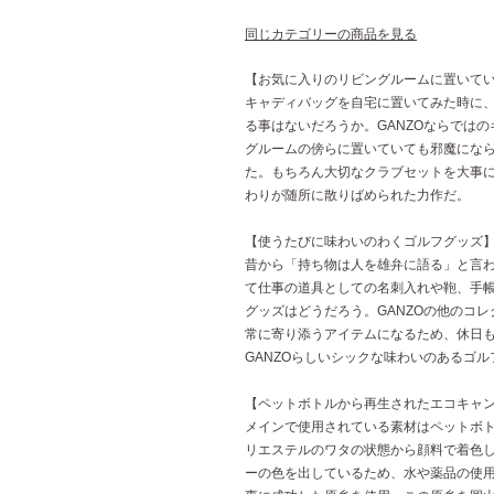
同じカテゴリーの商品を見る
【お気に入りのリビングルームに置いて
キャディバッグを自宅に置いてみた時に
る事はないだろうか。GANZOならでは
グルームの傍らに置いていても邪魔にな
た。もちろん大切なクラブセットを大事に
わりが随所に散りばめられた力作だ。
【使うたびに味わいのわくゴルフグッズ
昔から「持ち物は人を雄弁に語る」と言
て仕事の道具としての名刺入れや鞄、手
グッズはどうだろう。GANZOの他のコ
常に寄り添うアイテムになるため、休日
GANZOらしいシックな味わいのあるゴ
【ペットボトルから再生されたエコキャ
メインで使用されている素材はペットボ
リエステルのワタの状態から顔料で着色
ーの色を出しているため、水や薬品の使