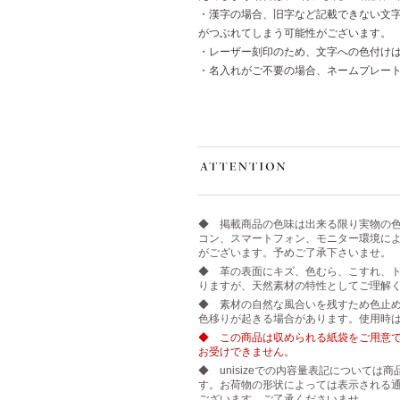
・漢字の場合、旧字など記載できない文
がつぶれてしまう可能性がございます。
・レーザー刻印のため、文字への色付け
・名入れがご不要の場合、ネームプレー
◆ 掲載商品の色味は出来る限り実物の
コン、スマートフォン、モニター環境に
がございます。予めご了承下さいませ。
◆ 革の表面にキズ、色むら、こすれ、ト
りますが、天然素材の特性としてご理解
◆ 素材の自然な風合いを残すため色止
色移りが起きる場合があります。使用時
◆ この商品は収められる紙袋をご用意で
お受けできません。
◆ unisizeでの内容量表記について
す。お荷物の形状によっては表示される
ございます。ご了承くださいませ。