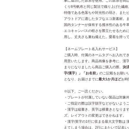
事に成功した原糸を使用。この原糸を岡
くり8号帆布と同じ製法で織り上げた繊維
特徴である色落ちや対光性の弱さ、また
アウトドアに適したタフなエコ新素材。ま
国内タンナーが保有する撥水性のある牛
エコキャンバスの軽さを際立たせるために
用し、丈夫さも兼ね備えた。愛着を持っ
【ネームプレート名入れサービス】
ご購入時、付属のネームタグへお入れで
用意いたします。商品画像を参考に、漢
まりになりましたら商品ご購入の際、
決
字/漢字）」「お名前」
のご記載をお願い
となり、お届けまでに
最大1か月ほど
お時
※以下、ご一読ください。
・プレートが付属していない製品は対象
・ご指定の際は誤字脱字などがないよう
・漢字は縦書き、英字は横書きとなりま
ズ、レイアウトの変更はできかねます。
・漢字/英字の1行に収まる最大文字数は 漢字：
えてしまう場合は、2行にまたいで記名い