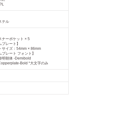
?L
ステル
】
ナーポケット × 5
ムプレート】
サイズ：54mm × 86mm
ムプレート フォント】
明朝体 -Demibold
pperplate-Bold *大文字のみ