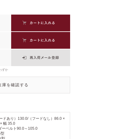
わずか
在庫を確認する
ードあり）130.0/（フードなし）86.0 ×
 × 幅 35.0
ーベルト90.0～105.0
5型
分割