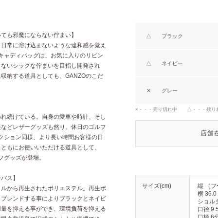
いても邪魔にならない佇まい】
△
ブラック
、日常に溶け込まないような違和感を覚え
のキャディバッグは、お気に入りのリビン
△
ネイビー
らないシックな佇まいを目指し開発され
収納する道具としても、GANZOのこだ
✕
グレー
】
×・・・売り切れ中 △・・・残り
われ続けている。自身の愛車や時計、そし
帳などレザーグッズも然り。休日のゴルフ
店舗
レクション同様、より長い時間お客様の日
もともにお使いいただける道具として、
ルフグッズが登場。
ンバス】
サイズ(cm)
縦 （フ
トルから再生されたポリエステル。再生ポ
横 36.0
しブレンドする事によりブラックとネイビ
ショルダ
用量を抑える事ができ、環境負荷を抑える
口径 9.
口枠 6