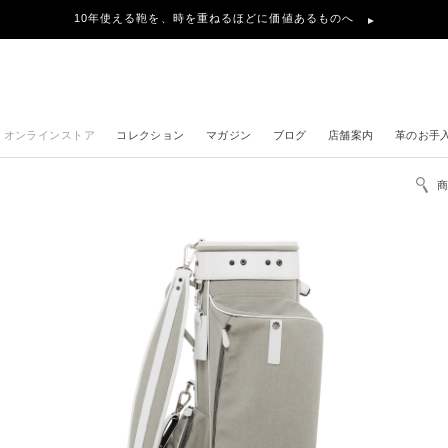
10年使える鞄を、時を重ねるほどに価値あるものへ
オンラインストア
コレクション
マガジン
ブログ
店舗案内
革のお手