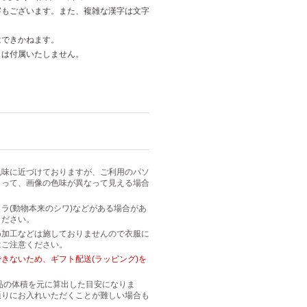
字もございます。また、複雑な漢字は文字
はできかねます。
トは付属いたしません。
色味に近づけておりますが、ご利用のパソ
よって、画像の色味が異なって見える場合
ラ(動物本来のシワ)などがある場合があ
ください。
め加工などは施しておりませんので衣服に
はご注意ください。
きないため、ギフト配送(ラッピング)を
は商品の体積を元に算出した目安になりま
通りにお入れいただくことが難しい場合も