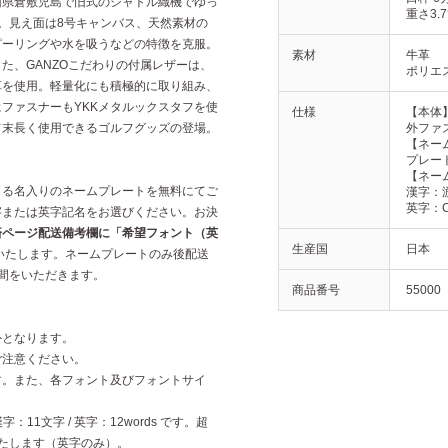
山県倉敷児島で旧式のシャトル織機でゆっ
重さ3.7
。見え面は8号キャンバス、天然素材の
ピーリングや水を吸うなどの特徴を克服。
素材
牛革
た、GANZOこだわりの付属レザーは、
ポリエ
革を使用。軽量化にも積極的に取り組み、
ファスナーもYKKメタルックスタフを使
仕様
【本体
て末長く使用できるゴルフグッズの登場。
外ファス
【ネー
プレート
【ネー
きる名入りのネームプレートを無料にてご
漢字：游
英字：Co
字または英字記名をお選びください。お決
済ページ配送備考欄に「希望フォント（英
生産国
日本
いたします。ネームプレートのみ後配送
間をいただきます。
商品番号
55000
外となります。
ご注意ください。
す。また、各フォント及びフォントサイ
11文字 / 英字：12words です。超
たします（英字のみ）。