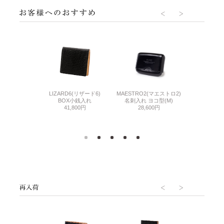
LIZARD6(リザード6)
BABY CAL
2(マエストロ2)
MAESTRO2(マエストロ2)
BOX小銭入れ
BOX
ペンケース
名刺入れ ヨコ型(M)
41,800円
25,
600円
28,600円