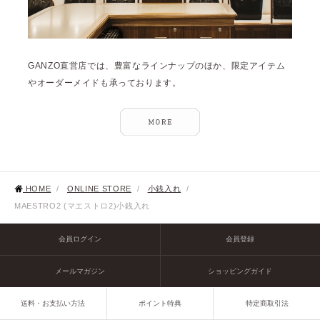
GANZO直営店では、豊富なラインナップのほか、限定アイテム
やオーダーメイドも承っております。
HOME
/
ONLINE STORE
/
小銭入れ
/
MAESTRO2 (マエストロ2)小銭入れ
会員ログイン
会員登録
メールマガジン
ショッピングガイド
送料・お支払い方法
ポイント特典
特定商取引法