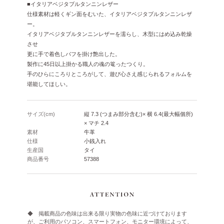
■イタリアベジタブルタンニンレザー
仕様素材は軽くギン面をむいた、イタリアベジタブルタンニンレザ
ー。
イタリアベジタブルタンニンレザーを濡らし、木型にはめ込み乾燥
させ
更に手で着色しバフを掛け艶出した。
製作に45日以上掛かる職人の魂の篭ったつくり。
手のひらにころりところがして、遊び心さえ感じられるフォルムを
堪能してほしい。
サイズ(cm)
縦 7.3 (つまみ部分含む)× 横 6.4(最大幅個所)
× マチ 2.4
素材
牛革
仕様
小銭入れ
生産国
タイ
商品番号
57388
◆ 掲載商品の色味は出来る限り実物の色味に近づけております
が、ご利用のパソコン、スマートフォン、モニター環境によって、