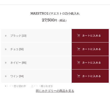
MAESTRO2
(マエストロ2)小銭入れ
27,500
円（税込）
○
ブラック [10]
○
チョコ [56]
○
ネイビー [86]
○
ワイン [94]
×・・・売り切れ中 △・・・残りわずか
同じカテゴリーの商品を見る