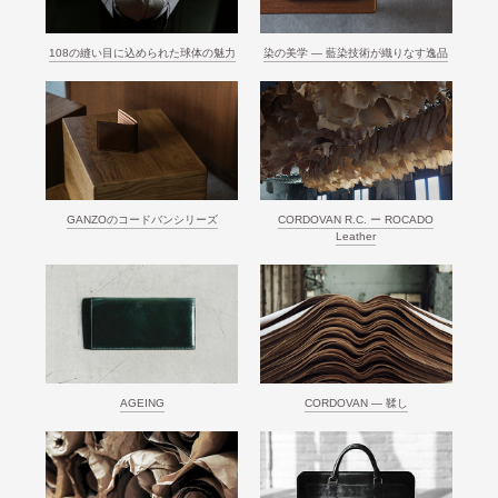
108の縫い目に込められた球体の魅力
染の美学 ― 藍染技術が織りなす逸品
GANZOのコードバンシリーズ
CORDOVAN R.C. ー ROCADO
Leather
AGEING
CORDOVAN ― 鞣し