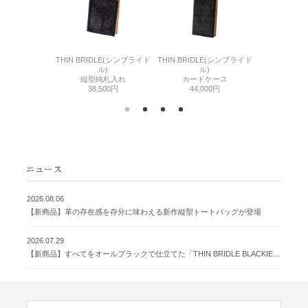
6(リザード6)
THIN BRIDLE(シンブライド
THIN BRIDLE(シンブライド
CORDOVA
刺入れ
ル)
ル)
通しマチ
500円
縦型純札入れ
カードケース
38,
38,500円
44,000円
2026.08.06
【新商品】革の存在感を存分に味わえる新作縦型トートバッグが登場
2026.07.29
【新商品】すべてをオールブラックで仕立てた「THIN BRIDLE BLACKIE 」が登場