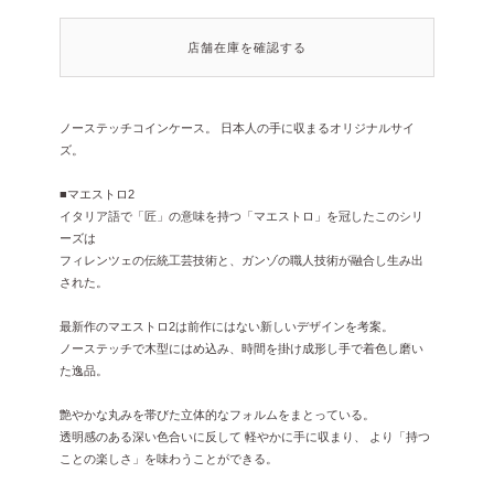
店舗在庫を確認する
ノーステッチコインケース。
日本人の手に収まるオリジナルサイ
ズ。
■マエストロ2
イタリア語で「匠」の意味を持つ「マエストロ」を冠したこのシリ
ーズは
フィレンツェの伝統工芸技術と、ガンゾの職人技術が融合し生み出
された。
最新作のマエストロ2は前作にはない新しいデザインを考案。
ノーステッチで木型にはめ込み、時間を掛け成形し手で着色し磨い
た逸品。
艶やかな丸みを帯びた立体的なフォルムをまとっている。
透明感のある深い色合いに反して 軽やかに手に収まり、
より「持つ
ことの楽しさ」を味わうことができる。