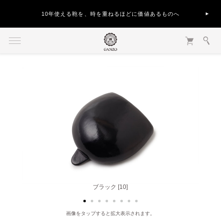
10年使える鞄を、時を重ねるほどに価値あるものへ
ブラック [10]
チョコ [56]
画像をタップすると拡大表示されます。