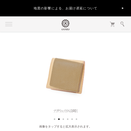
地震の影響による、お届け遅延について
ナチュラル [40]
ブラック [10]
画像をタップすると拡大表示されます。