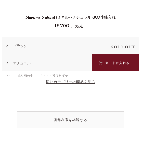
Minerva Natural
(ミネルバナチュラル)BOX小銭入れ
18,700
円（税込）
✕
ブラック
○
ナチュラル
×・・・売り切れ中 △・・・残りわずか
同じカテゴリーの商品を見る
店舗在庫を確認する