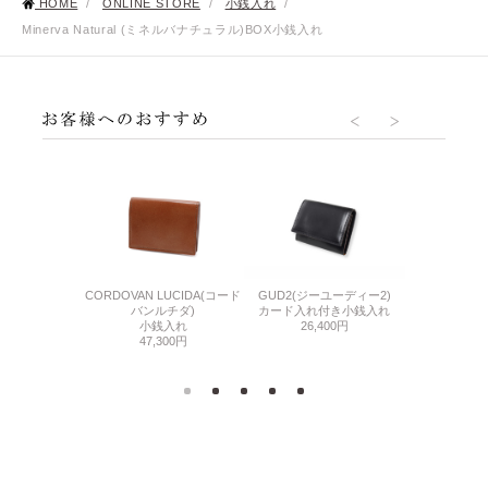
HOME
/
ONLINE STORE
/
小銭入れ
/
Minerva Natural (ミネルバナチュラル)BOX小銭入れ
BABY CAL
ATURAL(ミネルバ
CORDOVAN LUCIDA(コード
GUD2(ジーユーディー2)
BOX
ュラル)
バンルチダ)
カード入れ付き小銭入れ
25,
Pパース
小銭入れ
26,400円
600円
47,300円