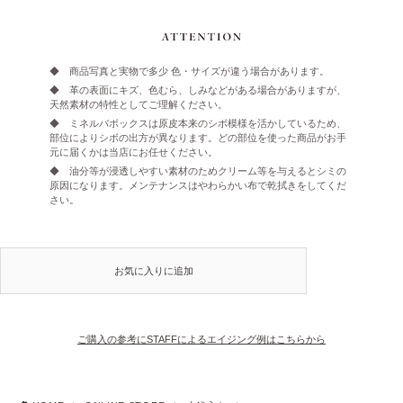
◆ 商品写真と実物で多少 色・サイズが違う場合があります。
◆ 革の表面にキズ、色むら、しみなどがある場合がありますが、
天然素材の特性としてご理解ください。
◆ ミネルバボックスは原皮本来のシボ模様を活かしているため、
部位によりシボの出方が異なります。どの部位を使った商品がお手
元に届くかは当店にお任せください。
◆ 油分等が浸透しやすい素材のためクリーム等を与えるとシミの
原因になります。メンテナンスはやわらかい布で乾拭きをしてくだ
さい。
お気に入りに追加
ご購入の参考にSTAFFによるエイジング例はこちらから