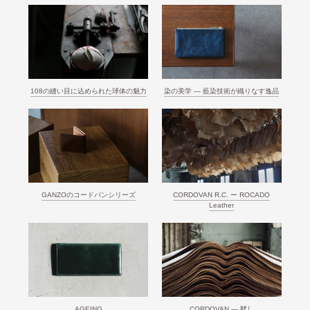
108の縫い目に込められた球体の魅力
染の美学 ― 藍染技術が織りなす逸品
GANZOのコードバンシリーズ
CORDOVAN R.C. ー ROCADO
Leather
AGEING
CORDOVAN ― 鞣し