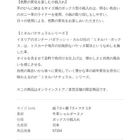
【色艶の変化を楽しむ小銭入れ】
手のひらに納まるサイズ感のボックス型小銭入れは、明るい色合い
のポニー革のライナーを使用。小銭の取り回しもしやすい。
日々の使用による、色艶の変化をお楽しみいただきたい。
【ミネルバナチュラルシリーズ 】
イタリアのタンナー バダラッシィ・カルロ社の「ミネルバ・ボック
ス」は、トスカーナ地方の伝統的なバケッタ製法というなめしを施
した革。
オイルを含ませて染料で色付ける仕上げは、懐かしさと自然の風合
いを感じさせる。
自然の風合いから徐々に変化していく豊かな革の経年変化を存分に
味わえるのが「ミネルバナチュラル」シリーズ。
※この商品はオンラインストア／直営店舗の限定商品です。
サイズ (cm)
縦 7.0 × 横 7.5 × マチ 1.8
素材
牛革ショルダーヌメ
仕様
ボックス小銭入れ
生産国
日本
商品画像
57154