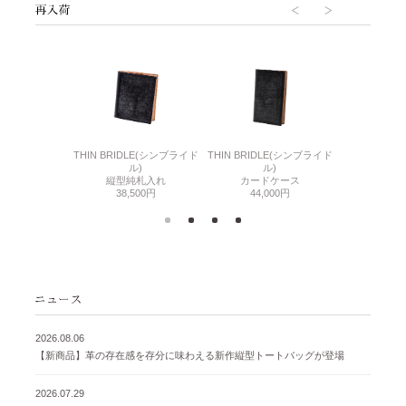
6(リザード6)
THIN BRIDLE(シンブライド
THIN BRIDLE(シンブライド
CORDOVA
刺入れ
ル)
ル)
通しマチ
500円
縦型純札入れ
カードケース
38,
38,500円
44,000円
2026.08.06
【新商品】革の存在感を存分に味わえる新作縦型トートバッグが登場
2026.07.29