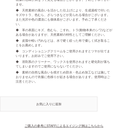
ませ。
◆ 天然素材の風合いを活かした仕上げにより、生成過程で付いた
キズやトラ、色むら、ざらつきなどが見られる場合がございます。
また光沢や色の濃淡にも個体差がございます。予めご了承くださ
い。
◆ 革の表面にキズ、色むら、こすれ、トラ(動物本来のシワ)などが
ある場合がありますが、天然素材の特性としてご理解ください。
◆ 皮脂や軽い汚れなどは、水で硬く絞った布で優しく拭き取るこ
とをお薦めします。
◆ コンディショニングクリームをご使用されますとツヤが出てま
いります。お好みでご使用下さい。
◆ 溶剤系のクリーナー、ワックスを使用されますと硬化剤が落ち
てしまいますのでご使用にならないでください。
◆ 素材の自然な風合いを残すため防水・色止め加工などは施して
おりませんので衣服に色移りが起きる場合があります。使用時はご
注意ください。
お気に入りに追加
ご購入の参考にSTAFFによるエイジング例はこちらから