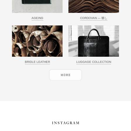
AGEING
CORDOVAN ― 鞣し
BRIDLE LEATHER
LUGGAGE COLLECTION