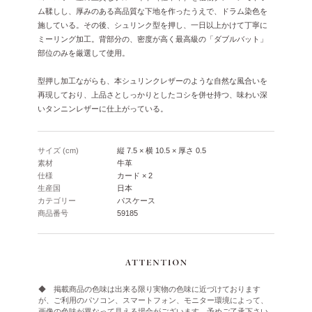
ム鞣しし、厚みのある高品質な下地を作ったうえで、ドラム染色を
施している。その後、シュリンク型を押し、一日以上かけて丁寧に
ミーリング加工。背部分の、密度が高く最高級の「ダブルバット」
部位のみを厳選して使用。
型押し加工ながらも、本シュリンクレザーのような自然な風合いを
再現しており、上品さとしっかりとしたコシを併せ持つ、味わい深
いタンニンレザーに仕上がっている。
サイズ (cm)
縦 7.5 × 横 10.5 × 厚さ 0.5
素材
牛革
仕様
カード × 2
生産国
日本
カテゴリー
パスケース
商品番号
59185
◆ 掲載商品の色味は出来る限り実物の色味に近づけております
が、ご利用のパソコン、スマートフォン、モニター環境によって、
画像の色味が異なって見える場合がございます。予めご了承下さい