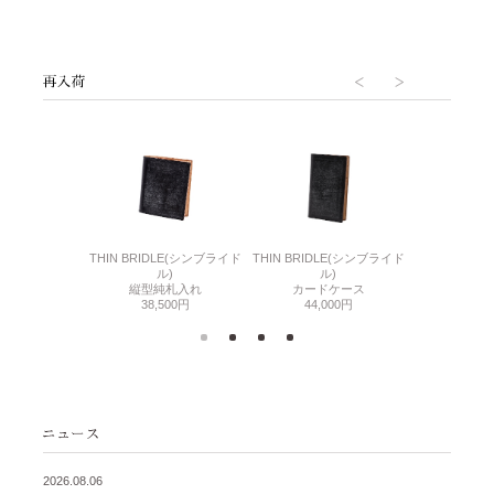
6(リザード6)
THIN BRIDLE(シンブライド
THIN BRIDLE(シンブライド
CORDOVA
刺入れ
ル)
ル)
通しマチ
500円
縦型純札入れ
カードケース
38,
38,500円
44,000円
2026.08.06