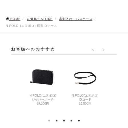
HOME
/
ONLINE STORE
/
名刺入れ・パスケース
/
N POLO (エヌポロ) 横型IDケース
O(エヌポロ)
N POLO(エヌポロ)
N POLO(エヌポロ)
N POLO
ーチ
ジッパーポーチ
IDコード
ウォレッ
000円
69,300円
16,500円
74,