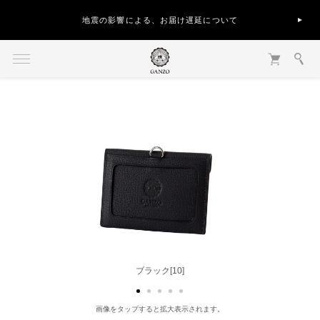
地震の影響による、お届け遅延について
ブラック[10]
グレー[20]
画像をタップすると拡大表示されます。