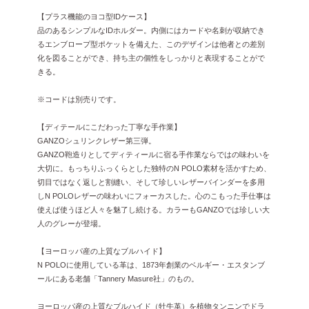
【プラス機能のヨコ型IDケース】
品のあるシンプルなIDホルダー。内側にはカードや名刺が収納でき
るエンブロープ型ポケットを備えた、このデザインは他者との差別
化を図ることができ、持ち主の個性をしっかりと表現することがで
きる。
※コードは別売りです。
【ディテールにこだわった丁寧な手作業】
GANZOシュリンクレザー第三弾。
GANZO鞄造りとしてディティールに宿る手作業ならではの味わいを
大切に。もっちりふっくらとした独特のN POLO素材を活かすため、
切目ではなく返しと割縫い、そして珍しいレザーバインダーを多用
しN POLOレザーの味わいにフォーカスした。心のこもった手仕事は
使えば使うほど人々を魅了し続ける。カラーもGANZOでは珍しい大
人のグレーが登場。
【ヨーロッパ産の上質なブルハイド】
N POLOに使用している革は、1873年創業のベルギー・エスタンブ
ールにある老舗「Tannery Masure社」のもの。
ヨーロッパ産の上質なブルハイド（牡牛革）を植物タンニンでドラ