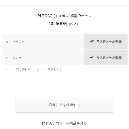
N POLO
(エヌポロ) 横型IDケース
28,600
円（税込）
✕
ブラック
✕
グレー
×・・・売り切れ中 △・・・残りわずか
店舗在庫を確認する
同じカテゴリーの商品を見る