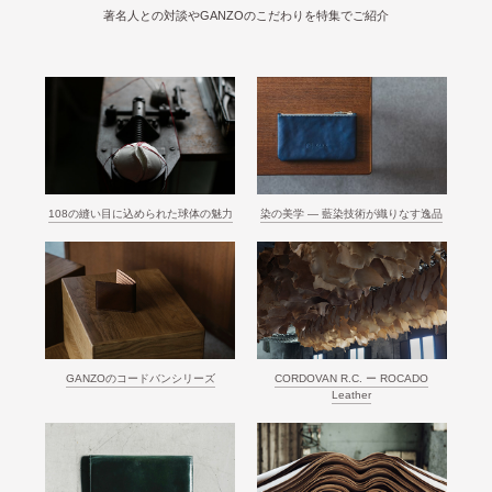
著名人との対談やGANZOのこだわりを特集でご紹介
108の縫い目に込められた球体の魅力
染の美学 ― 藍染技術が織りなす逸品
GANZOのコードバンシリーズ
CORDOVAN R.C. ー ROCADO
Leather