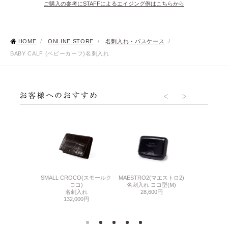
ご購入の参考にSTAFFによるエイジング例はこちらから
HOME
/
ONLINE STORE
/
名刺入れ・パスケース
/
BABY CALF (ベビーカーフ)名刺入れ
DLE(シンブライド
SHELL CORD
SMALL CROCO(スモールク
MAESTRO2(マエストロ2)
ル)
コード
ロコ)
名刺入れ ヨコ型(M)
ドケース
名刺
名刺入れ
28,600円
000円
90,
132,000円