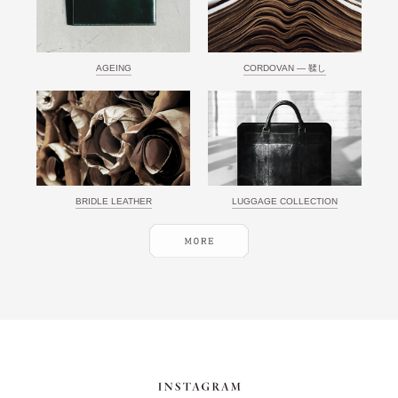
AGEING
CORDOVAN ― 鞣し
BRIDLE LEATHER
LUGGAGE COLLECTION