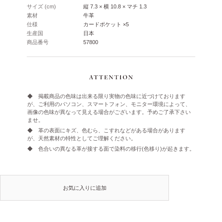
サイズ (cm)
縦 7.3 × 横 10.8 × マチ 1.3
素材
牛革
仕様
カードポケット ×5
生産国
日本
商品番号
57800
◆ 掲載商品の色味は出来る限り実物の色味に近づけております
が、ご利用のパソコン、スマートフォン、モニター環境によって、
画像の色味が異なって見える場合がございます。予めご了承下さい
ませ。
◆ 革の表面にキズ、色むら、こすれなどがある場合があります
が、天然素材の特性としてご理解ください。
◆ 色合いの異なる革が接する面で染料の移行(色移り)が起きます。
お気に入りに追加