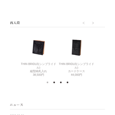
6(リザード6)
THIN BRIDLE(シンブライド
THIN BRIDLE(シンブライド
CORDOVA
刺入れ
ル)
ル)
通しマチ
500円
縦型純札入れ
カードケース
38,
38,500円
44,000円