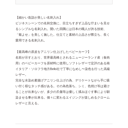
【細かい造詣が美しい名刺入れ】
ビジネスシーンでの名刺交換に、目立ちすぎず上品な佇まいを見せ
るシンプルな名刺入れ。開いた四隅には日本の職人が誇る技術、
「菊よせ」を美しく施した。仕立てと素材の上品さが際立ち、長く
愛用できる名刺入れ。
【最高峰の原皮をアニリン仕上げしたベビーカーフ】
名前が示すとおり、世界最高峰とされるニュージーランド産（食肉
用）のベビーカーフを原材料に使用しソフトレザーで定評のある南
イタリア・ソロフラ地方Bello社で丁寧になめし〜染色を行った高級
レザー。
完全な水染め素揚げアニリン仕上げの為、デリケートながら手に吸
い付く様なタッチ感がある。その為色落ち、シミ、色焼け等は避け
ることが出来ないが、多少の爪傷等は優しく揉みほぐす事により馴
染ませる事が出来る。個々に変わるエイジングが楽しめるクローム
レザーと言える。