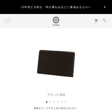
10年使える鞄を、時を重ねるほどに価値あるものへ
ブラック [10]
ベージュ [40]
画像をタップすると拡大表示されます。