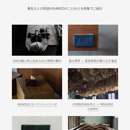
著名人との対談やGANZOのこだわりを特集でご紹介
108の縫い目に込められた球体の魅力
染の美学 ― 藍染技術が織りなす逸品
GANZOのコードバンシリーズ
CORDOVAN R.C. ー ROCADO
Leather