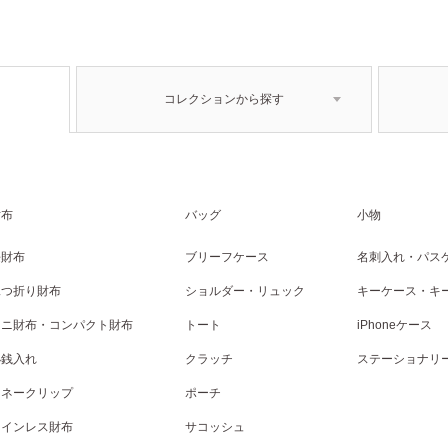
コレクションから探す
財布
バッグ
小物
長財布
ブリーフケース
名刺入れ・パス
二つ折り財布
ショルダー・リュック
キーケース・キ
ミニ財布・コンパクト財布
トート
iPhoneケース
小銭入れ
クラッチ
ステーショナリ
マネークリップ
ポーチ
コインレス財布
サコッシュ