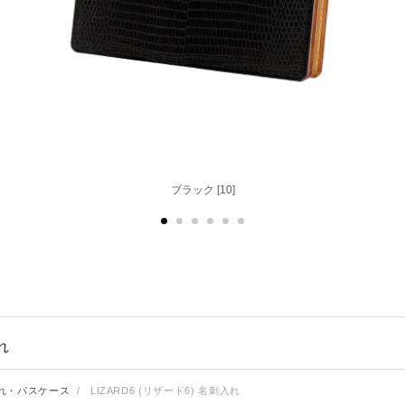
ブラック [10]
ブラウン [50]
れ
れ・パスケース
/
LIZARD6 (リザード6) 名刺入れ