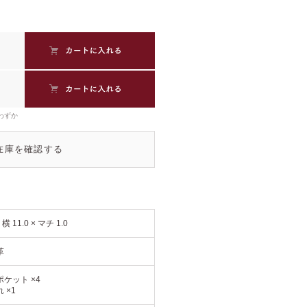
わずか
在庫を確認する
× 横 11.0 × マチ 1.0
革
ケット ×4
 ×1