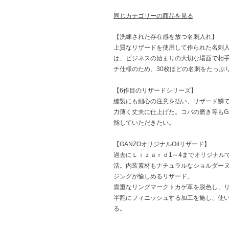
同じカテゴリーの商品を見る
【洗練された存在感を放つ名刺入れ】
上質なリザードを使用して作られた名刺
は、ビジネスの始まりの大切な場面で相
チ仕様のため、30枚ほどの名刺をたっぷ
【6作目のリザードシリーズ】
縫製にも細心の注意を払い、リザード鱗
力薄く丈夫に仕上げた。コバの磨き等もG
能していただきたい。
【GANZOオリジナルOilリザード】
過去にＬｉｚａｒｄ1～4までオリジナルで
活。内装素材もナチュラルなショルダー
ジングが愉しめるリザード。
貴重なリングマークトカゲ革を脱色し、
半艶にフィニッシュする加工を施し、使
る。