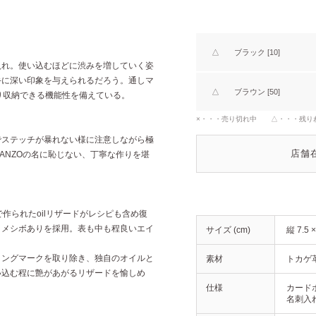
△
ブラック [10]
入れ。使い込むほどに渋みを増していく姿
手に深い印象を与えられるだろう。通しマ
△
ブラウン [50]
り収納できる機能性を備えている。
×・・・売り切れ中 △・・・残り
でステッチが暴れない様に注意しながら極
店舗
ANZOの名に恥じない、丁寧な作りを堪
作られたoilリザードがレシピも含め復
ヌメシボありを採用。表も中も程良いエイ
サイズ (cm)
縦 7.5 
リングマークを取り除き、独自のオイルと
素材
トカゲ
い込む程に艶があがるリザードを愉しめ
仕様
カードポ
名刺入れ