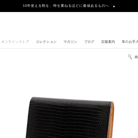
10年使える鞄を、時を重ねるほどに価値あるものへ
オンラインストア
コレクション
マガジン
ブログ
店舗案内
革のお手