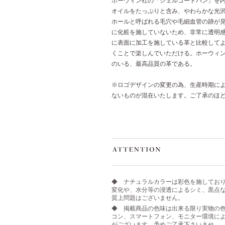
ホーウィン社の「シェルコードバン」を
オイルをたっぷりと含み、やわらかな光
ホールと呼ばれる毛穴や毛細血管の跡が
に化粧を施していないため、非常に透明
に表面に加工を施している革と比較して
くことで楽しんでいただける。ホーウィ
のいる、最高品質の革である。
※ロゴデザインの変更の為、生産時期に
ないものが混在いたします。ご了承のほ
◆ ナチュラルカラーは彩色を施してお
変化や、水分等の浸透によるシミ、黒点
質上問題はございません。
◆ 掲載商品の色味は出来る限り実物の
コン、スマートフォン、モニター環境に
がございます。予めご了承下さいませ。