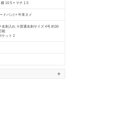
× 横 10.5 × マチ 1.5
ードバン) × 牛革ヌメ
名刺入れ ※普通名刺サイズ 4号 約30
可能
ケット 2