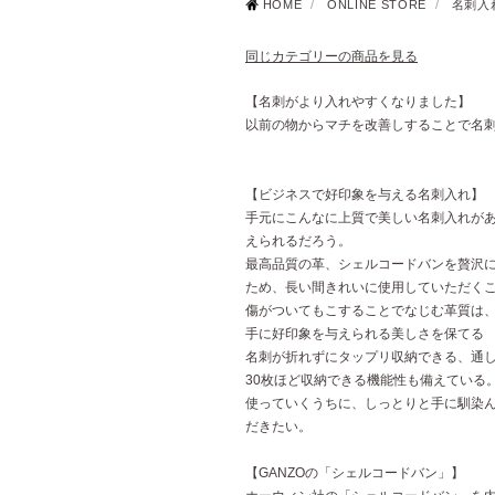
HOME
/
ONLINE STORE
/
名刺入
同じカテゴリーの商品を見る
【名刺がより入れやすくなりました】
以前の物からマチを改善しすることで名
【ビジネスで好印象を与える名刺入れ】
手元にこんなに上質で美しい名刺入れが
えられるだろう。
最高品質の革、シェルコードバンを贅沢
ため、長い間きれいに使用していただく
傷がついてもこすることでなじむ革質は
手に好印象を与えられる美しさを保てる
名刺が折れずにタップリ収納できる、通
30枚ほど収納できる機能性も備えている
使っていくうちに、しっとりと手に馴染
だきたい。
【GANZOの「シェルコードバン」】