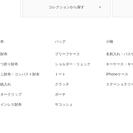
コレクションから探す
財布
バッグ
小物
長財布
ブリーフケース
名刺入れ・パス
二つ折り財布
ショルダー・リュック
キーケース・キ
ミニ財布・コンパクト財布
トート
iPhoneケース
小銭入れ
クラッチ
ステーショナリ
マネークリップ
ポーチ
コインレス財布
サコッシュ