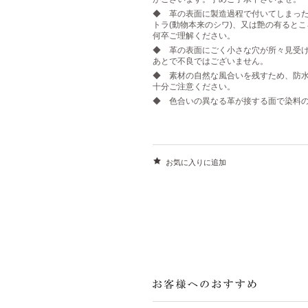
◆ 革の表面に製造過程で付いてしまっ
トラ(動物本来のシワ)、又は艶の有ると
何卒ご理解ください。
◆ 革の表面にごく小さな穴が所々見受
あとで不良ではございません。
◆ 素材の自然な風合いを残すため、防
十分ご注意ください。
◆ 色合いの異なる革が接する面で染料の
お気に入りに追加