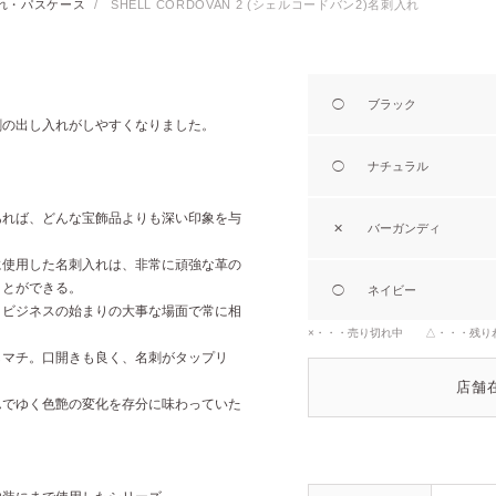
れ・パスケース
/
SHELL CORDOVAN 2 (シェルコードバン2)名刺入れ
◯
ブラック
刺の出し入れがしやすくなりました。
◯
ナチュラル
あれば、どんな宝飾品よりも深い印象を与
✕
バーガンディ
に使用した名刺入れは、非常に頑強な革の
ことができる。
◯
ネイビー
、ビジネスの始まりの大事な場面で常に相
×・・・売り切れ中 △・・・残り
しマチ。口開きも良く、名刺がタップリ
。
店舗
んでゆく色艶の変化を存分に味わっていた