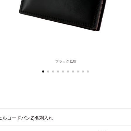
ナチュラル [40]
ブラック [10]
ェルコードバン2)名刺入れ