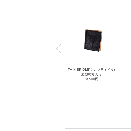
LIZARD6(リザード6)
THIN BRIDLE(シンブライドル)
名刺入れ
縦型純札入れ
71,500円
38,500円