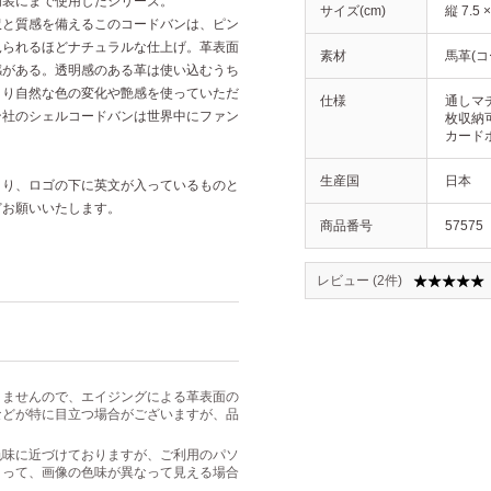
内装にまで使用したシリーズ。
サイズ(cm)
縦 7.5 
沢と質感を備えるこのコードバンは、ピン
見られるほどナチュラルな仕上げ。革表面
素材
馬革(コ
感がある。透明感のある革は使い込むうち
より自然な色の変化や艶感を使っていただ
仕様
通しマチ
ン社のシェルコードバンは世界中にファン
枚収納
カードポ
生産国
日本
より、ロゴの下に英文が入っているものと
どお願いいたします。
商品番号
57575
レビュー (2件)
りませんので、エイジングによる革表面の
などが特に目立つ場合がございますが、品
色味に近づけておりますが、ご利用のパソ
よって、画像の色味が異なって見える場合