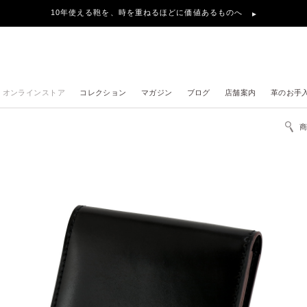
10年使える鞄を、時を重ねるほどに価値あるものへ
オンラインストア
コレクション
マガジン
ブログ
店舗案内
革のお手