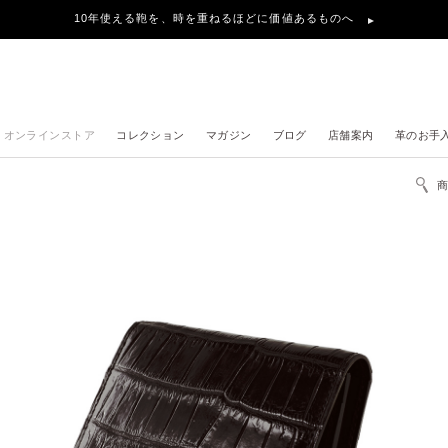
10年使える鞄を、時を重ねるほどに価値あるものへ
オンラインストア
コレクション
マガジン
ブログ
店舗案内
革のお手