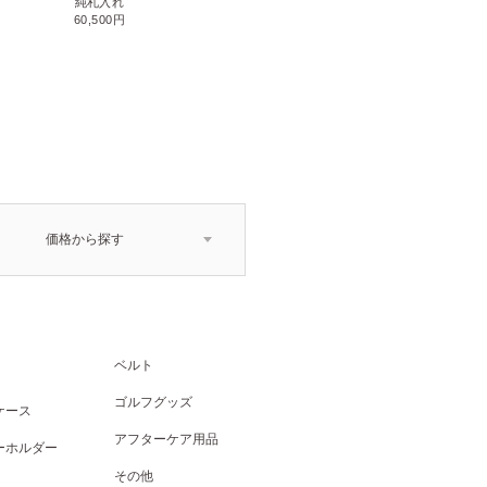
小銭入れ付き二つ折り財布
純札入れ
71,500円
60,500円
価格から探す
ベルト
ゴルフグッズ
ケース
アフターケア用品
ーホルダー
その他