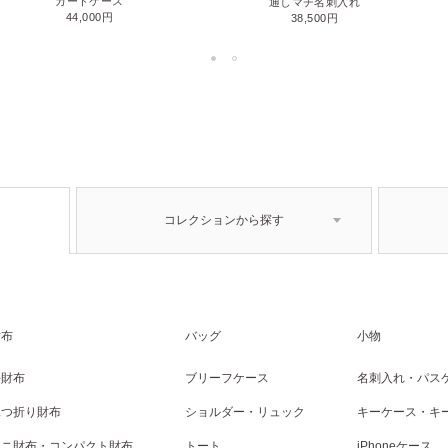
カードケース
通しマチ名刺入れ
44,000円
38,500円
コレクションから探す
財布
バッグ
小物
長財布
ブリーフケース
名刺入れ・パス
二つ折り財布
ショルダー・リュック
キーケース・キ
ミニ財布・コンパクト財布
トート
iPhoneケース