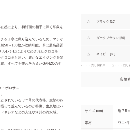
△
ブラック [10]
存在感により、初対面の相手に深く印象を
△
ダークブラウン [56]
マチを丁寧に織り込んでいるため、マチが
刺50～100枚が収納可能。革は最高品質
ジナルレシピによりなめされたクロコ革
△
ネイビー [86]
のクロコ革と違い、豊かなエイジングを楽
質、すべてを兼ねそろえたGANZOの至
×・・・売り切れ中 △・・・残り
店舗
イルス・ポロサス
ニ。
級とされているワニ革の代表格。腹部の四
に揃って並んでいるのが特徴。生息地はパ
サイズ (cm)
縦 7.5 
ンドネシアなどの入江や河川の汽水域。
素材
ワニ×
】