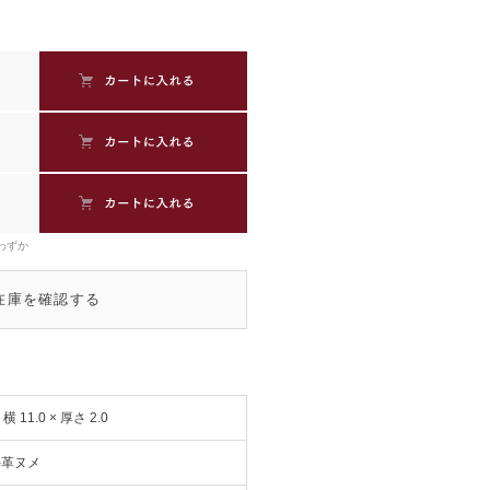
わずか
在庫を確認する
× 横 11.0 × 厚さ 2.0
牛革ヌメ