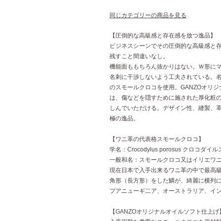
同じカテゴリーの商品を見る
【圧倒的な高級感と存在感を放つ逸品】
ビジネスシーンでその圧倒的な高級感と
残すこと間違いなし。
機能面ももちろん抜かりはない。Ｗ形に
名刺に干渉しないよう工夫されている。名
のスモールクロコを使用。GANZOオリ
は、傷などを隠すために施された厚化粧
しんでいただける。デザイン性、縫製、革
極の逸品。
【ワニ革の代表格スモールクロコ】
学名：Crocodylus porosus クロコダ
一般和名：スモールクロコ又はイリエワ
現在日本で入手出来るワニ革の中で最高
角形（長方形）をした鱗が、綺麗に横列
プアニューギ二ア、オーストラリア、イ
【GANZOオリジナルオイルソフト仕上げ