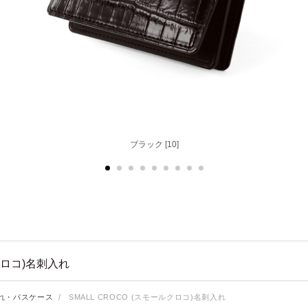
ブラック [10]
ロコ)名刺入れ
れ・パスケース
/
SMALL CROCO (スモールクロコ)名刺入れ