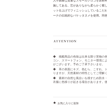
入手困難な貴重なスモールクロコを原材料
施してある。芯がありながら柔らかく鞣
ット仕上げでフィニッシュしているこだ
ーナの伝統的なバケッタヌメを使用。同
◆ 掲載商品の色味は出来る限り実物の
コン、スマートフォン、モニター環境に
がございます。予めご了承下さいませ。
◆ 革の表面にキズ、色むら、こすれ、ト
りますが、天然素材の特性としてご理解
◆ 素材の自然な風合いを残すため防水
衣服に色移りが起きる場合があります。
お気に入りに追加