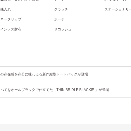
小銭入れ
クラッチ
ステーショナリ
マネークリップ
ポーチ
コインレス財布
サコッシュ
革の存在感を存分に味わえる新作縦型トートバッグが登場
てをオールブラックで仕立てた「THIN BRIDLE BLACKIE 」が登場