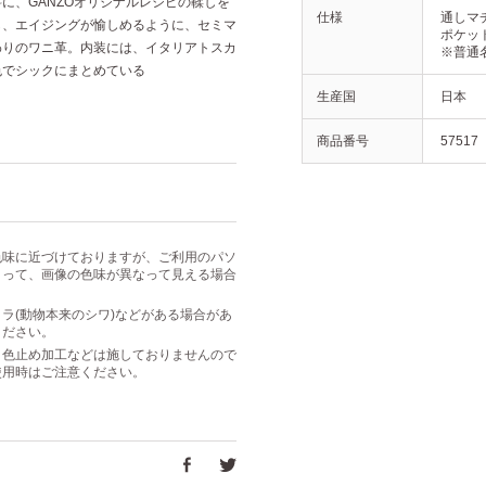
に、GANZOオリジナルレシピの鞣しを
仕様
通しマ
し、エイジングが愉しめるように、セミマ
ポケット
わりのワニ革。内装には、イタリアトスカ
※普通名
色でシックにまとめている
生産国
日本
商品番号
57517
色味に近づけておりますが、ご利用のパソ
よって、画像の色味が異なって見える場合
ラ(動物本来のシワ)などがある場合があ
ください。
・色止め加工などは施しておりませんので
使用時はご注意ください。