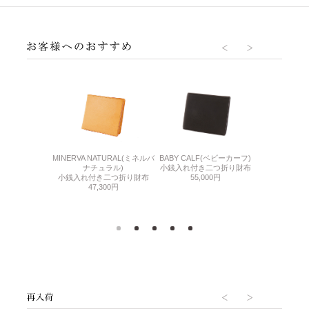
DLE(シンブライド
THIN BRID
BABY CALF(ベビーカーフ)
MINERVA NATURAL(ミネルバ
ル)
ル
小銭入れ付き二つ折り財布
ナチュラル)
き二つ折り財布
BOX小銭入れ
55,000円
小銭入れ付き二つ折り財布
500円
札
47,300円
55,