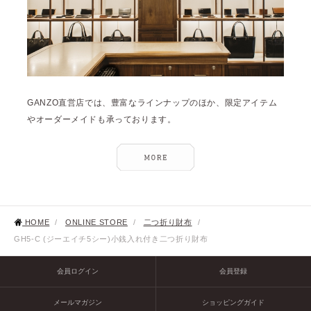
GANZO直営店では、豊富なラインナップのほか、限定アイテム
やオーダーメイドも承っております。
HOME
/
ONLINE STORE
/
二つ折り財布
/
GH5-C (ジーエイチ5シー)小銭入れ付き二つ折り財布
会員ログイン
会員登録
メールマガジン
ショッピングガイド