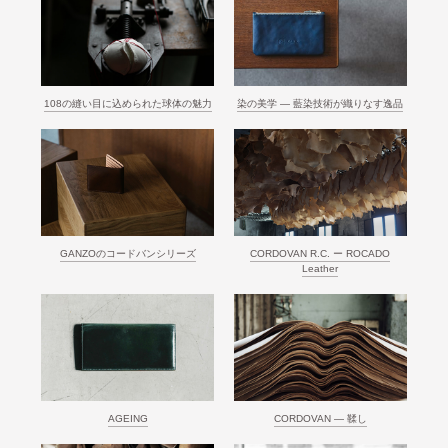
108の縫い目に込められた球体の魅力
染の美学 ― 藍染技術が織りなす逸品
GANZOのコードバンシリーズ
CORDOVAN R.C. ー ROCADO
Leather
AGEING
CORDOVAN ― 鞣し