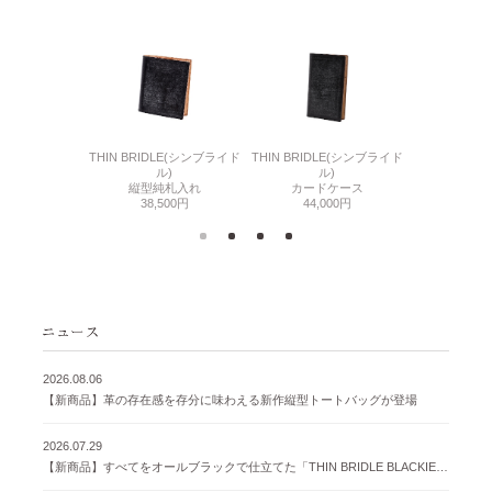
6(リザード6)
THIN BRIDLE(シンブライド
THIN BRIDLE(シンブライド
CORDOVA
刺入れ
ル)
ル)
通しマチ
500円
縦型純札入れ
カードケース
38,
38,500円
44,000円
2026.08.06
【新商品】革の存在感を存分に味わえる新作縦型トートバッグが登場
2026.07.29
【新商品】すべてをオールブラックで仕立てた「THIN BRIDLE BLACKIE 」が登場