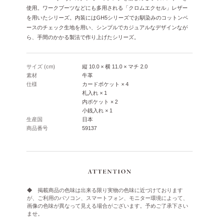
使用。ワークブーツなどにも多用される「クロムエクセル」レザー
を用いたシリーズ。内装にはGH5シリーズでお馴染みのコットンベ
ースのチェック生地を用い、シンプルでカジュアルなデザインなが
ら、手間のかかる製法で作り上げたシリーズ。
サイズ (cm)
縦 10.0 × 横 11.0 × マチ 2.0
素材
牛革
仕様
カードポケット × 4
札入れ × 1
内ポケット × 2
小銭入れ × 1
生産国
日本
商品番号
59137
◆ 掲載商品の色味は出来る限り実物の色味に近づけております
が、ご利用のパソコン、スマートフォン、モニター環境によって、
画像の色味が異なって見える場合がございます。予めご了承下さい
ませ。