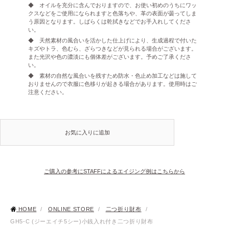
◆ オイルを充分に含んでおりますので、お使い初めのうちにワッ
クスなどをご使用になられますと色落ちや、革の表面が曇ってしま
う原因となります。しばらくは乾拭きなどでお手入れしてくださ
い。
◆ 天然素材の風合いを活かした仕上げにより、生成過程で付いた
キズやトラ、色むら、ざらつきなどが見られる場合がございます。
また光沢や色の濃淡にも個体差がございます。予めご了承くださ
い。
◆ 素材の自然な風合いを残すため防水・色止め加工などは施して
おりませんので衣服に色移りが起きる場合があります。使用時はご
注意ください。
お気に入りに追加
ご購入の参考にSTAFFによるエイジング例はこちらから
HOME
/
ONLINE STORE
/
二つ折り財布
/
GH5-C (ジーエイチ5シー)小銭入れ付き二つ折り財布