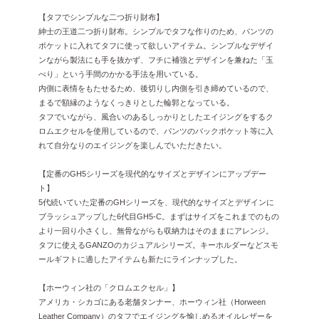
【タフでシンプルな二つ折り財布】
紳士の王道二つ折り財布。シンプルでタフな作りのため、パンツの
ポケットに入れてタフに使って欲しいアイテム。シンプルなデザイ
ンながら製法にも手を抜かず、フチに補強とデザインを兼ねた「玉
べり」という手間のかかる手法を用いている。
内側に表情をもたせるため、後切りし内側を引き締めているので、
まるで額縁のようなくっきりとした輪郭となっている。
タフでいながら、風合いのあるしっかりとしたエイジングをするク
ロムエクセルを使用しているので、パンツのバックポケット等に入
れて自分なりのエイジングを楽しんでいただきたい。
【定番のGH5シリーズを現代的なサイズとデザインにアップデー
ト】
5代続いていた定番のGHシリーズを、現代的なサイズとデザインに
ブラッシュアップした6代目GH5-C。まずはサイズをこれまでのもの
より一回り小さくし、無骨ながらも収納力はそのままにアレンジ。
タフに使えるGANZOのカジュアルシリーズ。キーホルダーなどスモ
ールギフトに適したアイテムも新たにラインナップした。
【ホーウィン社の「クロムエクセル」】
アメリカ・シカゴにある老舗タンナー、ホーウィン社（Horween
Leather Company）のタフでエイジングを愉しめるオイルレザーを