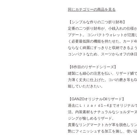
同じカテゴリーの商品を見る
【シンプルな作りの二つ折り財布】
定番の二つ折り財布が、小銭入れの仕様
プデート。 コンパクトウォレットが氾濫
く必要最低限の機能を持たせた。カード4
ならなく綺麗にすっきりと収納できるよう
コンパクトなため、スーツからオフの休
【6作目のリザードシリーズ】
縫製にも細心の注意を払い、リザード鱗
力薄く丈夫に仕上げた。コバの磨き等もG
能していただきたい。
【GANZOオリジナルOilリザード】
過去にＬｉｚａｒｄ1～4までオリジナルで
活。内装素材もナチュラルなショルダー
ジングが愉しめるリザード。
貴重なリングマークトカゲ革を脱色しリ
艶にフィニッシュする加工を施し、使い