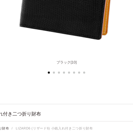
ブラック[10]
ブラウン[50]
入れ付き二つ折り財布
り財布
/
LIZARD6 (リザード6) 小銭入れ付き二つ折り財布