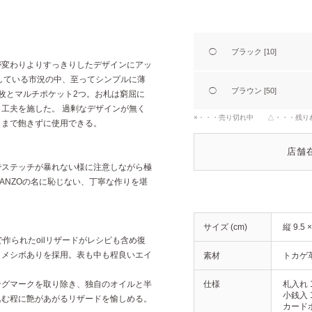
◯
ブラック [10]
が変わりよりすっきりしたデザインにアッ
している市況の中、至ってシンプルに薄
◯
ブラウン [50]
枚とマルチポケット2つ。お札は窮屈に
工夫を施した。 過剰なデザインが無く
×・・・売り切れ中 △・・・残り
日まで飽きずに使用できる。
店舗
でステッチが暴れない様に注意しながら極
ANZOの名に恥じない、丁寧な作りを堪
サイズ (cm)
縦 9.5 
作られたoilリザードがレシピも含め復
ヌメシボありを採用。表も中も程良いエイ
素材
トカゲ
ングマークを取り除き、独自のオイルと半
仕様
札入れ 
小銭入 
込む程に艶があがるリザードを愉しめる。
カードポ