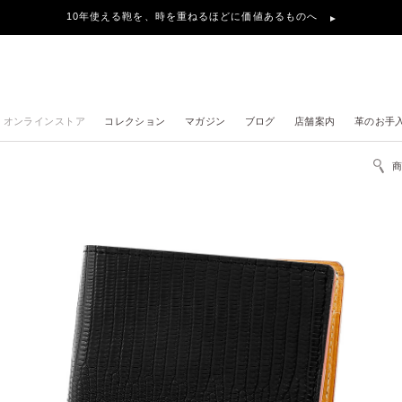
10年使える鞄を、時を重ねるほどに価値あるものへ
オンラインストア
コレクション
マガジン
ブログ
店舗案内
革のお手