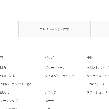
コレクションから探す
財布
バッグ
小物
長財布
ブリーフケース
名刺入れ・パス
二つ折り財布
ショルダー・リュック
キーケース・キ
ミニ財布・コンパクト財布
トート
iPhoneケース
小銭入れ
クラッチ
ステーショナリ
マネークリップ
ポーチ
コインレス財布
サコッシュ