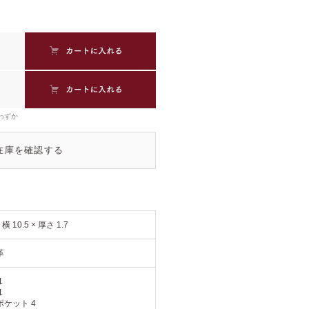
わずか
在庫を確認する
× 横 10.5 × 厚さ 1.7
革
1
1
ケット 4