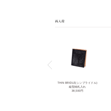
LIZARD6(リザード6)
THIN BRIDLE(シンブライドル)
名刺入れ
縦型純札入れ
71,500円
38,500円