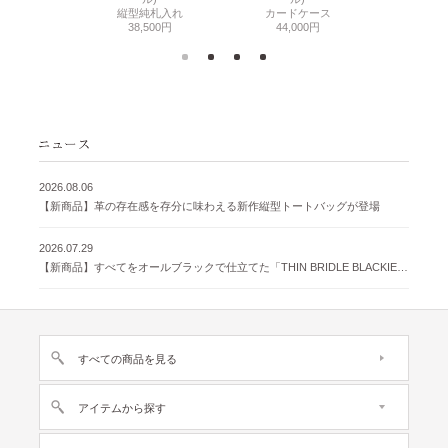
500円
縦型純札入れ
カードケース
38,
38,500円
44,000円
2026.08.06
【新商品】革の存在感を存分に味わえる新作縦型トートバッグが登場
2026.07.29
【新商品】すべてをオールブラックで仕立てた「THIN BRIDLE BLACKIE 」が登場
すべての商品を見る
アイテムから探す