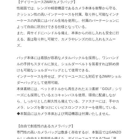
【デイリーユース2WAYカメラバッグ】
性能面では、レンズや精密機器であるカメラ本体を衝撃から守る、
クッション性の高いインナーケースを付属。取り外し可能なインナ
ーケースの内装にはパイル生地を使用し、付属のパーテーションに
よって自由に区分けできる仕様となっている。
また、両サイドにハンドルを備え、本体からの出し入れも安全に行
える。蓋は取り外し可能で、カメラやレンズの出し入れもスムー
ズ。
バッグ本体には着脱が容易なメタルバックルを採用し、ワンハンド
ルの手持ちスタイルに加え、ショルダーベルトを装着すれば斜め掛
けも可能なショルダーバッグとして使用できる。
インナーケースを外せば、デイリーユースにも対応する2WAYショル
ダーバッグとして使用可能。
本体素材には、ペットボトルから再生されたエコ素材「GOLF」シリ
ーズにも採用しているエコキャンバスを使用。環境に配慮しなが
ら、しっかりとした耐久性も備えている。ファスナーには、手やカ
メラ、レンズを傷つけにくいビスロンファスナーを使用している。
◆本製品にはカメラ本体および周辺機器は付属いたしません。
【自由で創造性のあるカメラバッグ】
専門性の高いカメラバッグは数多く存在するが、本製品ではGANZO
らしい自由さと創造性を備えた、デイリーユースできる“Tool「道