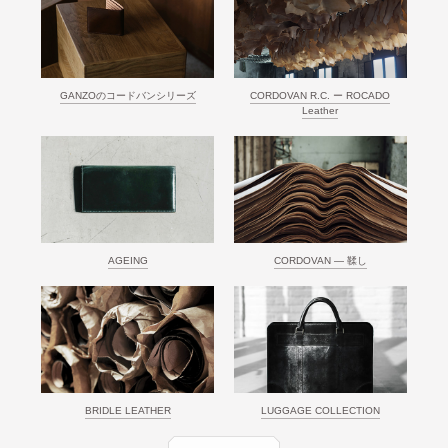
GANZOのコードバンシリーズ
CORDOVAN R.C. ー ROCADO
Leather
AGEING
CORDOVAN ― 鞣し
BRIDLE LEATHER
LUGGAGE COLLECTION