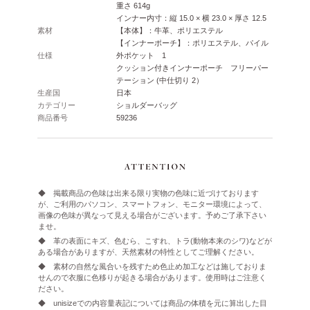
重さ 614g
インナー内寸：縦 15.0 × 横 23.0 × 厚さ 12.5
素材
【本体】：牛革、ポリエステル
【インナーポーチ】：ポリエステル、パイル
仕様
外ポケット 1
クッション付きインナーポーチ フリーパー
テーション (中仕切り 2）
生産国
日本
カテゴリー
ショルダーバッグ
商品番号
59236
◆ 掲載商品の色味は出来る限り実物の色味に近づけております
が、ご利用のパソコン、スマートフォン、モニター環境によって、
画像の色味が異なって見える場合がございます。予めご了承下さい
ませ。
◆ 革の表面にキズ、色むら、こすれ、トラ(動物本来のシワ)などが
ある場合がありますが、天然素材の特性としてご理解ください。
◆ 素材の自然な風合いを残すため色止め加工などは施しておりま
せんので衣服に色移りが起きる場合があります。使用時はご注意く
ださい。
◆ unisizeでの内容量表記については商品の体積を元に算出した目