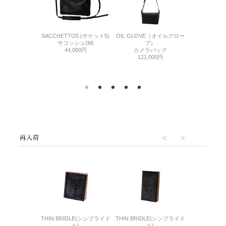
MES VOL.08
SACCHETTO5 (サケット5)
OIL GLOVE（オイルグロー
GANZO GOLF
0円
サコッシュ(M)
ブ）
(ガンゾゴルフ
44,000円
カメラバッグ
ブ
121,000円
2ルームショ
58,
6(リザード6)
THIN BRIDLE(シンブライド
THIN BRIDLE(シンブライド
CORDOVA
刺入れ
ル)
ル)
通しマチ