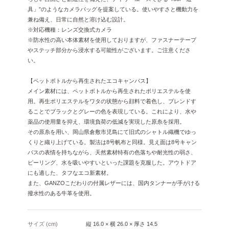
具」”のようなカメラバッグを提案している。使いやすさと機動力を
兼ね備え、日常に自然と溶け込む設計。
※対応機種：レンズ交換式カメラ
※防水性の高い本体素材を使用しておりますが、ファスナーテープ
やステッチ部分から浸水する可能性がございます。ご注意くださ
い。
【ペットボトルから再生されたエコキャンバス】
メイン素材には、ペットボトルから再生されたポリエステルを使
用。再生ポリエステルをワタの状態から顔料で着色し、ブレンドす
ることでブラックとグレーの色を表現している。これにより、水や
薬品の使用量を抑え、環境負荷の低減を実現した原糸を採用。
その原糸を用い、岡山県倉敷市児島にて旧式のシャトル織機でゆっ
くりと織り上げている。製法は8号帆布と同様。見え面は8号キャン
バスの表情を持ちながら、天然素材特有の色落ちや耐光性の弱さ、
ピーリング、水を吸いやすいといった課題を克服した。アウトドア
にも適した、タフなエコ新素材。
また、GANZOこだわりの付属レザーには、国内タンナーが手がける
撥水性のある牛革を使用。
サイズ (cm)
縦 16.0 × 横 26.0 × 厚さ 14.5