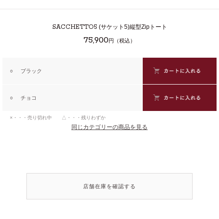
SACCHETTO5
(サケット5)縦型Zipトート
75,900
円（税込）
○
ブラック
○
チョコ
×・・・売り切れ中 △・・・残りわずか
同じカテゴリーの商品を見る
店舗在庫を確認する