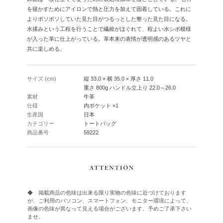
を寝かすためにアイロンで熱と圧力を加えて固着している。これに
よりボソボソしていた見た目がつるっとした整った見た目になる。
水揉みという工程を行うことで繊維がほぐれて、程よい水シボ模様
が入った革に仕上がっている。革本来の表情が透明感のあるツヤと
共に楽しめる。
サイズ (cm)
縦 33.0 × 横 35.0 × 厚さ 11.0
重さ 800g ハンドル立上り 22.0～26.0
素材
牛革
仕様
内ポケット ×1
生産国
日本
カテゴリー
トートバッグ
商品番号
59222
◆ 掲載商品の色味は出来る限り実物の色味に近づけております
が、ご利用のパソコン、スマートフォン、モニター環境によって、
画像の色味が異なって見える場合がございます。予めご了承下さい
ませ。