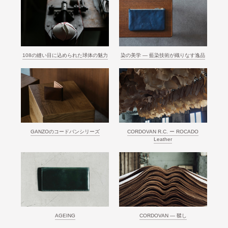
108の縫い目に込められた球体の魅力
染の美学 ― 藍染技術が織りなす逸品
GANZOのコードバンシリーズ
CORDOVAN R.C. ー ROCADO
Leather
AGEING
CORDOVAN ― 鞣し