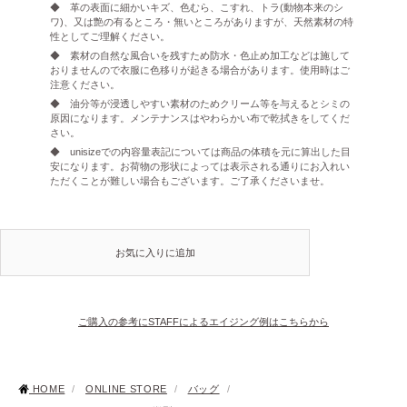
◆ 革の表面に細かいキズ、色むら、こすれ、トラ(動物本来のシ
ワ)、又は艶の有るところ・無いところがありますが、天然素材の特
性としてご理解ください。
◆ 素材の自然な風合いを残すため防水・色止め加工などは施して
おりませんので衣服に色移りが起きる場合があります。使用時はご
注意ください。
◆ 油分等が浸透しやすい素材のためクリーム等を与えるとシミの
原因になります。メンテナンスはやわらかい布で乾拭きをしてくだ
さい。
◆ unisizeでの内容量表記については商品の体積を元に算出した目
安になります。お荷物の形状によっては表示される通りにお入れい
ただくことが難しい場合もございます。ご了承くださいませ。
お気に入りに追加
ご購入の参考にSTAFFによるエイジング例はこちらから
HOME
/
ONLINE STORE
/
バッグ
/