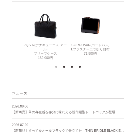
7QS-R(ナナキューエス-アー
CORDOVAN(コードバン)
CORDOVA
N(コードバン)
ル)
Lファスナー二つ折り財布
小銭入れ付き
札入れ
ブリーフケース
71,500円
71,
500円
132,000円
2026.08.06
【新商品】革の存在感を存分に味わえる新作縦型トートバッグが登場
2026.07.29
【新商品】すべてをオールブラックで仕立てた「THIN BRIDLE BLACKIE 」が登場