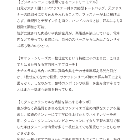
【ビジネスシーンにも使用できるエントリーモデル】
口元が大きく開くZIPファスナー付きの縦型トートバッグ。天ファス
ナーの端部分に切り込みを入れることで、ファスナーが上に飛び出
さず、機能性とデザイン性を両立。ハンドルの長さは、好みにより3
段階で調整が可能。
随所に施された肉盛りや真鍮金具が、高級感を演出している。電車
内などで座っている際にも、自分のスペースからはみ出さないサイ
ズ感も魅力のひとつ。
【サケットシリーズの一枚仕立てという特徴はそのままに、これま
でとはまた異なる方向性へアプローチ】
ナチュラルな風合いの革に真鍮金具を合わせ重厚感ある見た目だ
が、1枚仕立てなので軽量。サケットシリーズ初の水揉み加工により
柔らかく、しなやかで、独特のシボ（シワ模様）を生み出す今まで
とはまた一味違う表情を持っている。
【モダンとクラシカルな表情を演出する水シボ】
傷が少なく高品質とされる北米サンディエゴ産の肉厚なステアを厳
選し、姫路のタンナーにて丁寧に仕上げたカウハイドレザーを使
用。クロム・タンニンのコンビネーションにイタリア製の薬品で鞣
した革はタンニン含有量が多く一枚仕立てでも適度なコシとしなや
かさがある。
床面は一枚仕立てで使うために裏処理加工をほどこしている。毛羽