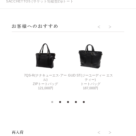
SACCHETTO5 (サケット5)縦型Zipトート
RINK(マットシュ
7QS-R(ナナキューエス-アー
GUD ST(ジーユーディー エス
MATTE SHR
ンク)
ル)
ティー)
リン
ダーバッグ
ZIPトートバッグ
トートバッグ
ZIP 横型
000円
121,000円
187,000円
110,