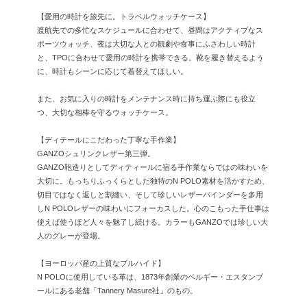
【愛用の時計を旅先に。トラベルウォッチケース】
渡航先での多忙なスケジュールに合わせて、昼間はアクティブなス
ポーツウォッチ、夜は大切な人との観劇や食事にふさわしい時計
と、TPOに合わせて愛用の時計を携帯できる。靴を履き替えるよう
に、時計もシーンに応じて着替えてほしい。
また、お気に入りの時計をメンテナンス時に持ち運ぶ際にも役立
つ、大切な相棒を守るウォッチケース。
【ディテールにこだわった丁寧な手作業】
GANZOシュリンクレザー第三弾。
GANZO鞄造りとしてディティールに宿る手作業ならではの味わいを
大切に。もっちりふっくらとした独特のN POLO素材を活かすため、
切目ではなく返しと割縫い、そして珍しいレザーバインダーを多用
しN POLOレザーの味わいにフォーカスした。心のこもった手仕事は
使えば使うほど人々を魅了し続ける。カラーもGANZOでは珍しい大
人のグレーが登場。
【ヨーロッパ産の上質なブルハイド】
N POLOに使用している革は、1873年創業のベルギー・エスタンブ
ールにある老舗「Tannery Masure社」のもの。