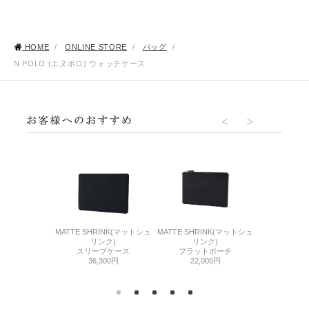
HOME
/
ONLINE STORE
/
バッグ
/
N POLO (エヌポロ) ウォッチケース
O(エヌポロ)
MATTE SHRINK(マットシュ
MATTE SHRINK(マットシュ
IRREGULAR 
ダーバッグ
リンク)
リンク)
ュラーシ
500円
スリーブケース
フラットポーチ
2WAYサッ
36,300円
22,000円
176,