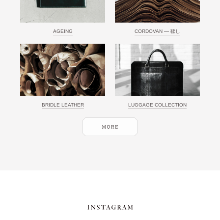
AGEING
CORDOVAN ― 鞣し
BRIDLE LEATHER
LUGGAGE COLLECTION