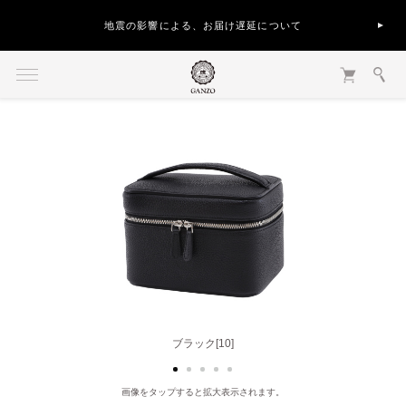
地震の影響による、お届け遅延について
ブラック[10]
グレー[20]
画像をタップすると拡大表示されます。