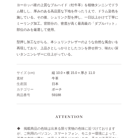
ヨーロッパ産の上質なブルハイド（牡牛革）を植物タンニンでドラ
ム鞣しし、厚みのある高品質な下地を作ったうえで、ドラム染色を
施している。その後、シュリンク型を押し、一日以上かけて丁寧に
ミーリング加工。背部分の、密度が高く最高級の「ダブルバット」
部位のみを厳選して使用。
型押し加工ながらも、本シュリンクレザーのような自然な風合いを
再現しており、上品さとしっかりとしたコシを併せ持つ、味わい深
いタンニンレザーに仕上がっている。
サイズ (cm)
縦 10.0 × 横 15.0 × 厚さ 11.0
素材
牛革
生産国
日本
カテゴリー
ポーチ
商品番号
59188
◆ 掲載商品の色味は出来る限り実物の色味に近づけております
が、ご利用のパソコン、スマートフォン、モニター環境によって、