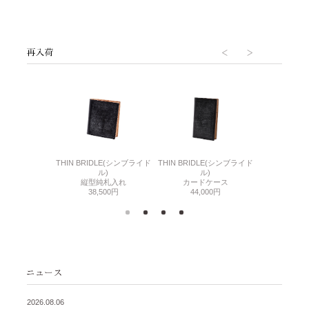
6(リザード6)
THIN BRIDLE(シンブライド
THIN BRIDLE(シンブライド
CORDOVA
刺入れ
ル)
ル)
通しマチ
500円
縦型純札入れ
カードケース
38,
38,500円
44,000円
2026.08.06