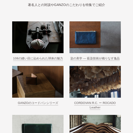
著名人との対談やGANZOのこだわりを特集でご紹介
108の縫い目に込められた球体の魅力
染の美学 ― 藍染技術が織りなす逸品
GANZOのコードバンシリーズ
CORDOVAN R.C. ー ROCADO
Leather