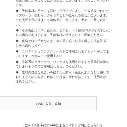
画像の色味が異なって見える場合がございます。予めご了承下さい
ませ。
◆ 天然素材の風合いを活かした仕上げにより、生成過程で付いた
キズやトラ、色むら、ざらつきなどが見られる場合がございます。
また光沢や色の濃淡にも個体差がございます。予めご了承くださ
い。
◆ 革の表面にキズ、色むら、こすれ、トラ(動物本来のシワ)などが
ある場合がありますが、天然素材の特性としてご理解ください。
◆ 皮脂や軽い汚れなどは、水で硬く絞った布で優しく拭き取るこ
とをお薦めします。
◆ コンディショニングクリームをご使用されますとツヤが出てま
いります。お好みでご使用下さい。
◆ 溶剤系のクリーナー、ワックスを使用されますと硬化剤が落ち
てしまいますのでご使用にならないでください。
◆ 素材の自然な風合いを残すため防水・色止め加工などは施して
おりませんので衣服に色移りが起きる場合があります。使用時はご
注意ください。
お気に入りに追加
ご購入の参考にSTAFFによるエイジング例はこちらから