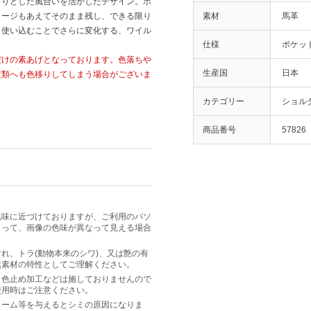
とりとした風合いを活かしたデザイン。ホ
メージもあえてそのまま残し、できる限り
素材
馬革
。使い込むことでさらに変化する、ワイル
仕様
ポケット
だけの素あげとなっております。色落ちや
生産国
日本
衣類へも色移りしてしまう場合がございま
カテゴリー
ショル
商品番号
57826
色味に近づけておりますが、ご利用のパソ
よって、画像の色味が異なって見える場合
れ、トラ(動物本来のシワ)、又は艶の有
然素材の特性としてご理解ください。
・色止め加工などは施しておりませんので
使用時はご注意ください。
リーム等を与えるとシミの原因になりま