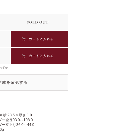
わずか
在庫を確認する
 × 横 28.5 × 厚さ 1.0
ー全長93.0～108.0
ー立上り36.0～44.0
0g