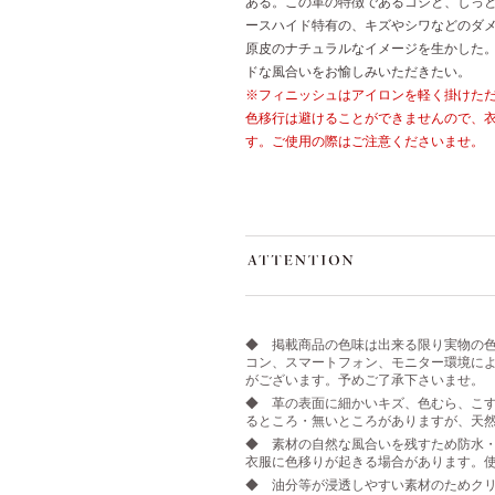
ある。この革の特徴であるコシと、しっ
ースハイド特有の、キズやシワなどのダ
原皮のナチュラルなイメージを生かした
ドな風合いをお愉しみいただきたい。
※フィニッシュはアイロンを軽く掛けた
色移行は避けることができませんので、
す。ご使用の際はご注意くださいませ。
◆ 掲載商品の色味は出来る限り実物の
コン、スマートフォン、モニター環境に
がございます。予めご了承下さいませ。
◆ 革の表面に細かいキズ、色むら、こす
るところ・無いところがありますが、天
◆ 素材の自然な風合いを残すため防水
衣服に色移りが起きる場合があります。
◆ 油分等が浸透しやすい素材のためク