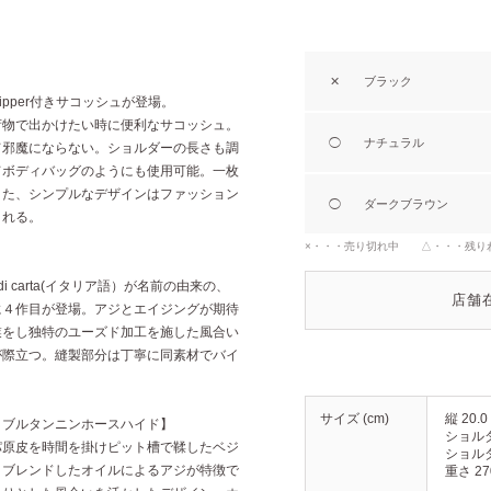
✕
ブラック
pper付きサコッシュが登場。
荷物で出かけたい時に便利なサコッシュ。
◯
ナチュラル
て邪魔にならない。ショルダーの長さも調
てボディバッグのようにも使用可能。一枚
また、シンプルなデザインはファッション
◯
ダークブラウン
くれる。
×・・・売り切れ中 △・・・残り
di carta(イタリア語）が名前の由来の、
店舗
に４作目が登場。アジとエイジングが期待
業をし独特のユーズド加工を施した風合い
が際立つ。縫製部分は丁寧に同素材でバイ
サイズ (cm)
縦 20.0
タブルタンニンホースハイド】
ショルダ
パ原皮を時間を掛けピット槽で鞣したベジ
ショルダ
、ブレンドしたオイルによるアジが特徴で
重さ 27