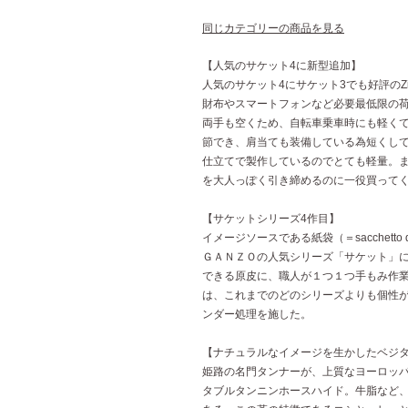
同じカテゴリーの商品を見る
【人気のサケット4に新型追加】
人気のサケット4にサケット3でも好評のZi
財布やスマートフォンなど必要最低限の
両手も空くため、自転車乗車時にも軽く
節でき、肩当ても装備している為短くし
仕立てで製作しているのでとても軽量。
を大人っぽく引き締めるのに一役買って
【サケットシリーズ4作目】
イメージソースである紙袋（＝sacchetto 
ＧＡＮＺＯの人気シリーズ「サケット」
できる原皮に、職人が１つ１つ手もみ作
は、これまでのどのシリーズよりも個性
ンダー処理を施した。
【ナチュラルなイメージを生かしたベジ
姫路の名門タンナーが、上質なヨーロッ
タブルタンニンホースハイド。牛脂など