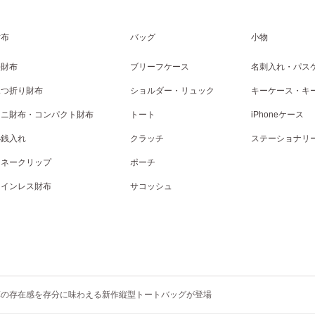
財布
バッグ
小物
長財布
ブリーフケース
名刺入れ・パス
二つ折り財布
ショルダー・リュック
キーケース・キ
ミニ財布・コンパクト財布
トート
iPhoneケース
小銭入れ
クラッチ
ステーショナリ
マネークリップ
ポーチ
コインレス財布
サコッシュ
革の存在感を存分に味わえる新作縦型トートバッグが登場