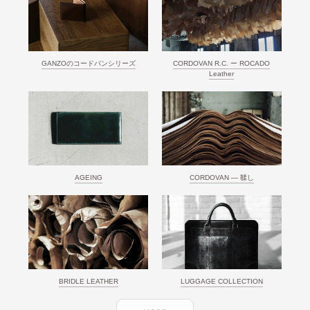
GANZOのコードバンシリーズ
CORDOVAN R.C. ー ROCADO
Leather
AGEING
CORDOVAN ― 鞣し
BRIDLE LEATHER
LUGGAGE COLLECTION