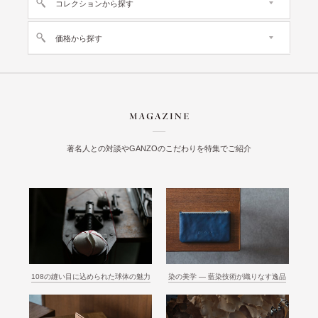
コレクションから探す
価格から探す
著名人との対談やGANZOのこだわりを特集でご紹介
108の縫い目に込められた球体の魅力
染の美学 ― 藍染技術が織りなす逸品