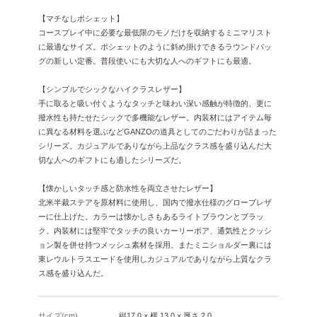
【マチなしポシェット】
コースプレイ中に必要な最低限のモノだけを収納するミニマリスト
に最適なサイズ。ポシェットのように斜め掛けできるラウンドバッ
グの新しい定番。普段使いにも大切な人へのギフトにも最適。
【シンプルでシックなハイクラスレザー】
手に取ると吸い付くようなタッチと味わい深い感触が特徴的、更に
撥水性も持たせたシックで多機能なレザー。内装材にはアイテム毎
に異なる材料を選ぶなどGANZOの道具としてのごだわりが詰まった
シリーズ。カジュアルでありながら上品なクラス感を盛り込んだ大
切な人へのギフトにも適したシリーズだ。
【懐かしいタッチ感と防水性を両立させたレザー】
北米半裁ステアを原材料に使用し、国内で撥水仕様のグローブレザ
ーに仕上げた。カラーは懐かしさもあるライトブラウンとブラッ
ク。内装材には堅牢でタッチの良いカーリーボア、通気性とクッシ
ョン製を併せ持つメッシュ素材を採用。またミニショルダー裏には
東レウルトラスエードを使用しカジュアルでありながら上質なクラ
ス感を盛り込んだ。
サイズ(cm)
縦17.0 × 横 13.0 × 厚さ 2.0