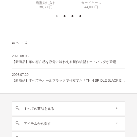
500円
縦型純札入れ
カードケース
38,
38,500円
44,000円
2026.08.06
【新商品】革の存在感を存分に味わえる新作縦型トートバッグが登場
2026.07.29
【新商品】すべてをオールブラックで仕立てた「THIN BRIDLE BLACKIE 」が登場
すべての商品を見る
アイテムから探す