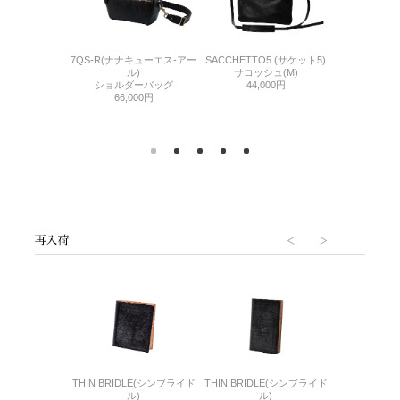
ーユーディー エス
7QS-R(ナナキューエス-アー
SACCHETTO5 (サケット5)
SACCHETTO
ィー)
ル)
サコッシュ(M)
スリン
ェット
ショルダーバッグ
44,000円
47,
500円
66,000円
6(リザード6)
THIN BRIDLE(シンブライド
THIN BRIDLE(シンブライド
CORDOVA
刺入れ
ル)
ル)
通しマチ