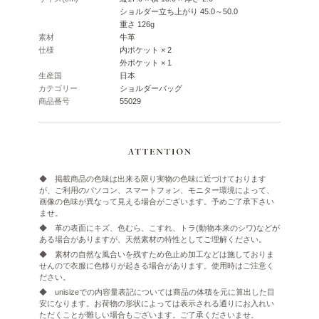
ショルダー立ち上がり 45.0～50.0
重さ 126g
素材
牛革
仕様
内ポケット × 2
外ポケット × 1
生産国
日本
カテゴリー
ショルダーバッグ
商品番号
55029
◆ 掲載商品の色味は出来る限り実物の色味に近づけております
が、ご利用のパソコン、スマートフォン、モニター環境によって、
画像の色味が異なって見える場合がございます。予めご了承下さい
ませ。
◆ 革の表面にキズ、色むら、こすれ、トラ(動物本来のシワ)などが
ある場合がありますが、天然素材の特性としてご理解ください。
◆ 素材の自然な風合いを残すため色止め加工などは施しておりま
せんので衣服に色移りが起きる場合があります。使用時はご注意く
ださい。
◆ unisizeでの内容量表記については商品の体積を元に算出した目
安になります。お荷物の形状によっては表示される通りにお入れい
ただくことが難しい場合もございます。ご了承くださいませ。