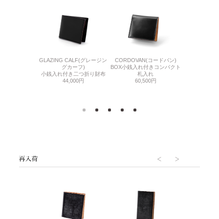
DLE(シンブライド
GLAZING CALF(グレージン
CORDOVAN(コードバン)
BABY CAL
ル)
グカーフ)
BOX小銭入れ付きコンパクト
マルチウ
れ付きコンパクト
小銭入れ付き二つ折り財布
札入れ
44,
入れ
44,000円
60,500円
000円