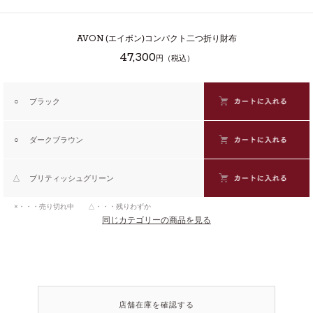
AVON
(エイボン)コンパクト二つ折り財布
47,300
円（税込）
○
ブラック
○
ダークブラウン
△
ブリティッシュグリーン
×・・・売り切れ中 △・・・残りわずか
同じカテゴリーの商品を見る
店舗在庫を確認する