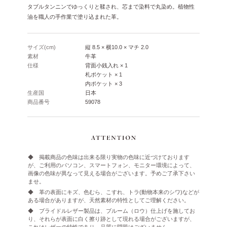
タブルタンニンでゆっくりと鞣され、芯まで染料で丸染め。植物性
油を職人の手作業で塗り込まれた革。
サイズ(cm)
縦 8.5 × 横10.0 × マチ 2.0
素材
牛革
仕様
背面小銭入れ × 1
札ポケット × 1
内ポケット × 3
生産国
日本
商品番号
59078
◆ 掲載商品の色味は出来る限り実物の色味に近づけております
が、ご利用のパソコン、スマートフォン、モニター環境によって、
画像の色味が異なって見える場合がございます。予めご了承下さい
ませ。
◆ 革の表面にキズ、色むら、こすれ、トラ(動物本来のシワ)などが
ある場合がありますが、天然素材の特性としてご理解ください。
◆ ブライドルレザー製品は、ブルーム（ロウ）仕上げを施してお
り、それらが表面に白く擦り跡として現れる場合がございますが、
これはレザーの特性であり、品質に問題はございません。