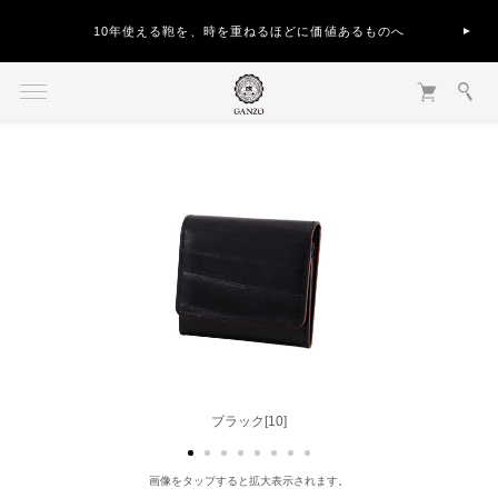
10年使える鞄を、時を重ねるほどに価値あるものへ
ダークブラウン[56]
ブラック[10]
画像をタップすると拡大表示されます。