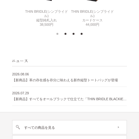
6(リザード6)
THIN BRIDLE(シンブライド
THIN BRIDLE(シンブライド
CORDOVA
刺入れ
ル)
ル)
通しマチ
500円
縦型純札入れ
カードケース
38,
38,500円
44,000円
2026.08.06
【新商品】革の存在感を存分に味わえる新作縦型トートバッグが登場
2026.07.29
【新商品】すべてをオールブラックで仕立てた「THIN BRIDLE BLACKIE 」が登場
すべての商品を見る