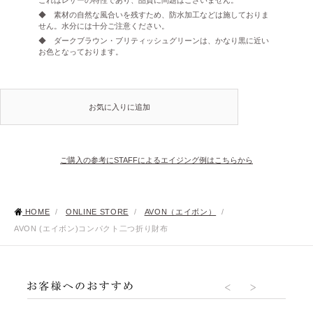
◆ 素材の自然な風合いを残すため、防水加工などは施しておりま
せん。水分には十分ご注意ください。
◆ ダークブラウン・ブリティッシュグリーンは、かなり黒に近い
お色となっております。
お気に入りに追加
ご購入の参考にSTAFFによるエイジング例はこちらから
HOME
/
ONLINE STORE
/
AVON（エイボン）
/
AVON (エイボン)コンパクト二つ折り財布