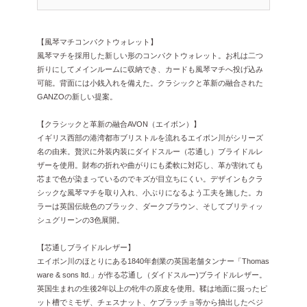
【風琴マチコンパクトウォレット】
風琴マチを採用した新しい形のコンパクトウォレット。お札は二つ
折りにしてメインルームに収納でき、カードも風琴マチへ投げ込み
可能。背面には小銭入れを備えた。クラシックと革新の融合された
GANZOの新しい提案。
【クラシックと革新の融合AVON（エイボン）】
イギリス西部の港湾都市ブリストルを流れるエイボン川がシリーズ
名の由来。贅沢に外装内装にダイドスルー（芯通し）ブライドルレ
ザーを使用。財布の折れや曲がりにも柔軟に対応し、革が割れても
芯まで色が染まっているのでキズが目立ちにくい。デザインもクラ
シックな風琴マチを取り入れ、小ぶりになるよう工夫を施した。カ
ラーは英国伝統色のブラック、ダークブラウン、そしてブリティッ
シュグリーンの3色展開。
【芯通しブライドルレザー】
エイボン川のほとりにある1840年創業の英国老舗タンナー「Thomas
ware & sons ltd.」が作る芯通し（ダイドスルー)ブライドルレザー。
英国生まれの生後2年以上の牝牛の原皮を使用。鞣は地面に掘ったピ
ット槽でミモザ、チェスナット、ケブラッチョ等から抽出したベジ