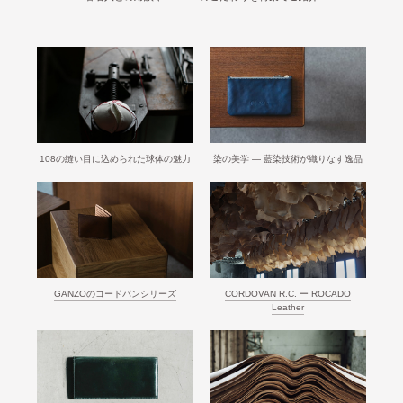
108の縫い目に込められた球体の魅力
染の美学 ― 藍染技術が織りなす逸品
GANZOのコードバンシリーズ
CORDOVAN R.C. ー ROCADO
Leather