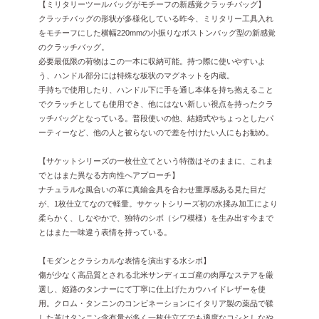
【ミリタリーツールバッグがモチーフの新感覚クラッチバッグ】
クラッチバッグの形状が多様化している昨今、ミリタリー工具入れ
をモチーフにした横幅220mmの小振りなボストンバッグ型の新感覚
のクラッチバッグ。
必要最低限の荷物はこの一本に収納可能。持つ際に使いやすいよ
う、ハンドル部分には特殊な板状のマグネットを内蔵。
手持ちで使用したり、ハンドル下に手を通し本体を持ち抱えること
でクラッチとしても使用でき、他にはない新しい視点を持ったクラ
ッチバッグとなっている。普段使いの他、結婚式やちょっとしたパ
ーティーなど、他の人と被らないので差を付けたい人にもお勧め。
【サケットシリーズの一枚仕立てという特徴はそのままに、これま
でとはまた異なる方向性へアプローチ】
ナチュラルな風合いの革に真鍮金具を合わせ重厚感ある見た目だ
が、1枚仕立てなので軽量。サケットシリーズ初の水揉み加工により
柔らかく、しなやかで、独特のシボ（シワ模様）を生み出す今まで
とはまた一味違う表情を持っている。
【モダンとクラシカルな表情を演出する水シボ】
傷が少なく高品質とされる北米サンディエゴ産の肉厚なステアを厳
選し、姫路のタンナーにて丁寧に仕上げたカウハイドレザーを使
用。クロム・タンニンのコンビネーションにイタリア製の薬品で鞣
した革はタンニン含有量が多く一枚仕立てでも適度なコシとしなや