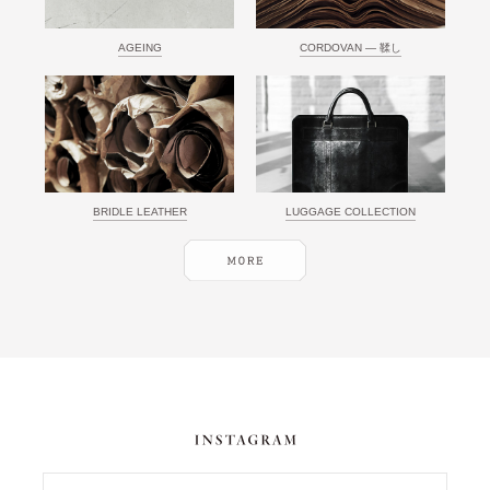
AGEING
CORDOVAN ― 鞣し
BRIDLE LEATHER
LUGGAGE COLLECTION