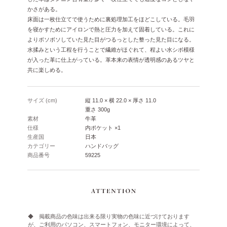
かさがある。
床面は一枚仕立てで使うために裏処理加工をほどこしている。毛羽
を寝かすためにアイロンで熱と圧力を加えて固着している。これに
よりボソボソしていた見た目がつるっとした整った見た目になる。
水揉みという工程を行うことで繊維がほぐれて、程よい水シボ模様
が入った革に仕上がっている。革本来の表情が透明感のあるツヤと
共に楽しめる。
サイズ (cm)
縦 11.0 × 横 22.0 × 厚さ 11.0
重さ 300g
素材
牛革
仕様
内ポケット ×1
生産国
日本
カテゴリー
ハンドバッグ
商品番号
59225
◆ 掲載商品の色味は出来る限り実物の色味に近づけております
が、ご利用のパソコン、スマートフォン、モニター環境によって、