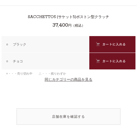
SACCHETTO5
(サケット5)ボストン型クラッチ
37,400
円（税込）
○
ブラック
○
チョコ
×・・・売り切れ中 △・・・残りわずか
同じカテゴリーの商品を見る
店舗在庫を確認する