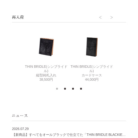
6(リザード6)
THIN BRIDLE(シンブライド
THIN BRIDLE(シンブライド
CORDOVA
刺入れ
ル)
ル)
通しマチ
500円
縦型純札入れ
カードケース
38,
38,500円
44,000円
2026.07.29
【新商品】すべてをオールブラックで仕立てた「THIN BRIDLE BLACKIE 」が登場