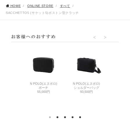
HOME
/
ONLINE STORE
/
すべて
/
SACCHETTO5 (サケット5)ボストン型クラッチ
 ECO CANVAS
N POLO(エヌポロ)
N POLO(エヌポロ)
N POLO
フ エコキャンバ
ポーチ
ショルダーバッグ
ウォレッ
ス)
55,000円
93,500円
74,
ルバッグ
500円