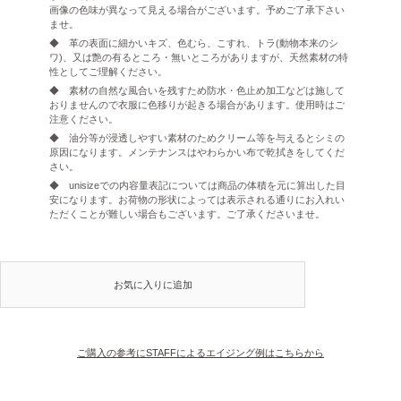
画像の色味が異なって見える場合がございます。予めご了承下さい
ませ。
◆ 革の表面に細かいキズ、色むら、こすれ、トラ(動物本来のシ
ワ)、又は艶の有るところ・無いところがありますが、天然素材の特
性としてご理解ください。
◆ 素材の自然な風合いを残すため防水・色止め加工などは施して
おりませんので衣服に色移りが起きる場合があります。使用時はご
注意ください。
◆ 油分等が浸透しやすい素材のためクリーム等を与えるとシミの
原因になります。メンテナンスはやわらかい布で乾拭きをしてくだ
さい。
◆ unisizeでの内容量表記については商品の体積を元に算出した目
安になります。お荷物の形状によっては表示される通りにお入れい
ただくことが難しい場合もございます。ご了承くださいませ。
お気に入りに追加
ご購入の参考にSTAFFによるエイジング例はこちらから