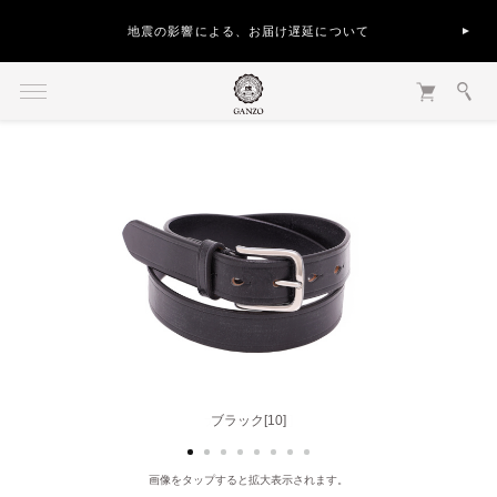
地震の影響による、お届け遅延について
ナチュラル[40]
ブラック[10]
画像をタップすると拡大表示されます。