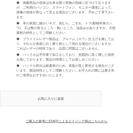
◆ 掲載商品の色味は出来る限り実物の色味に近づけております
が、ご利用のパソコン、スマートフォン、モニター環境によって、
画像の色味が異なって見える場合がございます。予めご了承下さい
ませ。
◆ 革の表面に細かいキズ、色むら、こすれ、トラ(動物本来のシ
ワ)、又は艶の有るところ・無いところ、油染みがありますが、天然
素材の特性としてご理解ください。
◆ ブライドルレザー製品は、ブルーム（ロウ）仕上げを施してお
り、それらが表面に白く擦り跡として現れる場合がございますが、
これはレザーの特性であり、品質に問題はございません。
◆ バックルは手作業で加工をしており、意図的に黒く燻した箇所
を残しております。製品の特徴としてお楽しみください。
◆ バックル部分は銀素材のため、表面が黒く変色する場合がござ
います。製品特性としてご理解ください。お手入れの際には磨き布
のご使用をおすすめいたします。
お気に入りに追加
ご購入の参考にSTAFFによるエイジング例はこちらから