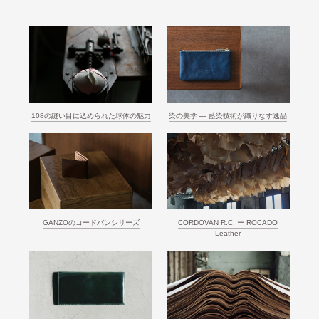
108の縫い目に込められた球体の魅力
染の美学 ― 藍染技術が織りなす逸品
GANZOのコードバンシリーズ
CORDOVAN R.C. ー ROCADO
Leather