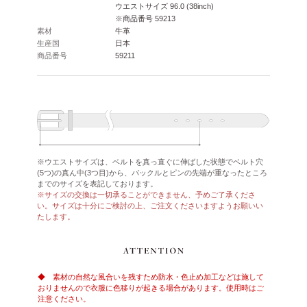
ウエストサイズ 96.0 (38inch)
※商品番号 59213
素材
牛革
生産国
日本
商品番号
59211
※ウエストサイズは、ベルトを真っ直ぐに伸ばした状態でベルト穴
(5つ)の真ん中(3つ目)から、バックルとピンの先端が重なったところ
までのサイズを表記しております。
※サイズの交換は一切承ることができません、予めご了承くださ
い。サイズは十分にご検討の上、ご注文くださいますようお願いい
たします。
◆ 素材の自然な風合いを残すため防水・色止め加工などは施して
おりませんので衣服に色移りが起きる場合があります。使用時はご
注意ください。