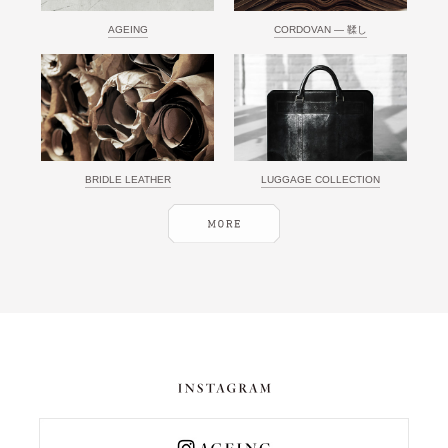
AGEING
CORDOVAN ― 鞣し
BRIDLE LEATHER
LUGGAGE COLLECTION