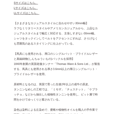
Sサイズはこちら。
Lサイズはこちら。
LLサイズはこちら。
【さまざまなカジュアルスタイルに合わせやすい30mm幅】
ラフなミリタリースタイルやアメリカンカジュアルから、上品なカ
ジュアルスタイルまで幅広く対応する、主張しすぎない30mm幅。
シャツをタックインしてベルトをアクセントにすれば、さりげなく
も雰囲気のあるスタイリングに仕上がっている。
【馬具にも使用される、厚口のシングルバット・ブライドルレザー
と真鍮鋳物(しんちゅういもの)バックルを採用】
1840年創業の英国老舗タンナー「Thomas Ware & Sons Ltd.」が製造
する、馬具にも使用される厚さ3.6mm以上の厚口シングルバット・
ブライドルレザーを使用。
原材料となるのは、英国で育った生後2年以上の成牛の原皮。
タンニンなめしの工程では、「ミモザ」「チェスナット」「ケブラ
ッチョ」などから抽出した植物性タンニンを使用し、ビット層で時
間をかけてゆっくりと鞣されている。
染色は染料による丘染めで、蜜蝋や植物性オイルを職人の手作業で