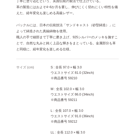
丁寧に塗り込むという、英国伝統の製法で仕上げている。
革の製造にはおよそ4~6か月を要し、伸びにくく切れにくい特性を備
えた、経年変化も楽しめる高級レザー。
バックルには、日本の伝統技法「サンドキャスト（砂型鋳造）」に
よって鋳造された真鍮鋳物を使用。
職人の手で細部まで丁寧に磨き上げ、925シルバーのメッキを施すこ
とで、自然な丸みと鈍く上品な輝きをまとっている。金属部分も革
と同様に、経年変化を楽しめる仕様。
サイズ (cm)
S : 全長 97.0 × 幅 3.0
ウエストサイズ 81.0 (32inch)
※商品番号 59210
M : 全長 102.0 × 幅 3.0
ウエストサイズ 86.0 (34inch)
※商品番号 59211
L : 全長 107.0 × 幅 3.0
ウエストサイズ 91.0 (36inch)
※商品番号 59212
LL : 全長 112.0 × 幅 3.0