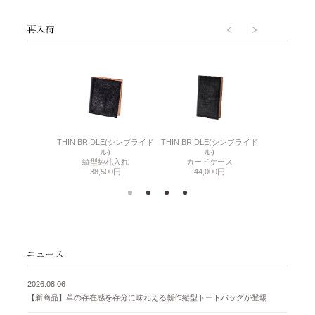
6(リザード6)
THIN BRIDLE(シンブライド
THIN BRIDLE(シンブライド
CORDOVA
刺入れ
ル)
ル)
通しマチ
500円
縦型純札入れ
カードケース
38,
38,500円
44,000円
2026.08.06
【新商品】革の存在感を存分に味わえる新作縦型トートバッグが登場