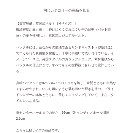
同じカテゴリーの商品を見る
【質実剛健。英国式ベルト［Mサイズ］】
繊維密度が最も高く、伸びにくく切れにくい牛の背中（バット部
位）の革を使用した、英国式カジュアルベルト。
バックルには、昔ながらの製法であるサンドキャスト（砂型鋳造）
でつくられた真鍮製を採用し、丁寧に手縫いで取り付けている。イ
メージソースは、英国スタイルのカジュアルウェア。素材選びから
バックルの仕上げまで、すべてをその世界観に合わせて設計してい
る。
真鍮バックルには925シルバーのメッキを施し、時間とともに自然な
くすみが生まれ、いぶし銀のような落ち着いた輝きを放つ。ブライ
ドルレザーの本体とともに、美しくエイジングしていく、まさにタ
イムレスな逸品。
※センターホールまでの長さ：86cm（34インチ）／ホール間隔：
2.5cm
こちらはMサイズの商品です。