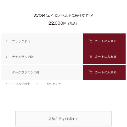
AVON
(エイボン)ベルト(1枚仕立て) M
22,000
円（税込）
○
ブラック [10]
○
ナチュラル [40]
○
ダークブラウン[56]
×・・・売り切れ中 △・・・残りわずか
店舗在庫を確認する