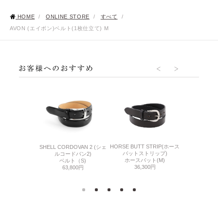
HOME
/
ONLINE STORE
/
すべて
/
AVON (エイボン)ベルト(1枚仕立て) M
HORSE BUTT STRIP(ホース
SHELL CORDOVAN 2 (シェ
ーユーディー)
GUD(ジー
バットストリップ)
ルコードバン2)
ェザー) M
ベルト(フ
ホースバット(M)
ベルト（S)
500円
27,
36,300円
63,800円