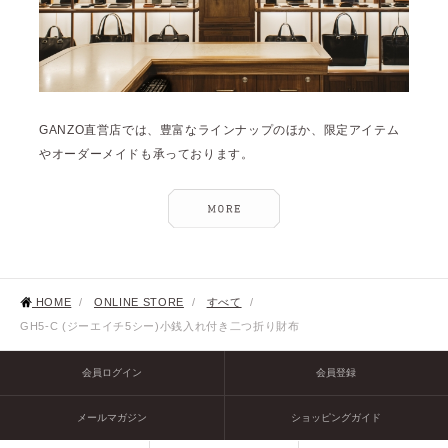
GANZO直営店では、豊富なラインナップのほか、限定アイテム
やオーダーメイドも承っております。
HOME
/
ONLINE STORE
/
すべて
/
GH5-C (ジーエイチ5シー)小銭入れ付き二つ折り財布
会員ログイン
会員登録
メールマガジン
ショッピングガイド