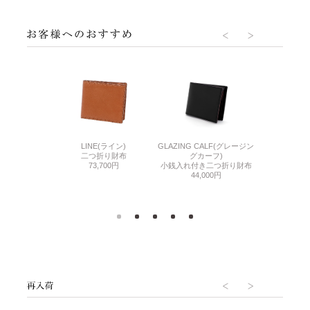
(エイボン)
LINE(ライン)
THIN BRID
GLAZING CALF(グレージン
二つ折り財布
二つ折り財布
ル
グカーフ)
300円
73,700円
BOX小銭入れ
小銭入れ付き二つ折り財布
札
44,000円
55,