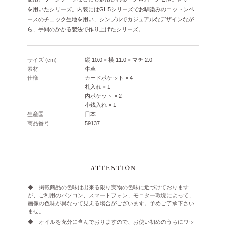
を用いたシリーズ。内装にはGH5シリーズでお馴染みのコットンベ
ースのチェック生地を用い、シンプルでカジュアルなデザインなが
ら、手間のかかる製法で作り上げたシリーズ。
サイズ (cm)
縦 10.0 × 横 11.0 × マチ 2.0
素材
牛革
仕様
カードポケット × 4
札入れ × 1
内ポケット × 2
小銭入れ × 1
生産国
日本
商品番号
59137
◆ 掲載商品の色味は出来る限り実物の色味に近づけております
が、ご利用のパソコン、スマートフォン、モニター環境によって、
画像の色味が異なって見える場合がございます。予めご了承下さい
ませ。
◆ オイルを充分に含んでおりますので、お使い初めのうちにワッ