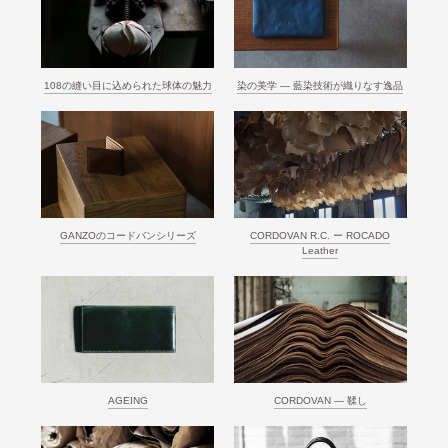
108の縫い目に込められた球体の魅力
染の美学 ― 藍染技術が織りなす逸品
GANZOのコードバンシリーズ
CORDOVAN R.C. ー ROCADO
Leather
AGEING
CORDOVAN ― 鞣し