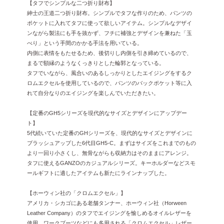
【タフでシンプルな二つ折り財布】
紳士の王道二つ折り財布。シンプルでタフな作りのため、パンツの
ポケットに入れてタフに使って欲しいアイテム。シンプルなデザイ
ンながら製法にも手を抜かず、フチに補強とデザインを兼ねた「玉
べり」という手間のかかる手法を用いている。
内側に表情をもたせるため、後切りし内側を引き締めているので、
まるで額縁のようなくっきりとした輪郭となっている。
タフでいながら、風合いのあるしっかりとしたエイジングをするク
ロムエクセルを使用しているので、パンツのバックポケット等に入
れて自分なりのエイジングを楽しんでいただきたい。
【定番のGH5シリーズを現代的なサイズとデザインにアップデー
ト】
5代続いていた定番のGHシリーズを、現代的なサイズとデザインに
ブラッシュアップした6代目GH5-C。まずはサイズをこれまでのもの
より一回り小さくし、無骨ながらも収納力はそのままにアレンジ。
タフに使えるGANZOのカジュアルシリーズ。キーホルダーなどスモ
ールギフトに適したアイテムも新たにラインナップした。
【ホーウィン社の「クロムエクセル」】
アメリカ・シカゴにある老舗タンナー、ホーウィン社（Horween
Leather Company）のタフでエイジングを愉しめるオイルレザーを
使用。ワークブーツなどにも多用される「クロムエクセル」レザー