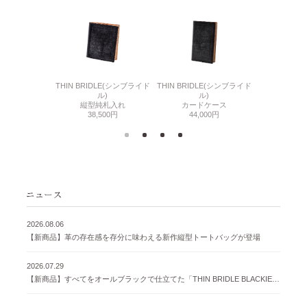
6(リザード6)
THIN BRIDLE(シンブライド
THIN BRIDLE(シンブライド
CORDOVA
刺入れ
ル)
ル)
通しマチ
500円
縦型純札入れ
カードケース
38,
38,500円
44,000円
2026.08.06
【新商品】革の存在感を存分に味わえる新作縦型トートバッグが登場
2026.07.29
【新商品】すべてをオールブラックで仕立てた「THIN BRIDLE BLACKIE 」が登場