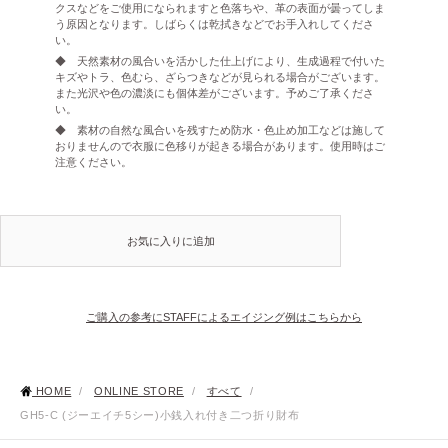
クスなどをご使用になられますと色落ちや、革の表面が曇ってしま
う原因となります。しばらくは乾拭きなどでお手入れしてくださ
い。
◆ 天然素材の風合いを活かした仕上げにより、生成過程で付いた
キズやトラ、色むら、ざらつきなどが見られる場合がございます。
また光沢や色の濃淡にも個体差がございます。予めご了承くださ
い。
◆ 素材の自然な風合いを残すため防水・色止め加工などは施して
おりませんので衣服に色移りが起きる場合があります。使用時はご
注意ください。
お気に入りに追加
ご購入の参考にSTAFFによるエイジング例はこちらから
HOME
/
ONLINE STORE
/
すべて
/
GH5-C (ジーエイチ5シー)小銭入れ付き二つ折り財布