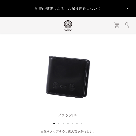
地震の影響による、お届け遅延について
ブラック[10]
チョコ[56]
画像をタップすると拡大表示されます。