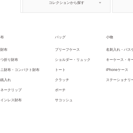
コレクションから探す
財布
バッグ
小物
長財布
ブリーフケース
名刺入れ・パス
二つ折り財布
ショルダー・リュック
キーケース・キ
ミニ財布・コンパクト財布
トート
iPhoneケース
小銭入れ
クラッチ
ステーショナリ
マネークリップ
ポーチ
コインレス財布
サコッシュ