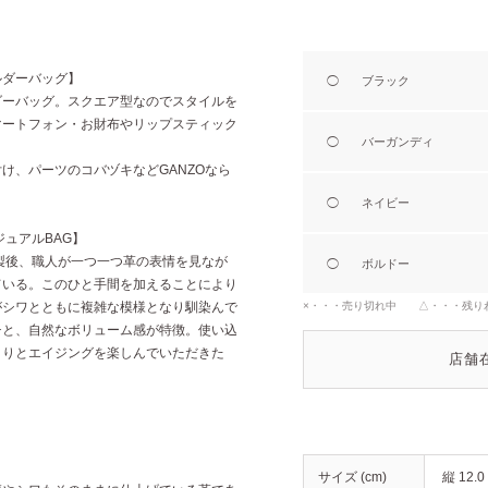
ルダーバッグ】
◯
ブラック
ダーバッグ。スクエア型なのでスタイルを
マートフォン・お財布やリップスティック
◯
バーガンディ
け、パーツのコバヅキなどGANZOなら
。
◯
ネイビー
ュアルBAG】
製後、職人が一つ一つ革の表情を見なが
◯
ボルドー
ている。このひと手間を加えることにより
がシワとともに複雑な模様となり馴染んで
×・・・売り切れ中 △・・・残り
チと、自然なボリューム感が特徴。使い込
くりとエイジングを楽しんでいただきた
店舗
サイズ (cm)
縦 12.0