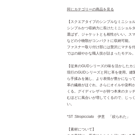
同じカテゴリーの商品を見る
【スクエアタイプのシンプルなミニショ
シンプルかつ収納力に長けたミニショル
選ばず、ジャケットとも相性がいい。ス
などの小物類がコンパクトに収納可能。
ファスナー取り付け部には贅沢にマチを付
ではの細やかな職人技が詰まったモデル
【従来のGUDシリーズの味を活かしたカジ
現行のGUDシリーズと同じ革を使用。縫
ら手揉みを施し、より表情が豊かになっ
革の繊維がほぐれ、さらにオイルや染料
くる。グイディレザーが持つ本来のタッ
むほどに風合いが増してくるので、じっ
い。
*ST :Stropicciato 伊意 「絞られた」
【素材について】