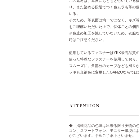
この素材は、原皮にもともと付いている
り、また染める段階でつく色ムラも革の
いる。
そのため、革表面は均一ではなく、キズ等
をご理解いただいた上で、個体ごとの個
※色止め加工を施していないため、衣服
時はご注意ください。
使用しているファスナーはYKK最高品質
使った特殊なファスナーを使用しており
スムーズに。角部分のカーブなども滑り
ッキも真鍮色に変更したGANZOならで
◆ 掲載商品の色味は出来る限り実物の
コン、スマートフォン、モニター環境に
がございます。予めご了承下さいませ。