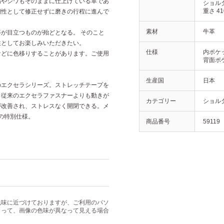
傷やシワもそのままに仕上げている革であ
ショルダ
重さ 41
個性として修正せずに磨きの行程に進んで
素材
牛革
が目立つものが殆どとなる。 そのこと
性としてお楽しみいただきたい。
仕様
内ポケッ
などに色移りすることがあります。ご使用
背面ポケ
生産国
日本
のエクセラシリーズ。ストレッチテープを
、従来のエクセラファスナーよりも動きが
カテゴリー
ショル
が改善され、ストレスなく開閉できる。メ
はの特別仕様。
商品番号
59119
色味に近づけておりますが、ご利用のパソ
よって、画像の色味が異なって見える場合