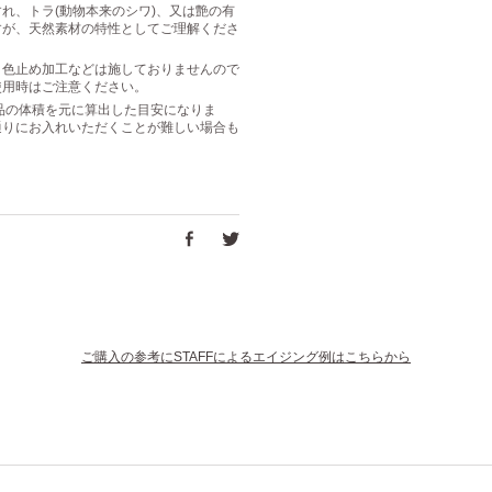
れ、トラ(動物本来のシワ)、又は艶の有
すが、天然素材の特性としてご理解くださ
・色止め加工などは施しておりませんので
使用時はご注意ください。
は商品の体積を元に算出した目安になりま
通りにお入れいただくことが難しい場合も
ご購入の参考にSTAFFによるエイジング例はこちらから