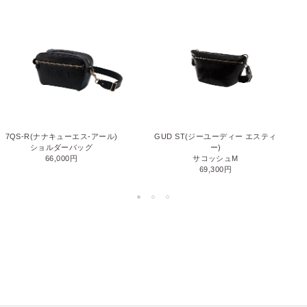
7QS-R(ナナキューエス-アール)
GUD ST(ジーユーディー エスティ
ショルダーバッグ
ー)
66,000円
サコッシュM
69,300円