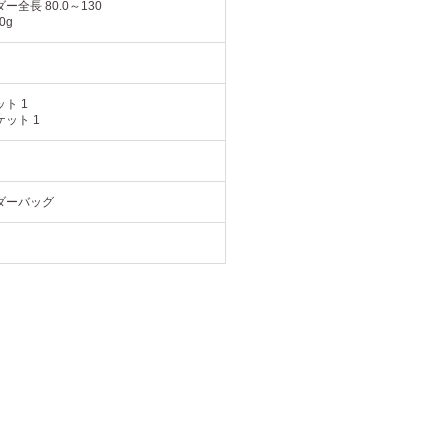
ー全長 80.0～130
0g
ト 1
ット 1
ダーバッグ