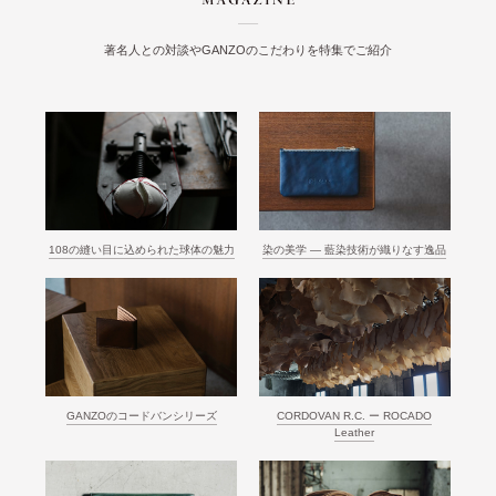
著名人との対談やGANZOのこだわりを特集でご紹介
108の縫い目に込められた球体の魅力
染の美学 ― 藍染技術が織りなす逸品
GANZOのコードバンシリーズ
CORDOVAN R.C. ー ROCADO
Leather