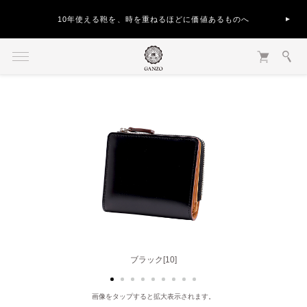
10年使える鞄を、時を重ねるほどに価値あるものへ
ダークブラウン[56]
ブラック[10]
画像をタップすると拡大表示されます。