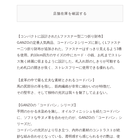
店舗在庫を確認する
【コンパクトに設計されたLファスナー型二つ折り財布】
GANZOの定番人気商品、コードバン２シリーズに新しくLファスナ
ー二つ折り財布が追加された。ファスナーはすっきり見えるよう3番
を使用。約10cm四方のサイズの中にカード・小銭、お札までストレ
ス無く綺麗に収まるように設計した。札入れ部のしきりが可動する
ため札口の開きが良く、ストレスフリーに使用できる優れもの。
【皮革の中で最も丈夫な素材とされるコードバン】
馬の尻部分の革を指し、筋肉繊維が非常に細かいのが特徴だ。
その堅牢さ、そして独特の光沢は我々を魅了して止まない。
【GANZOの「コードバン」シリーズ】
手間のかかる水染めを施し、オイルフィニッシュを経たコードバン
に、ソフトな牛ヌメ革を合わせたのが、GANZOの「コードバン」シ
リーズだ。
コードバンの光沢がより引き立つ、内外の素材のコントラストが絶
妙な組み合わせとなっている。透明感すら感じられるその艶は、使