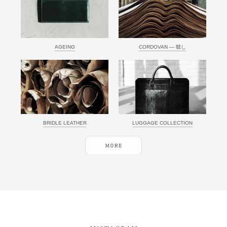
AGEING
CORDOVAN ― 鞣し
BRIDLE LEATHER
LUGGAGE COLLECTION