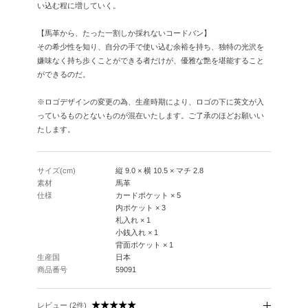
い込む程に増していく。
【馬革から、たった一割しか採れないコードバン】
その希少性を知り、自分の手で使い込む余裕を持ち、独特の光沢を
嫌味なく持ち歩くことができる者だけが、優雅な艶を堪能すること
ができるのだ。
※ロゴデザインの変更の為、生産時期により、ロゴの下に英文が入
っているものとないものが混在いたします。ご了承のほどお願いい
たします。
サイズ(cm)
縦 9.0 × 横 10.5 × マチ 2.8
素材
馬革
仕様
カードポケット × 5
内ポケット × 3
札入れ × 1
小銭入れ × 1
背面ポケット × 1
生産国
日本
商品番号
59091
レビュー (2件)