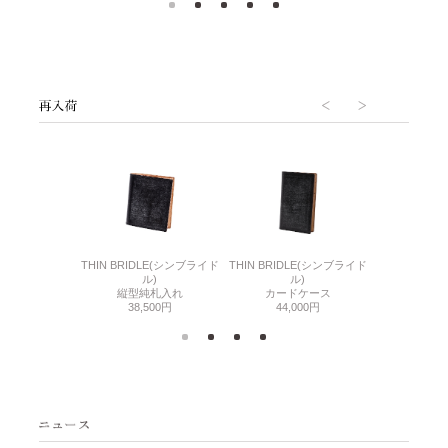
6(リザード6)
THIN BRIDLE(シンブライド
THIN BRIDLE(シンブライド
CORDOVA
刺入れ
ル)
ル)
通しマチ
500円
縦型純札入れ
カードケース
38,
38,500円
44,000円