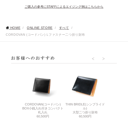
ご購入の参考にSTAFFによるエイジング例はこちらから
HOME
/
ONLINE STORE
/
すべて
/
CORDOVAN (コードバン) Lファスナー二つ折り財布
N(コードバン)
LINE
CORDOVAN(コードバン)
THIN BRIDLE(シンブライド
き二つ折り財布
LF札入れコ
BOX小銭入れ付きコンパクト
ル)
500円
49,
札入れ
大型二つ折り財布
60,500円
60,500円