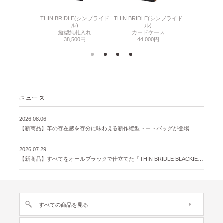
6(リザード6)
THIN BRIDLE(シンブライド
THIN BRIDLE(シンブライド
CORDOVA
刺入れ
ル)
ル)
通しマチ
500円
縦型純札入れ
カードケース
38,
38,500円
44,000円
2026.08.06
【新商品】革の存在感を存分に味わえる新作縦型トートバッグが登場
2026.07.29
【新商品】すべてをオールブラックで仕立てた「THIN BRIDLE BLACKIE 」が登場
すべての商品を見る