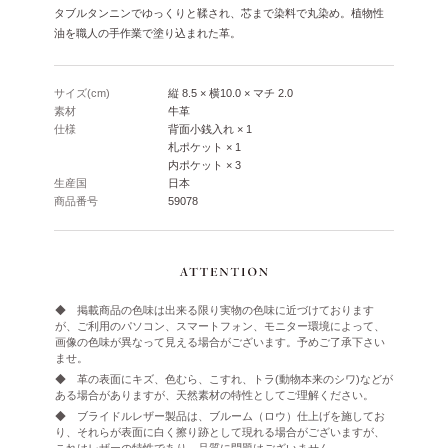
タブルタンニンでゆっくりと鞣され、芯まで染料で丸染め。植物性
油を職人の手作業で塗り込まれた革。
サイズ(cm)
縦 8.5 × 横10.0 × マチ 2.0
素材
牛革
仕様
背面小銭入れ × 1
札ポケット × 1
内ポケット × 3
生産国
日本
商品番号
59078
◆ 掲載商品の色味は出来る限り実物の色味に近づけております
が、ご利用のパソコン、スマートフォン、モニター環境によって、
画像の色味が異なって見える場合がございます。予めご了承下さい
ませ。
◆ 革の表面にキズ、色むら、こすれ、トラ(動物本来のシワ)などが
ある場合がありますが、天然素材の特性としてご理解ください。
◆ ブライドルレザー製品は、ブルーム（ロウ）仕上げを施してお
り、それらが表面に白く擦り跡として現れる場合がございますが、
これはレザーの特性であり、品質に問題はございません。