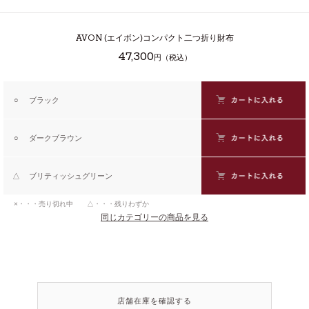
AVON
(エイボン)コンパクト二つ折り財布
47,300
円（税込）
○
ブラック
○
ダークブラウン
△
ブリティッシュグリーン
×・・・売り切れ中 △・・・残りわずか
同じカテゴリーの商品を見る
店舗在庫を確認する