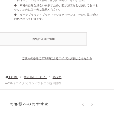
◆ 素材の自然な風合いを残すため、防水加工などは施しておりま
せん。水分には十分ご注意ください。
◆ ダークブラウン・ブリティッシュグリーンは、かなり黒に近い
お色となっております。
お気に入りに追加
ご購入の参考にSTAFFによるエイジング例はこちらから
HOME
/
ONLINE STORE
/
すべて
/
AVON (エイボン)コンパクト二つ折り財布