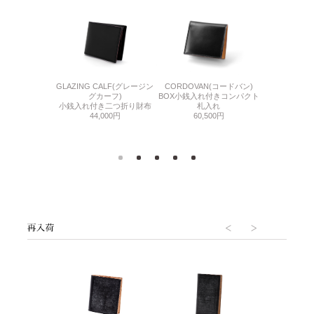
DLE(シンブライド
GLAZING CALF(グレージン
CORDOVAN(コードバン)
BABY CAL
ル)
グカーフ)
BOX小銭入れ付きコンパクト
マルチウ
れ付きコンパクト
小銭入れ付き二つ折り財布
札入れ
44,
入れ
44,000円
60,500円
000円