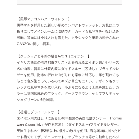
【風琴マチコンパクトウォレット】
風琴マチを採用した新しい形のコンパクトウォレット。お札は二つ
折りにしてメインルームに収納でき、カードも風琴マチへ投げ込み
可能。背面には小銭入れを備えた。クラシックと革新の融合された
GANZOの新しい提案。
【クラシックと革新の融合AVON（エイボン）】
イギリス西部の港湾都市ブリストルを流れるエイボン川がシリーズ
名の由来。贅沢に外装内装にダイドスルー（芯通し）ブライドルレ
ザーを使用。財布の折れや曲がりにも柔軟に対応し、革が割れても
芯まで色が染まっているのでキズが目立ちにくい。デザインもクラ
シックな風琴マチを取り入れ、小ぶりになるよう工夫を施した。カ
ラーは英国伝統色のブラック、ダークブラウン、そしてブリティッ
シュグリーンの3色展開。
【芯通しブライドルレザー】
エイボン川のほとりにある1840年創業の英国老舗タンナー「Thomas
ware & sons ltd.」が作る芯通し（ダイドスルー)ブライドルレザー。
英国生まれの生後2年以上の牝牛の原皮を使用。鞣は地面に掘ったピ
ット槽でミモザ、チェスナット、ケブラッチョ等から抽出したベジ