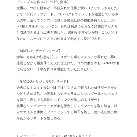
【シンプルな作りの二つ折り財布】
定番の二つ折り財布が、小銭入れの仕様が変わりよりすっきりした
デザインにアップデート。 コンパクトウォレットが氾濫している市
況の中、至ってシンプルに薄く必要最低限の機能を持たせた。カー
ド4枚とマルチポケット2つ。お札は窮屈にならなく綺麗にすっきり
と収納できるよう工夫を施した。 過剰なデザインが無くコンパクト
なため、スーツからオフの休日まで飽きずに使用できる。
【6作目のリザードシリーズ】
縫製にも細心の注意を払い、リザード鱗でステッチが暴れない様に
注意しながら極力薄く丈夫に仕上げた。コバの磨き等もGANZOの名
に恥じない、丁寧な作りを堪能していただきたい。
【GANZOオリジナルOilリザード】
過去にＬｉｚａｒｄ1～4までオリジナルで作られたoilリザードがレ
シピも含め復活。内装素材もナチュラルなショルダーヌメシボあり
を採用。表も中も程良いエイジングが愉しめるリザード。
貴重なリングマークトカゲ革を脱色しリングマークを取り除き、独
自のオイルと半艶にフィニッシュする加工を施し、使い込む程に艶
があがるリザードを愉しめる。
サイズ (cm)
縦 9.5 × 横 10.5 × 厚さ 1.7