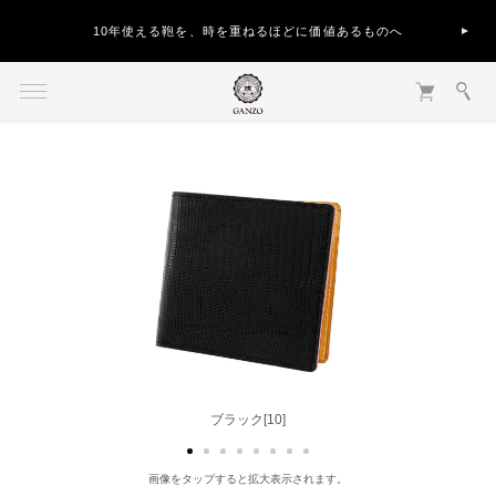
10年使える鞄を、時を重ねるほどに価値あるものへ
ブラック[10]
ブラウン[50]
画像をタップすると拡大表示されます。