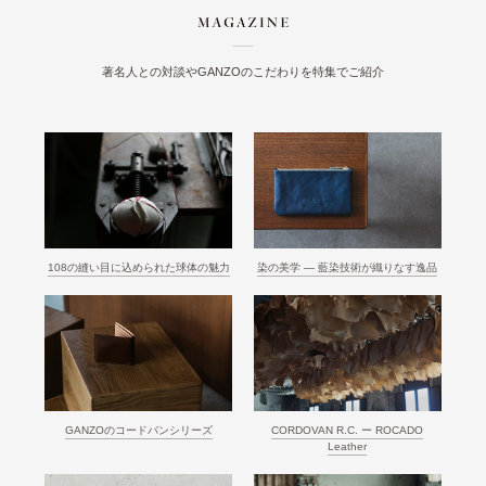
著名人との対談やGANZOのこだわりを特集でご紹介
108の縫い目に込められた球体の魅力
染の美学 ― 藍染技術が織りなす逸品
GANZOのコードバンシリーズ
CORDOVAN R.C. ー ROCADO
Leather