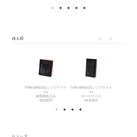
6(リザード6)
THIN BRIDLE(シンブライド
THIN BRIDLE(シンブライド
CORDOVA
刺入れ
ル)
ル)
通しマチ
500円
縦型純札入れ
カードケース
38,
38,500円
44,000円