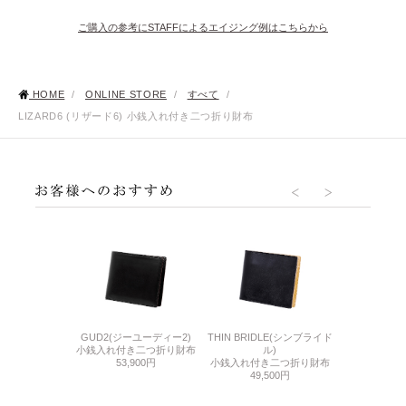
ご購入の参考にSTAFFによるエイジング例はこちらから
HOME
/
ONLINE STORE
/
すべて
/
LIZARD6 (リザード6) 小銭入れ付き二つ折り財布
GUD2(ジーユーディー2)
THIN BRIDLE(シンブライド
CORDOVA
DLE(シンブライド
小銭入れ付き二つ折り財布
ル)
小銭入れ付き
ル)
53,900円
小銭入れ付き二つ折り財布
71,
れ付きコンパクト
49,500円
入れ
000円