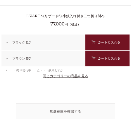
LIZARD6
(リザード6) 小銭入れ付き二つ折り財布
77,000
円（税込）
○
ブラック [10]
○
ブラウン [50]
×・・・売り切れ中 △・・・残りわずか
同じカテゴリーの商品を見る
店舗在庫を確認する