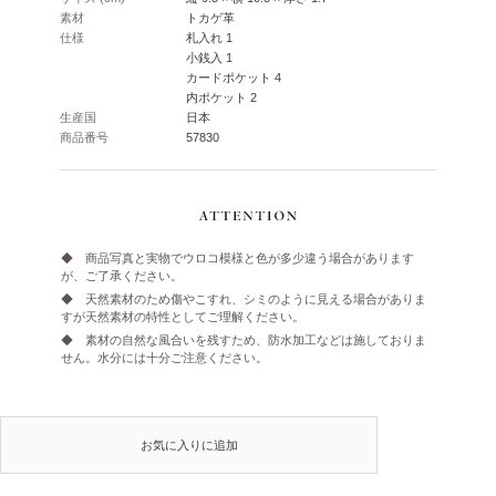
素材
トカゲ革
仕様
札入れ 1
小銭入 1
カードポケット 4
内ポケット 2
生産国
日本
商品番号
57830
◆ 商品写真と実物でウロコ模様と色が多少違う場合があります
が、ご了承ください。
◆ 天然素材のため傷やこすれ、シミのように見える場合がありま
すが天然素材の特性としてご理解ください。
◆ 素材の自然な風合いを残すため、防水加工などは施しておりま
せん。水分には十分ご注意ください。
お気に入りに追加