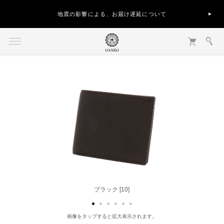
地震の影響による、お届け遅延について
ブラック [10]
ベージュ [40]
画像をタップすると拡大表示されます。