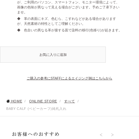
が、ご利用のパソコン、スマートフォン、モニター環境によって、
画像の色味が異なって見える場合がございます。予めご了承下さい
ませ。
◆ 革の表面にキズ、色むら、こすれなどがある場合があります
が、天然素材の特性としてご理解ください。
◆ 色合いの異なる革が接する面で染料の移行(色移り)が起きます。
お気に入りに追加
ご購入の参考にSTAFFによるエイジング例はこちらから
HOME
/
ONLINE STORE
/
すべて
/
BABY CALF (ベビーカーフ)純札入れ