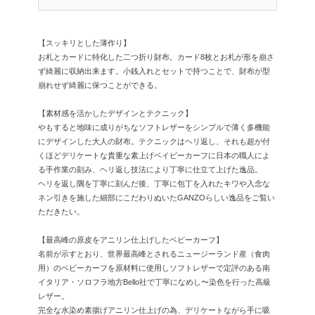
【スッキリとした薄作り】
お札とカードに特化した二つ折り財布。カード8枚とお札が形を崩さ
ず綺麗に収納出来ます。小銭入れとセットで持つことで、財布が型
崩れせず綺麗に保つことができる。
【素材感を活かしたデザインとテクニック】
やもすると地味に成りがちなソフトレザーをシンプルで薄く多機能
にデザインした大人の財布。テクニックはヘリ返し、それも超が付
くほどデリケートな貴重な素上げベイビーカーフに日本の職人によ
る手作業の刻み、ヘリ返し技法により丁寧に仕立て上げた逸品。
ヘリを返し隅を丁寧に刻んだ後、丁寧に包丁を入れたキワや入念な
ネン引きを施した細部にこだわりぬいたGANZOらしい逸品をご覧い
ただきたい。
【最高峰の原皮をアニリン仕上げしたベビーカーフ】
名前が示すとおり、世界最高峰とされるニュージーランド産（食肉
用）のベビーカーフを原材料に使用しソフトレザーで定評のある南
イタリア・ソロフラ地方Bello社で丁寧になめし〜染色を行った高級
レザー。
完全な水染め素揚げアニリン仕上げの為、デリケートながら手に吸