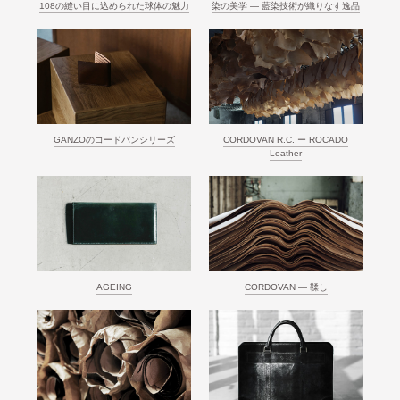
108の縫い目に込められた球体の魅力
染の美学 ― 藍染技術が織りなす逸品
GANZOのコードバンシリーズ
CORDOVAN R.C. ー ROCADO
Leather
AGEING
CORDOVAN ― 鞣し