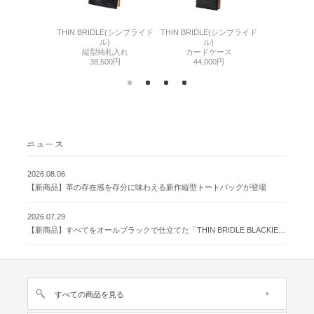
6(リザード6)
THIN BRIDLE(シンブライド
THIN BRIDLE(シンブライド
CORDOVA
刺入れ
ル)
ル)
通しマチ
500円
縦型純札入れ
カードケース
38,
38,500円
44,000円
2026.08.06
【新商品】革の存在感を存分に味わえる新作縦型トートバッグが登場
2026.07.29
【新商品】すべてをオールブラックで仕立てた「THIN BRIDLE BLACKIE 」が登場
すべての商品を見る