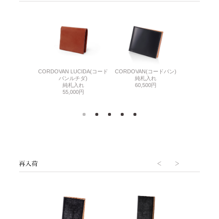
DLE(シンブライド
LINE
CORDOVAN LUCIDA(コード
CORDOVAN(コードバン)
ル)
純札
バンルチダ)
純札入れ
純札入れ
62,
純札入れ
60,500円
500円
55,000円