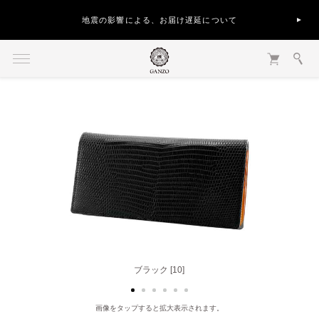
地震の影響による、お届け遅延について
ブラック [10]
ブラウン [50]
画像をタップすると拡大表示されます。