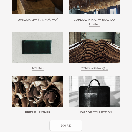
GANZOのコードバンシリーズ
CORDOVAN R.C. ー ROCADO
Leather
AGEING
CORDOVAN ― 鞣し
BRIDLE LEATHER
LUGGAGE COLLECTION