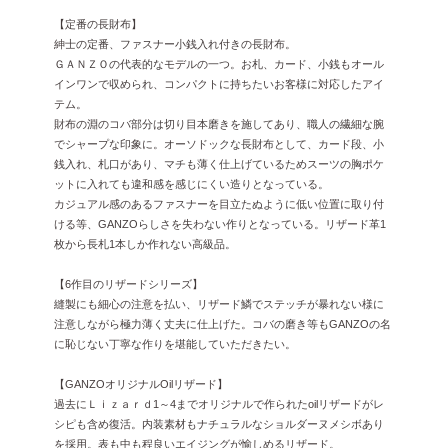
【定番の長財布】
紳士の定番、ファスナー小銭入れ付きの長財布。
ＧＡＮＺＯの代表的なモデルの一つ。お札、カード、小銭もオール
インワンで収められ、コンパクトに持ちたいお客様に対応したアイ
テム。
財布の淵のコバ部分は切り目本磨きを施してあり、職人の繊細な腕
でシャープな印象に。オーソドックな長財布として、カード段、小
銭入れ、札口があり、マチも薄く仕上げているためスーツの胸ポケ
ットに入れても違和感を感じにくい造りとなっている。
カジュアル感のあるファスナーを目立たぬように低い位置に取り付
ける等、GANZOらしさを失わない作りとなっている。リザード革1
枚から長札1本しか作れない高級品。
【6作目のリザードシリーズ】
縫製にも細心の注意を払い、リザード鱗でステッチが暴れない様に
注意しながら極力薄く丈夫に仕上げた。コバの磨き等もGANZOの名
に恥じない丁寧な作りを堪能していただきたい。
【GANZOオリジナルOilリザード】
過去にＬｉｚａｒｄ1～4までオリジナルで作られたoilリザードがレ
シピも含め復活。内装素材もナチュラルなショルダーヌメシボあり
を採用。表も中も程良いエイジングが愉しめるリザード。