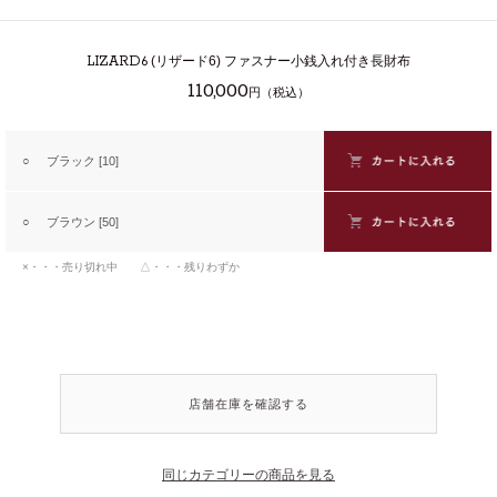
LIZARD6
(リザード6) ファスナー小銭入れ付き長財布
110,000
円（税込）
○
ブラック [10]
○
ブラウン [50]
×・・・売り切れ中 △・・・残りわずか
店舗在庫を確認する
同じカテゴリーの商品を見る