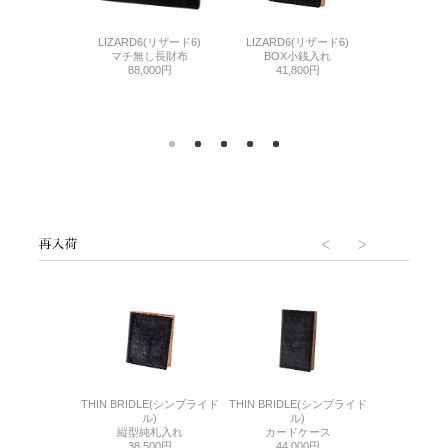
LIZARD6(リザード6)
CORDOVAN 
DOVAN 2(シェル
LIZARD6(リザード6)
BOX小銭入れ
アール
バン2)
マチ無し長財布
41,800円
ファスナー小
銭入れ付き長財
88,000円
布
99,
,000円
6(リザード6)
THIN BRIDLE(シンブライド
THIN BRIDLE(シンブライド
CORDOVA
刺入れ
ル)
ル)
通しマチ
500円
縦型純札入れ
カードケース
38,
38,500円
44,000円