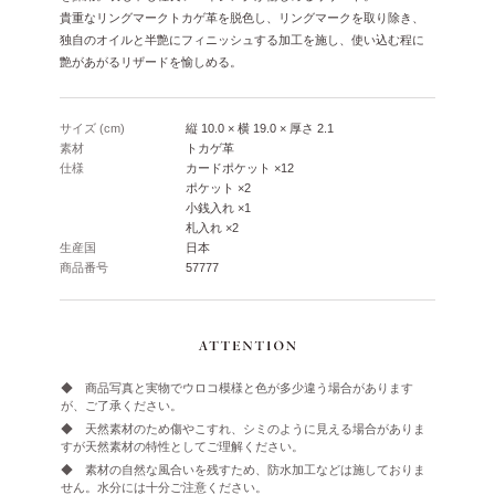
貴重なリングマークトカゲ革を脱色し、リングマークを取り除き、
独自のオイルと半艶にフィニッシュする加工を施し、使い込む程に
艶があがるリザードを愉しめる。
サイズ (cm)
縦 10.0 × 横 19.0 × 厚さ 2.1
素材
トカゲ革
仕様
カードポケット ×12
ポケット ×2
小銭入れ ×1
札入れ ×2
生産国
日本
商品番号
57777
◆ 商品写真と実物でウロコ模様と色が多少違う場合があります
が、ご了承ください。
◆ 天然素材のため傷やこすれ、シミのように見える場合がありま
すが天然素材の特性としてご理解ください。
◆ 素材の自然な風合いを残すため、防水加工などは施しておりま
せん。水分には十分ご注意ください。