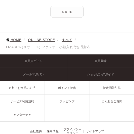
HOME
/
ONLINE STORE
/
すべて
/
LIZARD6 (リザード6) ファスナー小銭入れ付き長財布
会員ログイン
会員登録
メールマガジン
ショッピングガイド
送料・お支払い方法
ポイント特典
特定商取引法
サービス利用規約
ラッピング
よくあるご質問
アフターケア
プライバシー
会社概要
採用情報
サイトマップ
ポリシー