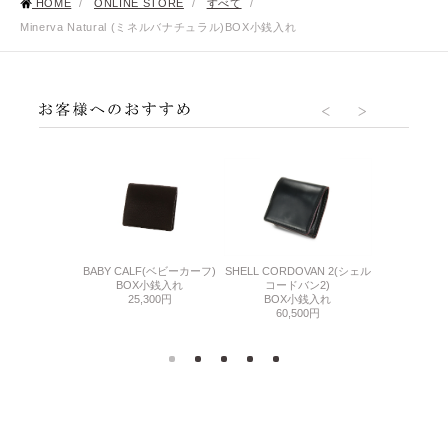
HOME
/
ONLINE STORE
/
すべて
/
Minerva Natural (ミネルバナチュラル)BOX小銭入れ
BABY CALF(ベビーカーフ)
2(マエストロ2)
SHELL CORDOVAN 2(シェル
THIN BRID
BOX小銭入れ
銭入れ
コードバン2)
ル
25,300円
500円
BOX小銭入れ
BOX
60,500円
24,