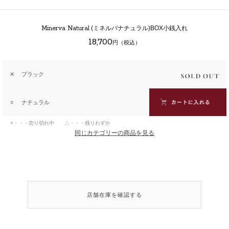
Minerva Natural
(ミネルバナチュラル)BOX小銭入れ
18,700
円（税込）
✕
ブラック
○
ナチュラル
×・・・売り切れ中 △・・・残りわずか
同じカテゴリーの商品を見る
店舗在庫を確認する