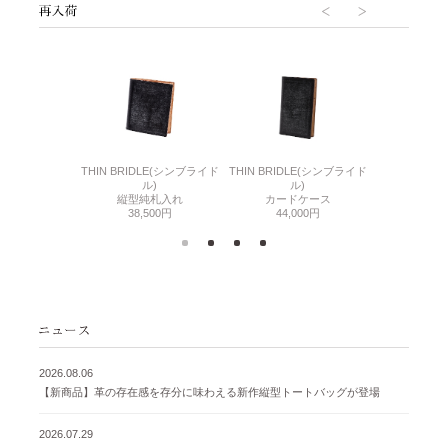
6(リザード6)
THIN BRIDLE(シンブライド
THIN BRIDLE(シンブライド
CORDOVA
刺入れ
ル)
ル)
通しマチ
500円
縦型純札入れ
カードケース
38,
38,500円
44,000円
2026.08.06
【新商品】革の存在感を存分に味わえる新作縦型トートバッグが登場
2026.07.29