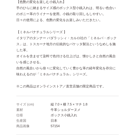
【色艶の変化を楽しむ小銭入れ】
手のひらに納まるサイズ感のボックス型小銭入れは、明るい色合い
のポニー革のライナーを使用。小銭の取り回しもしやすい。
日々の使用による、色艶の変化をお楽しみいただきたい。
【ミネルバナチュラルシリーズ 】
イタリアのタンナー バダラッシィ・カルロ社の「ミネルバ・ボック
ス」は、トスカーナ地方の伝統的なバケッタ製法というなめしを施
した革。
オイルを含ませて染料で色付ける仕上げは、懐かしさと自然の風合
いを感じさせる。
自然の風合いから徐々に変化していく豊かな革の経年変化を存分に
味わえるのが「ミネルバナチュラル」シリーズ。
※この商品はオンラインストア／直営店舗の限定商品です。
サイズ (cm)
縦 7.0 × 横 7.5 × マチ 1.8
素材
牛革ショルダーヌメ
仕様
ボックス小銭入れ
生産国
日本
商品画像
57154