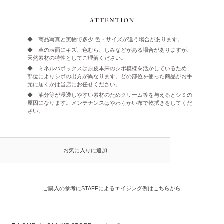
◆ 商品写真と実物で多少 色・サイズが違う場合があります。
◆ 革の表面にキズ、色むら、しみなどがある場合がありますが、
天然素材の特性としてご理解ください。
◆ ミネルバボックスは原皮本来のシボ模様を活かしているため、
部位によりシボの出方が異なります。どの部位を使った商品がお手
元に届くかは当店にお任せください。
◆ 油分等が浸透しやすい素材のためクリーム等を与えるとシミの
原因になります。メンテナンスはやわらかい布で乾拭きをしてくだ
さい。
お気に入りに追加
ご購入の参考にSTAFFによるエイジング例はこちらから