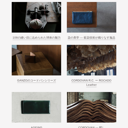
108の縫い目に込められた球体の魅力
染の美学 ― 藍染技術が織りなす逸品
GANZOのコードバンシリーズ
CORDOVAN R.C. ー ROCADO
Leather
AGEING
CORDOVAN ― 鞣し