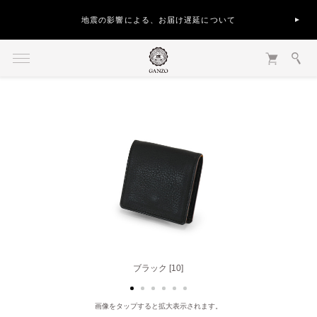
地震の影響による、お届け遅延について
ナチュラル [40]
ブラック [10]
画像をタップすると拡大表示されます。