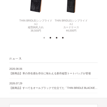
6(リザード6)
THIN BRIDLE(シンブライド
THIN BRIDLE(シンブライド
CORDOVA
刺入れ
ル)
ル)
通しマチ
500円
縦型純札入れ
カードケース
38,
38,500円
44,000円
2026.08.06
【新商品】革の存在感を存分に味わえる新作縦型トートバッグが登場
2026.07.29
【新商品】すべてをオールブラックで仕立てた「THIN BRIDLE BLACKIE 」が登場