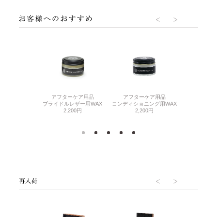
ーセット
アフターケア用品
アフターケア用品
GANZO TIM
750円
コンディショニング用WAX
ブライドルレザー用WAX
0
2,200円
2,200円