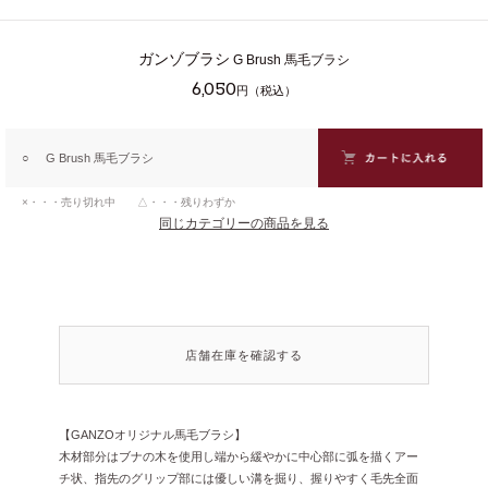
ガンゾブラシ
G Brush 馬毛ブラシ
6,050
円（税込）
○
G Brush 馬毛ブラシ
×・・・売り切れ中 △・・・残りわずか
同じカテゴリーの商品を見る
店舗在庫を確認する
【GANZOオリジナル馬毛ブラシ】
木材部分はブナの木を使用し端から緩やかに中心部に弧を描くアー
チ状、指先のグリップ部には優しい溝を掘り、握りやすく毛先全面