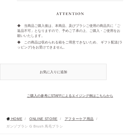
◆ 当商品ご購入後は、本商品、及びブラシご使用の商品共に「ご
返品不可」となりますので、予めご了承の上、ご購入・ご使用をお
願いいたします。
◆ この商品は収められる箱をご用意できないため、 ギフト配送(ラ
ッピング)をお受けできません。
お気に入りに追加
ご購入の参考にSTAFFによるエイジング例はこちらから
HOME
/
ONLINE STORE
/
アフターケア用品
/
ガンゾブラシ G Brush 馬毛ブラシ