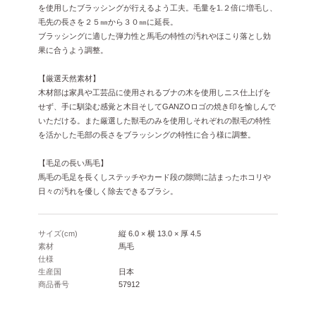
を使用したブラッシングが行えるよう工夫。毛量を1.２倍に増毛し、
毛先の長さを２５㎜から３０㎜に延長。
ブラッシングに適した弾力性と馬毛の特性の汚れやほこり落とし効
果に合うよう調整。
【厳選天然素材】
木材部は家具や工芸品に使用されるブナの木を使用しニス仕上げを
せず、手に馴染む感覚と木目そしてGANZOロゴの焼き印を愉しんで
いただける。また厳選した獣毛のみを使用しそれぞれの獣毛の特性
を活かした毛部の長さをブラッシングの特性に合う様に調整。
【毛足の長い馬毛】
馬毛の毛足を長くしステッチやカード段の隙間に詰まったホコリや
日々の汚れを優しく除去できるブラシ。
サイズ(cm)
縦 6.0 × 横 13.0 × 厚 4.5
素材
馬毛
仕様
生産国
日本
商品番号
57912