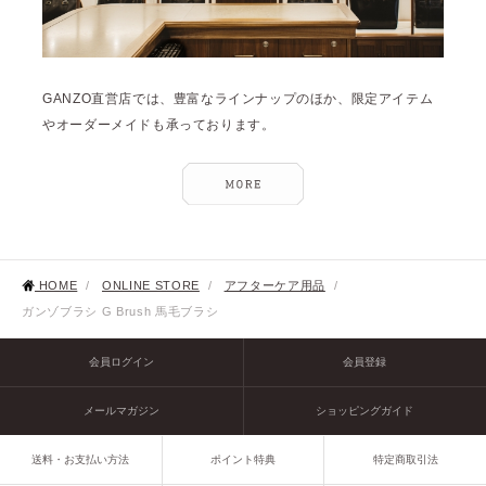
GANZO直営店では、豊富なラインナップのほか、限定アイテム
やオーダーメイドも承っております。
HOME
/
ONLINE STORE
/
アフターケア用品
/
ガンゾブラシ G Brush 馬毛ブラシ
会員ログイン
会員登録
メールマガジン
ショッピングガイド
送料・お支払い方法
ポイント特典
特定商取引法