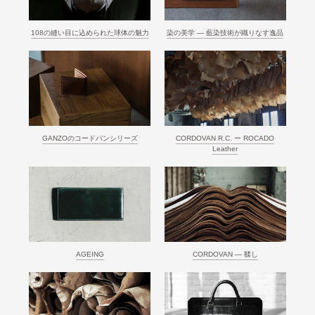
108の縫い目に込められた球体の魅力
染の美学 ― 藍染技術が織りなす逸品
GANZOのコードバンシリーズ
CORDOVAN R.C. ー ROCADO
Leather
AGEING
CORDOVAN ― 鞣し