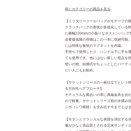
同じカテゴリーの商品を見る
【ミリタリーツールバッグがモチーフの
クラッチバッグの形状が多様化している
た横幅220mmの小振りなボストンバッ
必要最低限の荷物はこの一本に収納可能
には特殊な板状のマグネットを内蔵。
手持ちで使用したり、ハンドル下に手を
ても使用でき、他にはない新しい視点を
使いの他、結婚式やちょっとしたパーテ
たい人にもお勧め。
【サケットシリーズの一枚仕立てという
る方向性へアプローチ】
ナチュラルな風合いの革に真鍮金具を合わ
ので軽量。サケットシリーズ初の水揉み
シボ（シワ模様）を生み出す今までとは
【モダンとクラシカルな表情を演出する
傷が少なく高品質とされる北米サンディ