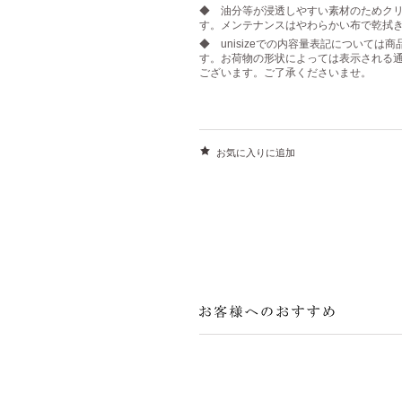
◆ 油分等が浸透しやすい素材のためク
す。メンテナンスはやわらかい布で乾拭
◆ unisizeでの内容量表記について
す。お荷物の形状によっては表示される
ございます。ご了承くださいませ。
お気に入りに追加