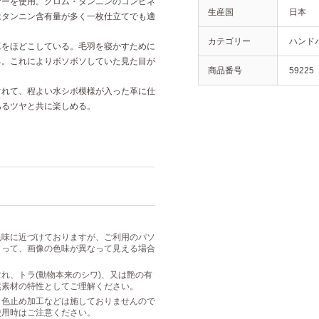
ザーを使用。クロム・タンニンのコンビネ
生産国
日本
はタンニン含有量が多く一枚仕立てでも適
カテゴリー
ハンド
工をほどこしている。毛羽を寝かすために
る。これによりボソボソしていた見た目が
商品番号
59225
ぐれて、程よい水シボ模様が入った革に仕
あるツヤと共に楽しめる。
色味に近づけておりますが、ご利用のパソ
よって、画像の色味が異なって見える場合
れ、トラ(動物本来のシワ)、又は艶の有
然素材の特性としてご理解ください。
・色止め加工などは施しておりませんので
使用時はご注意ください。