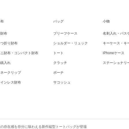
財布
バッグ
小物
長財布
ブリーフケース
名刺入れ・パス
二つ折り財布
ショルダー・リュック
キーケース・キ
ミニ財布・コンパクト財布
トート
iPhoneケース
小銭入れ
クラッチ
ステーショナリ
マネークリップ
ポーチ
コインレス財布
サコッシュ
革の存在感を存分に味わえる新作縦型トートバッグが登場