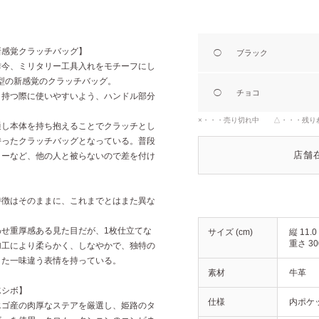
新感覚クラッチバッグ】
◯
ブラック
昨今、ミリタリー工具入れをモチーフにし
グ型の新感覚のクラッチバッグ。
◯
チョコ
。持つ際に使いやすいよう、ハンドル部分
×・・・売り切れ中 △・・・残り
通し本体を持ち抱えることでクラッチとし
持ったクラッチバッグとなっている。普段
店舗
ィーなど、他の人と被らないので差を付け
特徴はそのままに、これまでとはまた異な
せ重厚感ある見た目だが、1枚仕立てな
サイズ (cm)
縦 11.0
重さ 30
加工により柔らかく、しなやかで、独特の
また一味違う表情を持っている。
素材
牛革
水シボ】
仕様
内ポケッ
エゴ産の肉厚なステアを厳選し、姫路のタ