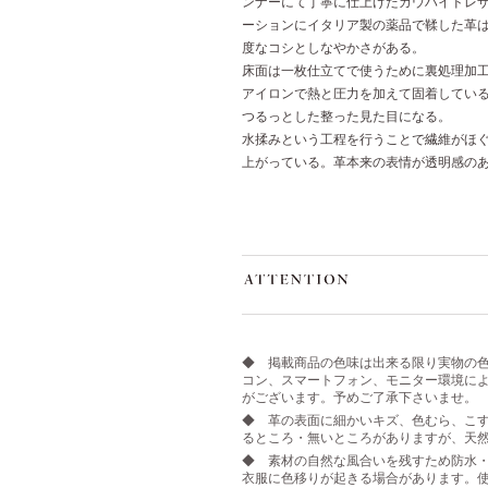
ンナーにて丁寧に仕上げたカウハイドレ
ーションにイタリア製の薬品で鞣した革
度なコシとしなやかさがある。
床面は一枚仕立てで使うために裏処理加
アイロンで熱と圧力を加えて固着してい
つるっとした整った見た目になる。
水揉みという工程を行うことで繊維がほ
上がっている。革本来の表情が透明感の
◆ 掲載商品の色味は出来る限り実物の
コン、スマートフォン、モニター環境に
がございます。予めご了承下さいませ。
◆ 革の表面に細かいキズ、色むら、こす
るところ・無いところがありますが、天
◆ 素材の自然な風合いを残すため防水
衣服に色移りが起きる場合があります。