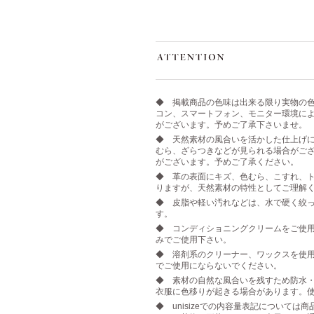
◆ 掲載商品の色味は出来る限り実物の
コン、スマートフォン、モニター環境に
がございます。予めご了承下さいませ。
◆ 天然素材の風合いを活かした仕上げ
むら、ざらつきなどが見られる場合がご
がございます。予めご了承ください。
◆ 革の表面にキズ、色むら、こすれ、ト
りますが、天然素材の特性としてご理解
◆ 皮脂や軽い汚れなどは、水で硬く絞
す。
◆ コンディショニングクリームをご使
みでご使用下さい。
◆ 溶剤系のクリーナー、ワックスを使
でご使用にならないでください。
◆ 素材の自然な風合いを残すため防水
衣服に色移りが起きる場合があります。
◆ unisizeでの内容量表記について