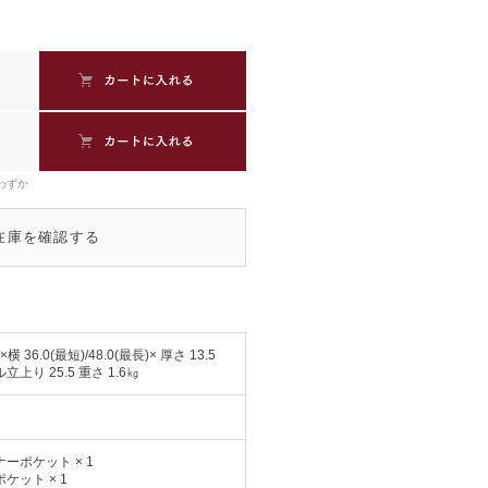
わずか
在庫を確認する
 ×横 36.0(最短)/48.0(最長)× 厚さ 13.5
立上り 25.5 重さ 1.6㎏
ーポケット × 1
ケット × 1