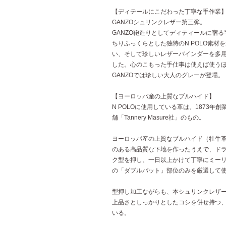
【ディテールにこだわった丁寧な手作業
GANZOシュリンクレザー第三弾。
GANZO鞄造りとしてディティールに宿
ちりふっくらとした独特のN POLO素材
い、そして珍しいレザーバインダーを多用
した。心のこもった手仕事は使えば使う
GANZOでは珍しい大人のグレーが登場
【ヨーロッパ産の上質なブルハイド】
N POLOに使用している革は、1873
舗「Tannery Masure社」のもの。
ヨーロッパ産の上質なブルハイド（牡牛
のある高品質な下地を作ったうえで、ド
ク型を押し、一日以上かけて丁寧にミー
の「ダブルバット」部位のみを厳選して
型押し加工ながらも、本シュリンクレザ
上品さとしっかりとしたコシを併せ持つ
いる。