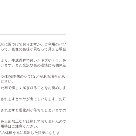
色味に近づけておりますが、ご利用のパソ
よって、画像の色味が異なって見える場合
により、生成過程で付いたキズやトラ、色
ざいます。また光沢や色の濃淡にも個体差
ラ(動物本来のシワ)などがある場合があ
ください。
った布で優しく拭き取ることをお薦めしま
用されますとツヤが出てまいります。お好
用されますと硬化剤が落ちてしまいますの
・色止め加工などは施しておりませんので
使用時はご注意ください。
は商品の体積を元に算出した目安になりま