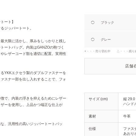
ートート】
◯
ブラック
するジッパートート。
◯
グレー
を最大限に活かし、厚みをしっかりと残し
トートバッグ。内装はGANZOの鞄づく
×・・・売り切れ中 △・・・残り
トやレザーコード類を適切に配置。実用性
。
店舗
るYKKエクセラ製のダブルファスナーを
ファスナー部を出し入れすることで、フォ
特徴で、内装の浮きを抑えるためにレザー
サイズ (cm)
縦 29.0
ハンドル
レザーを使用し、上品かつ端正な仕上が
素材
牛革
適な、汎用性の高いジッパートートバッ
仕様
ファスナ
あおりポ