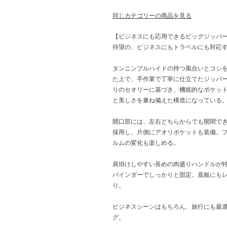
同じカテゴリーの商品を見る
【ビジネスにも応用できるビッグジッパ
待望の、ビジネスにもトラベルにも対応
タンニンブルハイドの持つ風合いとコシ
た上で、手作業で丁寧に仕立てたジッパー
りのセオリーに基づき、機能的なポケッ
と美しさを兼ね備えた構造になっている
開口部には、左右どちらからでも開閉でき
採用し、片側にアオリポケットも装備。
ルムの変化も楽しめる。
肩掛けしやすい長めの肉盛りハンドルが
バインダーでしっかりと固定。底板にも
り。
ビジネスシーンはもちろん、旅行にも最
グ。