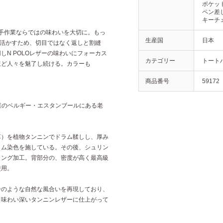
ポケット
】
ペン差し
キーチェ
る手作業ならではの味わいを大切に。もっ
生産国
日本
を活かすため、切目ではなく返しと割縫
しN POLOレザーの味わいにフォーカス
カテゴリー
トート
ほど人々を魅了し続ける。カラーも
。
商品番号
59172
年創業のベルギー・エスタンブールにある老
革）を植物タンニンでドラム鞣しし、厚み
ラム染色を施している。その後、シュリン
リング加工。背部分の、密度が高く最高級
使用。
ーのような自然な風合いを再現しており、
、味わい深いタンニンレザーに仕上がって