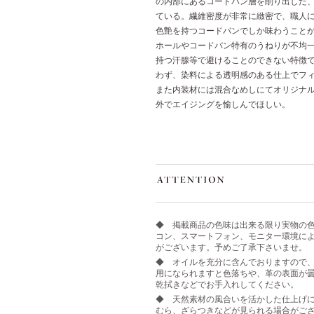
の内部にあるコードバン層を削り出した
ている。繊維密度が非常に緻密で、職人
色艶を持つコードバンでしか味わうこと
ホールやコードバン特有のうねりが不均
持つ汗腺等で避けることのできない特徴
わず、染料による透明感のある仕上でフ
また内装材には混合なめしにてオリジナ
外でエイジングを愉しんでほしい。
◆ 掲載商品の色味は出来る限り実物の
コン、スマートフォン、モニター環境に
がございます。予めご了承下さいませ。
◆ オイルを充分に含んでおりますので
用になられますと色落ちや、革の表面が
乾拭きなどでお手入れしてください。
◆ 天然素材の風合いを活かした仕上げ
むら、ざらつきなどが見られる場合がご