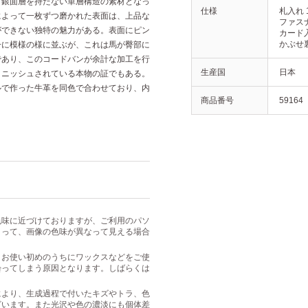
、銀面層を持たない単層構造の素材となっ
仕様
札入れ 
によって一枚ずつ磨かれた表面は、上品な
ファス
ができない独特の魅力がある。表面にピン
カード入
かぶせ
一に模様の様に並ぶが、これは馬が臀部に
であり、このコードバンが余計な加工を行
生産国
日本
ィニッシュされている本物の証でもある。
ルで作った牛革を同色で合わせており、内
商品番号
59164
色味に近づけておりますが、ご利用のパソ
よって、画像の色味が異なって見える場合
、お使い初めのうちにワックスなどをご使
曇ってしまう原因となります。しばらくは
により、生成過程で付いたキズやトラ、色
ざいます。また光沢や色の濃淡にも個体差