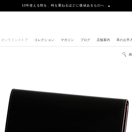
10年使える鞄を、時を重ねるほどに価値あるものへ
オンラインストア
コレクション
マガジン
ブログ
店舗案内
革のお手