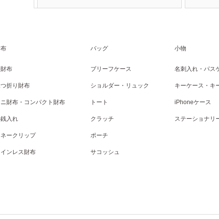
財布
バッグ
小物
長財布
ブリーフケース
名刺入れ・パス
二つ折り財布
ショルダー・リュック
キーケース・キ
ミニ財布・コンパクト財布
トート
iPhoneケース
小銭入れ
クラッチ
ステーショナリ
マネークリップ
ポーチ
コインレス財布
サコッシュ