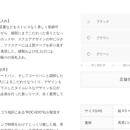
札入れ】
△
ブラック
収書などをストレスなく美しく収納可
ながら、細部にまでこだわった造りとなっ
◯
ブラウン
のカットや、スクエアデザインの中に小さ
出。ファスナーには上部テープを折り返す
を表現した。縫製および仕上げには、
◯
グリーン
ZO最小の長札入れ。
×・・・売り切れ中 △・・・残り
欲作】
コードバン、そしてコードバンと調和した
店舗
職人によるこだわりなつくり。デザインも
プラスしたタイムレスなデザインを心が
品企画を行った新シリーズ。永く愛用して
サイズ(cm)
縦 8.5 
ラ地区にある“ROCADO”社が製造す
素材
馬革(コ
ニンで時間をかけてじっくり鞣した後、革