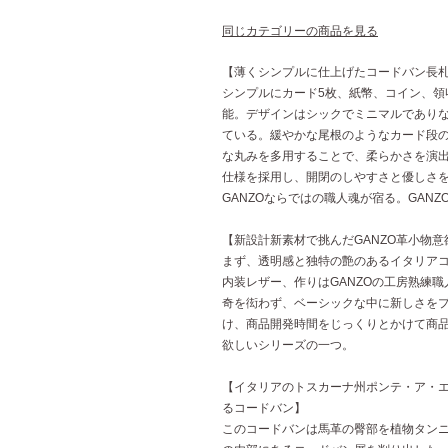
同じカテゴリーの商品を見る
【薄くシンプルに仕上げたコードバン長
シンプルにカード5枚、紙幣、コイン、領
能。デザインはシックでミニマルであり
ている。緩やかな尾根のようなカード段
な丸みを多用することで、柔らかさを演
仕様を採用し、開閉のしやすさと優しさ
GANZOならではの職人魂が宿る。GAN
【新設計新素材で挑んだGANZO革小物意
まず、透明感と独特の艶のあるイタリア
内装レザー、作りはGANZOの工房熟練
奇を衒わず、ベーシックな中に新しさを
け、商品開発時間をじっくりとかけて商
欲しいシリーズの一つ。
【イタリアのトスカーナ州ポンテ・ア・エゴ
るコードバン】
このコードバンは馬革の臀部を植物タン