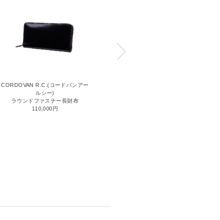
CORDOVAN R.C.(コードバンアー
LINE(ライン)
ルシー)
ファスナー小銭入れ付き薄型長財
ラウンドファスナー長財布
布
110,000円
80,300円