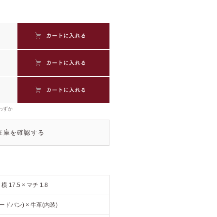
わずか
在庫を確認する
× 横 17.5 × マチ 1.8
ードバン) × 牛革(内装)