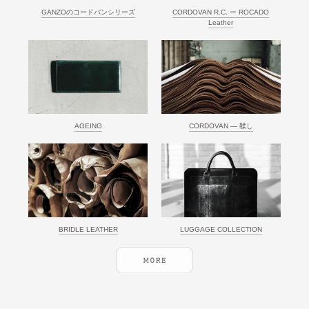
GANZOのコードバンシリーズ
CORDOVAN R.C. ー ROCADO
Leather
AGEING
CORDOVAN ― 鞣し
BRIDLE LEATHER
LUGGAGE COLLECTION