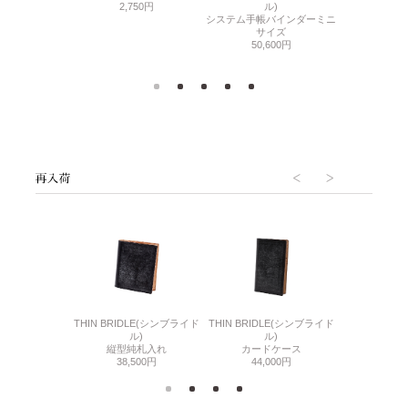
ル)
2,750円
ル)
ル
き5本入りペン
システム手帳バインダーミニ
システム手帳
ース
サイズ
63,
700円
50,600円
6(リザード6)
THIN BRIDLE(シンブライド
THIN BRIDLE(シンブライド
CORDOVA
刺入れ
ル)
ル)
通しマチ
500円
縦型純札入れ
カードケース
38,
38,500円
44,000円