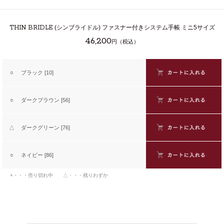
THIN BRIDLE
(シンブライドル) ファスナー付きシステム手帳 ミニ5サイズ
46,200
円（税込）
○
ブラック [10]
○
ダークブラウン [56]
△
ダークグリーン [76]
○
ネイビー [86]
×・・・売り切れ中 △・・・残りわずか