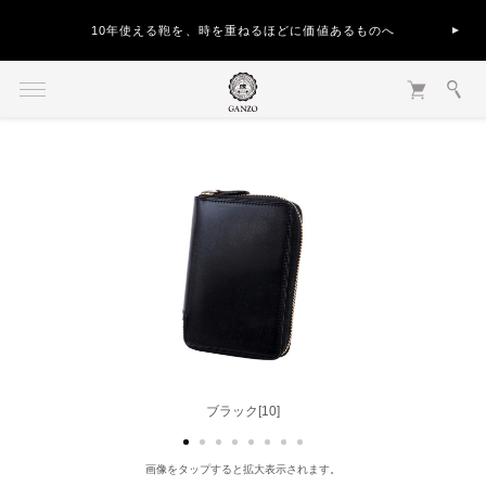
10年使える鞄を、時を重ねるほどに価値あるものへ
ダークブラウン[56]
ブラック[10]
画像をタップすると拡大表示されます。