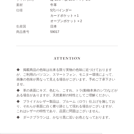
素材
牛革
仕様
5穴バインダー
カードポケット × 1
オープンポケット × 2
生産国
日本
商品番号
59017
◆ 掲載商品の色味は出来る限り実物の色味に近づけております
が、ご利用のパソコン、スマートフォン、モニター環境によって、
画像の色味が異なって見える場合がございます。予めご了承下さい
ませ。
◆ 革の表面にキズ、色むら、こすれ、トラ(動物本来のシワ)などが
ある場合がありますが、天然素材の特性としてご理解ください。
◆ ブライドルレザー製品は、ブルーム（ロウ）仕上げを施してお
り、それらが表面に白く擦り跡として現れる場合がございますが、
これはレザーの特性であり、品質に問題はございません。
◆ ダークブラウンは、かなり黒に近いお色となっております。