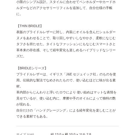
小限のシンプル設計。スタイルに合わせてペンホルダーやカードホ
ルダーなどのアクセサリーリフィルを追加して、自分仕様の手帳
に。
【THIN BRIDLE】
表版のブライドルレザーに対し、内装にオイルを含んだショルダー
ヌメをあわせることで、取り回しやすいしなやかさ、柔軟になじむ
タフさを持たせた。タイトなファッションにもなじむスマートさと
革本来の存在感、そして経年変化も楽しめるハイブリッドなシリー
ズだ。
【BRIDLEシリーズ】
ブライドルレザーは、イギリス「J&E セジュイック社」のものを使
用。伝統的な製法でなめされたもので、使い込むほどに味が出る素
材。
革内部からじんわりと浮いたロウにより 使い始めはマットな表情を
見せているが、使い込む内に、摩擦や手のオイルによって独特の艶
が現れる。
自分だけの「ハンドグレージング」による経年変化を楽しむことが
できる素材でもある。
サイズ (cm)
縦 13.0 × 横 10.0 × マチ 2.8