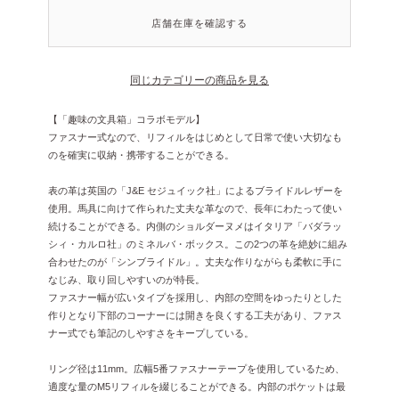
店舗在庫を確認する
同じカテゴリーの商品を見る
【「趣味の文具箱」コラボモデル】
ファスナー式なので、リフィルをはじめとして日常で使い大切なも
のを確実に収納・携帯することができる。
表の革は英国の「J&E セジュイック社」によるブライドルレザーを
使用。馬具に向けて作られた丈夫な革なので、長年にわたって使い
続けることができる。内側のショルダーヌメはイタリア「バダラッ
シィ・カルロ社」のミネルバ・ボックス。この2つの革を絶妙に組み
合わせたのが「シンブライドル」。丈夫な作りながらも柔軟に手に
なじみ、取り回しやすいのが特長。
ファスナー幅が広いタイプを採用し、内部の空間をゆったりとした
作りとなり下部のコーナーには開きを良くする工夫があり、ファス
ナー式でも筆記のしやすさをキープしている。
リング径は11mm。広幅5番ファスナーテープを使用しているため、
適度な量のM5リフィルを綴じることができる。内部のポケットは最