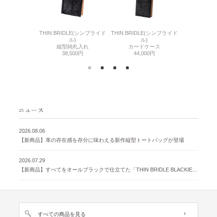
6(リザード6)
THIN BRIDLE(シンブライド
THIN BRIDLE(シンブライド
CORDOVA
刺入れ
ル)
ル)
通しマチ
500円
縦型純札入れ
カードケース
38,
38,500円
44,000円
2026.08.06
【新商品】革の存在感を存分に味わえる新作縦型トートバッグが登場
2026.07.29
【新商品】すべてをオールブラックで仕立てた「THIN BRIDLE BLACKIE 」が登場
すべての商品を見る