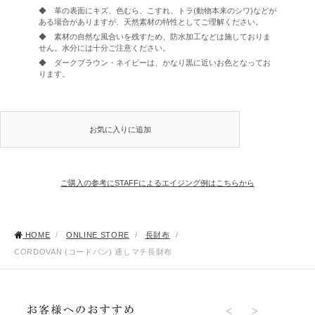
◆ 革の表面にキズ、色むら、こすれ、トラ(動物本来のシワ)などが
ある場合がありますが、天然素材の特性としてご理解ください。
◆ 素材の自然な風合いを残すため、防水加工などは施しておりま
せん。水分には十分ご注意ください。
◆ ダークブラウン・ネイビーは、かなり黒に近いお色となってお
ります。
お気に入りに追加
ご購入の参考にSTAFFによるエイジング例はこちらから
HOME
/
ONLINE STORE
/
長財布
/
CORDOVAN (コードバン) 通しマチ長財布