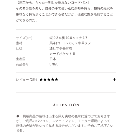
【馬革から、たった一割しか採れないコードバン】
その希少性を知り、自分の手で使い込む余裕を持ち、独特の光沢を
嫌味なく持ち歩くことができる者だけが、優雅な艶を堪能すること
ができるのだ。
サイズ(cm)
縦 9.2 × 横 19.0 × マチ 1.7
素材
馬革(コードバン) × 牛革ヌメ
仕様
通しマチ長財布
カードポケット 8
生産国
日本
商品番号
57878
レビュー (2件)
◆ 掲載商品の色味は出来る限り実物の色味に近づけております
が、ご利用のパソコン、スマートフォン、モニター環境によって、
画像の色味が異なって見える場合がございます。予めご了承下さい
ませ。