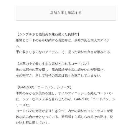
店舗在庫を確認する
【シンプルさと機能美を兼ね備えた長財布】
紙幣とカードのみを収納する長財布は、余裕のある大人のアイテ
ム。
手に収まりきらないアイテムこそ、凝った素材の良さが滲み出る。
【皮革の中で最も丈夫な素材とされるコードバン】
馬の尻部分の革を指し、筋肉繊維が非常に細かいのが特徴だ。
その堅牢さ、そして独特の光沢は我々を魅了して止まない。
【GANZOの「コードバン」シリーズ】
手間のかかる水染めを施し、オイルフィニッシュを経たコードバン
に、ソフトな牛ヌメ革を合わせたのが、GANZOの「コードバン」シ
リーズだ。
コードバンの光沢がより引き立つ、内外の素材のコントラストが絶
妙な組み合わせとなっている。透明感すら感じられるその艶は、使
い込む程に増していく。