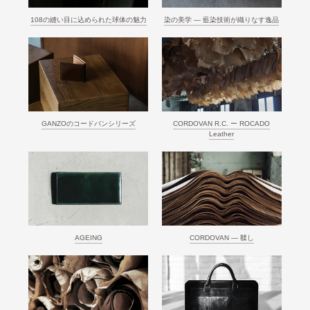
108の縫い目に込められた球体の魅力
染の美学 ― 藍染技術が織りなす逸品
GANZOのコードバンシリーズ
CORDOVAN R.C. ー ROCADO
Leather
AGEING
CORDOVAN ― 鞣し