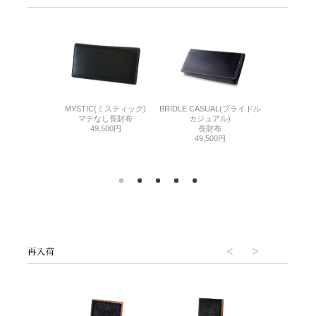
DLE(シンブライド
MYSTIC(ミスティック)
BRIDLE CASUAL(ブライドル
BABY CAL
ル)
マチなし長財布
カジュアル)
マチ無
銭入れ付き長財
49,500円
長財布
60,
布
49,500円
800円