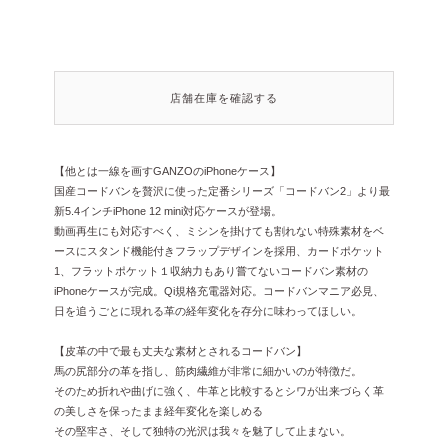
店舗在庫を確認する
【他とは一線を画すGANZOのiPhoneケース】
国産コードバンを贅沢に使った定番シリーズ「コードバン2」より最
新5.4インチiPhone 12 mini対応ケースが登場。
動画再生にも対応すべく、ミシンを掛けても割れない特殊素材をベ
ースにスタンド機能付きフラップデザインを採用、カードポケット
1、フラットポケット１収納力もあり嘗てないコードバン素材の
iPhoneケースが完成。Qi規格充電器対応。コードバンマニア必見、
日を追うごとに現れる革の経年変化を存分に味わってほしい。
【皮革の中で最も丈夫な素材とされるコードバン】
馬の尻部分の革を指し、筋肉繊維が非常に細かいのが特徴だ。
そのため折れや曲げに強く、牛革と比較するとシワが出来づらく革
の美しさを保ったまま経年変化を楽しめる
その堅牢さ、そして独特の光沢は我々を魅了して止まない。