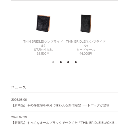
6(リザード6)
THIN BRIDLE(シンブライド
THIN BRIDLE(シンブライド
CORDOVA
刺入れ
ル)
ル)
通しマチ
500円
縦型純札入れ
カードケース
38,
38,500円
44,000円
2026.08.06
【新商品】革の存在感を存分に味わえる新作縦型トートバッグが登場
2026.07.29
【新商品】すべてをオールブラックで仕立てた「THIN BRIDLE BLACKIE 」が登場