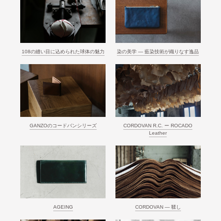
108の縫い目に込められた球体の魅力
染の美学 ― 藍染技術が織りなす逸品
GANZOのコードバンシリーズ
CORDOVAN R.C. ー ROCADO
Leather
AGEING
CORDOVAN ― 鞣し