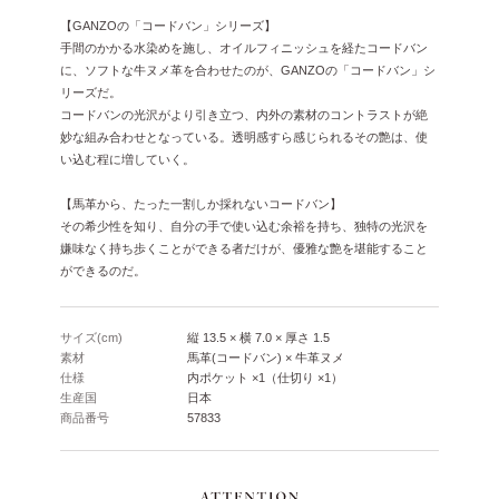
【GANZOの「コードバン」シリーズ】
手間のかかる水染めを施し、オイルフィニッシュを経たコードバン
に、ソフトな牛ヌメ革を合わせたのが、GANZOの「コードバン」シ
リーズだ。
コードバンの光沢がより引き立つ、内外の素材のコントラストが絶
妙な組み合わせとなっている。透明感すら感じられるその艶は、使
い込む程に増していく。
【馬革から、たった一割しか採れないコードバン】
その希少性を知り、自分の手で使い込む余裕を持ち、独特の光沢を
嫌味なく持ち歩くことができる者だけが、優雅な艶を堪能すること
ができるのだ。
サイズ(cm)
縦 13.5 × 横 7.0 × 厚さ 1.5
素材
馬革(コードバン) × 牛革ヌメ
仕様
内ポケット ×1（仕切り ×1）
生産国
日本
商品番号
57833