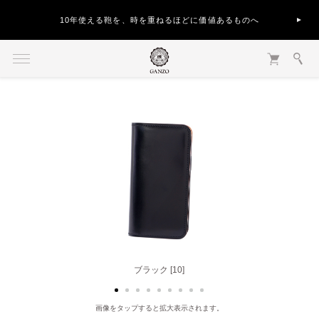
10年使える鞄を、時を重ねるほどに価値あるものへ
ブラック [10]
ヘーゼル [50]
画像をタップすると拡大表示されます。